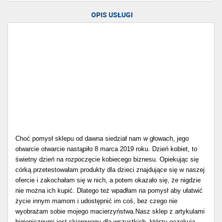
OPIS USŁUGI
Choć pomysł sklepu od dawna siedział nam w głowach, jego
otwarcie otwarcie nastąpiło 8 marca 2019 roku. Dzień kobiet, to
świetny dzień na rozpoczęcie kobiecego biznesu. Opiekując się
córką przetestowałam produkty dla dzieci znajdujące się w naszej
ofercie i zakochałam się w nich, a potem okazało się, że nigdzie
nie można ich kupić. Dlatego też wpadłam na pomysł aby ułatwić
życie innym mamom i udostępnić im coś, bez czego nie
wyobrażam sobie mojego macierzyństwa.Nasz sklep z artykulami
higienicznymi jest skierowany dla wszystkich, którzy oczekują