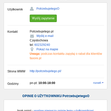
PotrzebujetegoO
Użytkownik
Wyślij zapytanie
Potrzebujetego.pl
Kontakt
Wyślij e-mail
Częstochowa
tel:
602329240
Pokaż na mapie
Uwaga:
podczas kontaktu zapytaj o rabat dla klientów
favore.pl
http://potrzebujetego.pl/
Strona WWW
pn-pt:
10:00-18:00
rozwiń
Godziny
OPINIE O UŻYTKOWNIKU PotrzebujetegoO
brak opinii -
wystaw pierwszą opinię temu użytkownikowi