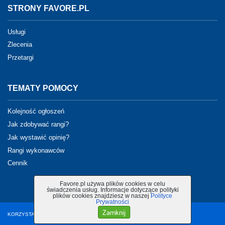
STRONY FAVORE.PL
Usługi
Zlecenia
Przetargi
TEMATY POMOCY
Kolejność ogłoszeń
Jak zdobywać rangi?
Jak wystawić opinię?
Rangi wykonawców
Cennik
Favore.pl używa plików cookies w celu
świadczenia usług. Informacje dotyczące polityki
plików cookies znajdziesz w naszej
Polityce
Prywatności
Zamknij
KORZYSTANIE Z PORTALU OZNACZA AKCEPTACJĘ
REGULAMINU