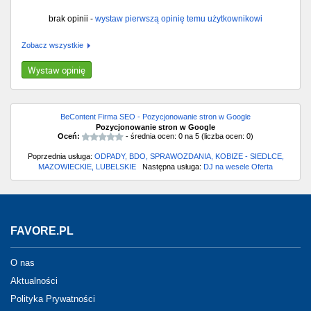
brak opinii -
wystaw pierwszą opinię temu użytkownikowi
Zobacz wszystkie
Wystaw opinię
BeContent Firma SEO - Pozycjonowanie stron w Google
Pozycjonowanie stron w Google
Oceń:
- średnia ocen:
0
na
5
(liczba ocen:
0
)
Poprzednia usługa:
ODPADY, BDO, SPRAWOZDANIA, KOBIZE - SIEDLCE,
MAZOWIECKIE, LUBELSKIE
Następna usługa:
DJ na wesele Oferta
FAVORE.PL
O nas
Aktualności
Polityka Prywatności