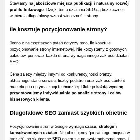
Stawiamy na
jakościowe miejsca publikacji i naturalny rozwój
profilu linkowego
. Dzięki temu działania SEO są bezpieczne i
wspierają długofalowy wzrost widoczności strony.
Ile kosztuje pozycjonowanie strony?
Jedno z najczęstszych pytań dotyczy tego, ile kosztuje
pozycjonowanie strony internetowej. Nie korzystamy z gotowych
pakietów, ponieważ każda strona wymaga innego zakresu działań
SEO.
Cena zależy między innymi od konkurencyjności branży,
aktualnego stanu serwisu, liczby podstron oraz zakresu content
marketingu i optymalizacji technicznej. Dlatego
każdą wycenę
przygotowujemy indywidualnie po analizie strony i celów
biznesowych klienta
.
Długofalowe SEO zamiast szybkich obietnic
Pozycjonowanie stron w Google wymaga
czasu, strategii i
konsekwentnych działań
. Nie obiecujemy “pierwszego miejsca w
tydzień”, bo skuteczne SEO opiera się na systematycznej pracy i