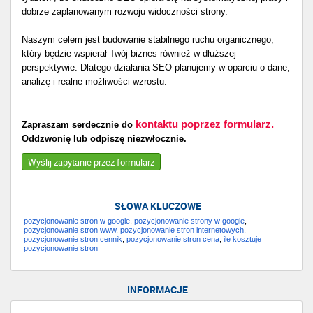
dobrze zaplanowanym rozwoju widoczności strony.
Naszym celem jest budowanie stabilnego ruchu organicznego,
który będzie wspierał Twój biznes również w dłuższej
perspektywie. Dlatego działania SEO planujemy w oparciu o dane,
analizę i realne możliwości wzrostu.
kontaktu poprzez formularz.
Zapraszam serdecznie do
Oddzwonię lub odpiszę niezwłocznie.
Wyślij zapytanie przez formularz
SŁOWA KLUCZOWE
pozycjonowanie stron w google
,
pozycjonowanie strony w google
,
pozycjonowanie stron www
,
pozycjonowanie stron internetowych
,
pozycjonowanie stron cennik
,
pozycjonowanie stron cena
,
ile kosztuje
pozycjonowanie stron
INFORMACJE