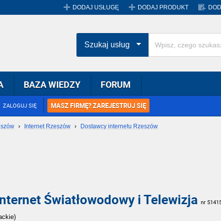
DODAJ USŁUGĘ
DODAJ PRODUKT
DOD
Szukaj usług
A
BAZA WIEDZY
FORUM
MASZ FIRMĘ? ZAREJESTRUJ SIĘ
ZALOGUJ SIĘ
zeszów
›
Internet Rzeszów
›
Dostawcy internetu Rzeszów
nternet Światłowodowy i Telewizja
nr 5141
ackie)