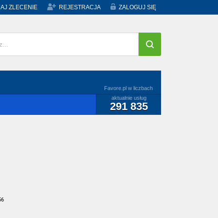
AJ ZLECENIE
REJESTRACJA
ZALOGUJ SIĘ
Favore.pl w liczbach
aktualnie usług
291 835
56