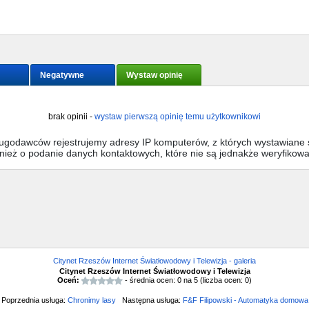
Negatywne
Wystaw opinię
brak opinii -
wystaw pierwszą opinię temu użytkownikowi
sługodawców rejestrujemy adresy IP komputerów, z których wystawiane s
wnież o podanie danych kontaktowych, które nie są jednakże weryfikow
Citynet Rzeszów Internet Światłowodowy i Telewizja - galeria
Citynet Rzeszów Internet Światłowodowy i Telewizja
Oceń:
- średnia ocen:
0
na
5
(liczba ocen:
0
)
Poprzednia usługa:
Chronimy lasy
Następna usługa:
F&F Filipowski - Automatyka domowa