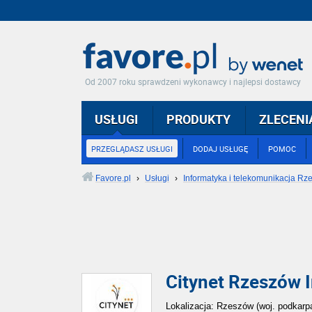
Od 2007 roku sprawdzeni wykonawcy i najlepsi dostawcy
USŁUGI
PRODUKTY
ZLECENI
PRZEGLĄDASZ USŁUGI
DODAJ USŁUGĘ
POMOC
Favore.pl
›
Usługi
›
Informatyka i telekomunikacja R
Citynet Rzeszów I
Lokalizacja: Rzeszów (woj. podkarp