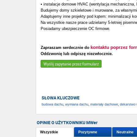
• instalacje domowe HVAC (wentylacja mechaniczna, h
Budujemy domy szkieletowe i murowane, za własnymi p
Adaptujemy inne projekty pod kątem: minimalizacji k
Na wszystkie nasze prace udzielamy 5-letniej pisemne
Posiadamy ubezpieczenie OC firmowe.
kontaktu poprzez for
Zapraszam serdecznie do
Oddzwonię lub odpiszę niezwłocznie.
Wyślij zapytanie przez formularz
SŁOWA KLUCZOWE
budowa dachu
,
wymiana dachu
,
materiały dachowe
,
dekarstwo 
OPINIE O UŻYTKOWNIKU MWer
Wszystkie
Pozytywne
Neutralne