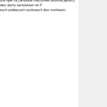
gdzie rąbki są zamykane maszynowo (kontrola jakości)
połaci dachu nachyleniem od 3°.
wanych poddaszach użytkowych (bez możliwości