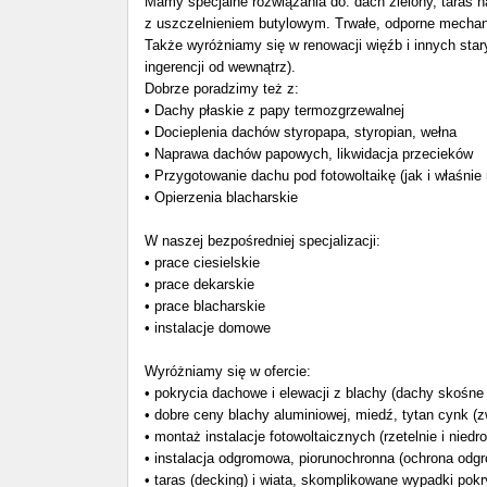
Mamy specjalne rozwiązania do: dach zielony, taras n
z uszczelnieniem butylowym. Trwałe, odporne mechanic
Także wyróżniamy się w renowacji więźb i innych s
ingerencji od wewnątrz).
Dobrze poradzimy też z:
• Dachy płaskie z papy termozgrzewalnej
• Docieplenia dachów styropapa, styropian, wełna
• Naprawa dachów papowych, likwidacja przecieków
• Przygotowanie dachu pod fotowoltaikę (jak i właśnie 
• Opierzenia blacharskie
W naszej bezpośredniej specjalizacji:
• prace ciesielskie
• prace dekarskie
• prace blacharskie
• instalacje domowe
Wyróżniamy się w ofercie:
• pokrycia dachowe i elewacji z blachy (dachy skośne
• dobre ceny blachy aluminiowej, miedź, tytan cynk (
• montaż instalacje fotowoltaicznych (rzetelnie i niedr
• instalacja odgromowa, piorunochronna (ochrona odg
• taras (decking) i wiata, skomplikowane wypadki pok