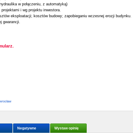
ydraulika w połączeniu, z automatyką)
rojektami i wg projektu inwestora.
osztów eksploatacji; kosztów budowy; zapobieganiu wczesnej erozji budynku.
j gwarancji.
mularz.
wrocław
Negatywne
Wystaw opinię