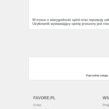
W trosce o wiarygodność opinii oraz reputację u
Użytkownik wystawiający opinię proszony jest ró
Poprzednia usługa
FAVORE.PL
WS
O nas
Prog