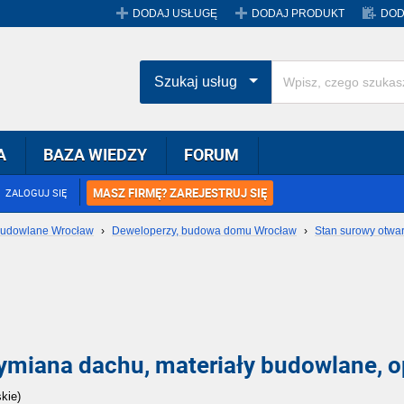
DODAJ USŁUGĘ
DODAJ PRODUKT
DOD
Szukaj usług
A
BAZA WIEDZY
FORUM
MASZ FIRMĘ? ZAREJESTRUJ SIĘ
ZALOGUJ SIĘ
udowlane Wrocław
›
Deweloperzy, budowa domu Wrocław
›
Stan surowy otwa
miana dachu, materiały budowlane, o
kie)