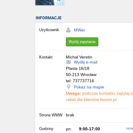
INFORMACJE
Użytkownik
MWer
Wyślij zapytanie
Michał Veretin
Kontakt
Wyślij e-mail
Ptasia 16/18
50-213
Wrocław
tel:
737737716
Pokaż na mapie
Uwaga:
podczas kontaktu zapytaj 
rabat dla klientów favore.pl
brak
Strona WWW
Godziny
pn:
9:00-17:00
rozw