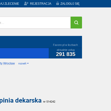
AJ ZLECENIE
REJESTRACJA
ZALOGUJ SIĘ
Favore.pl w liczbach
aktualnie usług
291 835
rty Wrocław
rozwiń
pinia dekarska
nr 514242