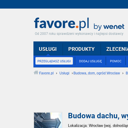
Od 2007 roku sprawdzeni wykonawcy i najlepsi dostawcy
USŁUGI
PRODUKTY
ZLECENI
PRZEGLĄDASZ USŁUGI
DODAJ USŁUGĘ
POMOC
Favore.pl
›
Usługi
›
Budowa, dom, ogród Wrocław
›
B
Budowa dachu, wy
Lokalizacja: Wrocław (woj. dolnośląs