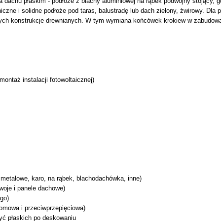
a dachu płaskim - podłoże z blachy aluminiowej na rąbek podwójny stojący, 
zne i solidne podłoże pod taras, balustradę lub dach zielony, żwirowy. Dla 
tarych konstrukcje drewnianych. W tym wymiana końcówek krokiew w zabudo
montaż instalacji fotowoltaicznej)
 metalowe, karo, na rąbek, blachodachówka, inne)
zwoje i panele dachowe)
ogo)
romowa i przeciwprzepięciowa)
ryć płaskich po deskowaniu