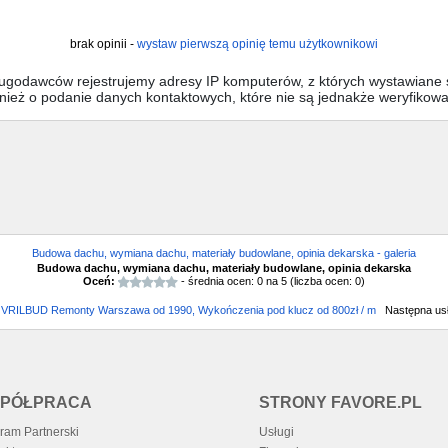
brak opinii -
wystaw pierwszą opinię temu użytkownikowi
sługodawców rejestrujemy adresy IP komputerów, z których wystawiane s
wnież o podanie danych kontaktowych, które nie są jednakże weryfikow
Budowa dachu, wymiana dachu, materiały budowlane, opinia dekarska - galeria
Budowa dachu, wymiana dachu, materiały budowlane, opinia dekarska
Oceń:
- średnia ocen:
0
na
5
(liczba ocen:
0
)
:
VRILBUD Remonty Warszawa od 1990, Wykończenia pod klucz od 800zł / m
Następna us
PÓŁPRACA
STRONY FAVORE.PL
ram Partnerski
Usługi