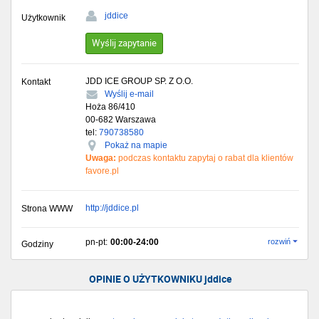
jddice
Użytkownik
Wyślij zapytanie
JDD ICE GROUP SP. Z O.O.
Kontakt
Wyślij e-mail
Hoża 86/410
00-682
Warszawa
tel:
790738580
Pokaż na mapie
Uwaga:
podczas kontaktu zapytaj o rabat dla klientów
favore.pl
http://jddice.pl
Strona WWW
pn-pt:
00:00-24:00
rozwiń
Godziny
OPINIE O UŻYTKOWNIKU jddice