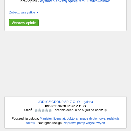
brak opinii -
wystaw pierwszą opinię temu użytkownikowi
Zobacz wszystkie
Wystaw opinię
JDD ICE GROUP SP. Z O. O. - galeria
JDD ICE GROUP SP. Z O. O.
Oceń:
- średnia ocen:
0
na
5
(liczba ocen:
0
)
Poprzednia usługa:
Magister, licencjat, doktorat, prace dyplomowe, redakcja
tekstu
Następna usługa:
Naprawa pomp wtryskowych