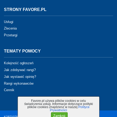
STRONY FAVORE.PL
Usługi
Zlecenia
Przetargi
TEMATY POMOCY
Kolejność ogłoszeń
Jak zdobywać rangi?
Jak wystawić opinię?
Rangi wykonawców
Cennik
Favore.pl używa plików cookies w celu
świadczenia usług. Informacje dotyczące polityki
plików cookies znajdziesz w naszej
Polityce
Prywatności
Zamknij
KORZYSTANIE Z PORTALU OZNACZA AKCEPTACJĘ
REGULAMINU