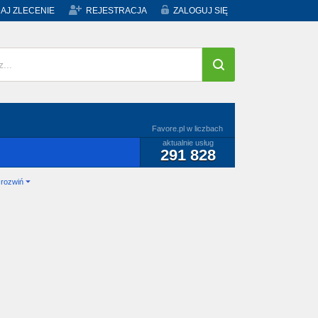
AJ ZLECENIE
REJESTRACJA
ZALOGUJ SIĘ
Favore.pl w liczbach
aktualnie usług
291 828
rozwiń