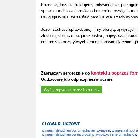
Każde wydarzenie traktujemy indywidualnie, pomagają
sprawnie realizować zarówno kameralne przyjęcia rod
usług sprawiają, że zaufało nam już wielu zadowolonyc
Jeżeli szukasz sprawdzonej firmy oferującej wynaje
zlecenia, dbając o bezpieczeństwo, najwyższą jakość
dostarczają pozytywnych emocji zarówno dzieciom, ja
kontaktu poprzez for
Zapraszam serdecznie do
Oddzwonię lub odpiszę niezwłocznie.
Wyślij zapytanie przez formularz
SŁOWA KLUCZOWE
wynajem dmuchańców
,
dmuchaniec wynajem
,
wynajem dmucha
wynajem dmuchańców na urodziny
,
wypożyczenie dmuchańca
,