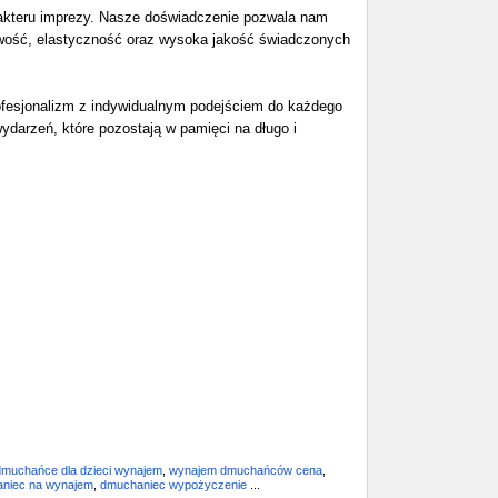
arakteru imprezy. Nasze doświadczenie pozwala nam
nowość, elastyczność oraz wysoka jakość świadczonych
ofesjonalizm z indywidualnym podejściem do każdego
darzeń, które pozostają w pamięci na długo i
dmuchańce dla dzieci wynajem
,
wynajem dmuchańców cena
,
niec na wynajem
,
dmuchaniec wypożyczenie
...