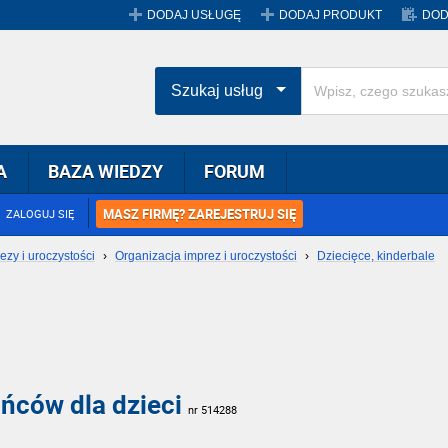
DODAJ USŁUGĘ
DODAJ PRODUKT
DOD
Szukaj usług
A
BAZA WIEDZY
FORUM
MASZ FIRMĘ? ZAREJESTRUJ SIĘ
ZALOGUJ SIĘ
ezy i uroczystości
›
Organizacja imprez i uroczystości
›
Dziecięce, kinderbale
ców dla dzieci
nr 514288