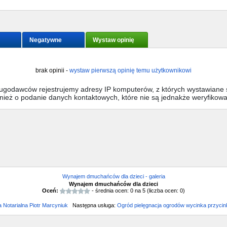
Negatywne
Wystaw opinię
brak opinii -
wystaw pierwszą opinię temu użytkownikowi
sługodawców rejestrujemy adresy IP komputerów, z których wystawiane s
wnież o podanie danych kontaktowych, które nie są jednakże weryfikow
Wynajem dmuchańców dla dzieci - galeria
Wynajem dmuchańców dla dzieci
Oceń:
- średnia ocen:
0
na
5
(liczba ocen:
0
)
a Notarialna Piotr Marcyniuk
Następna usługa:
Ogród pielęgnacja ogrodów wycinka przyci