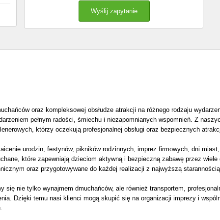
muchańców oraz kompleksowej obsłudze atrakcji na różnego rodzaju wydarzeni
arzeniem pełnym radości, śmiechu i niezapomnianych wspomnień. Z naszych us
plenerowych, którzy oczekują profesjonalnej obsługi oraz bezpiecznych atrak
enie urodzin, festynów, pikników rodzinnych, imprez firmowych, dni miast,
hane, które zapewniają dzieciom aktywną i bezpieczną zabawę przez wiele g
nicznym oraz przygotowywane do każdej realizacji z najwyższą starannością
y się nie tylko wynajmem dmuchańców, ale również transportem, profesjo
nia. Dzięki temu nasi klienci mogą skupić się na organizacji imprezy i wsp
.