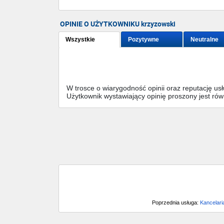
OPINIE O UŻYTKOWNIKU krzyzowski
Wszystkie
Pozytywne
Neutralne
W trosce o wiarygodność opinii oraz reputację u
Użytkownik wystawiający opinię proszony jest ró
Poprzednia usługa:
Kancelari