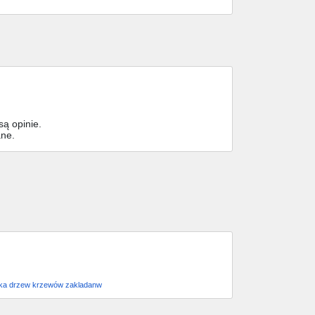
ą opinie.
ane.
nka drzew krzewów zakladanw