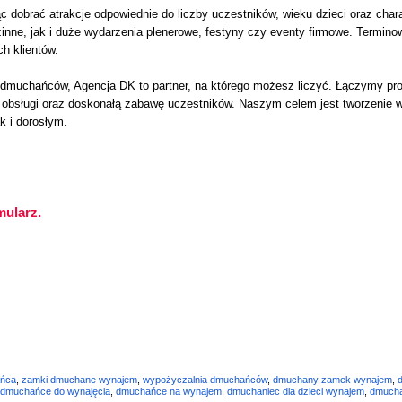
c dobrać atrakcje odpowiednie do liczby uczestników, wieku dzieci oraz ch
zinne, jak i duże wydarzenia plenerowe, festyny czy eventy firmowe. Termi
h klientów.
m dmuchańców, Agencja DK to partner, na którego możesz liczyć. Łączymy pr
 obsługi oraz doskonałą zabawę uczestników. Naszym celem jest tworzenie wy
k i dorosłym.
mularz.
ńca
,
zamki dmuchane wynajem
,
wypożyczalnia dmuchańców
,
dmuchany zamek wynajem
,
dmuchańce do wynajęcia
,
dmuchańce na wynajem
,
dmuchaniec dla dzieci wynajem
,
dmucha