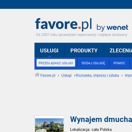
Od 2007 roku sprawdzeni wykonawcy i najlepsi dostawcy
USŁUGI
PRODUKTY
ZLECENI
PRZEGLĄDASZ USŁUGI
DODAJ USŁUGĘ
POMOC
Favore.pl
›
Usługi
›
Rozrywka, imprezy i sztuka
›
Impr
Wynajem dmuchań
Lokalizacja: cała Polska