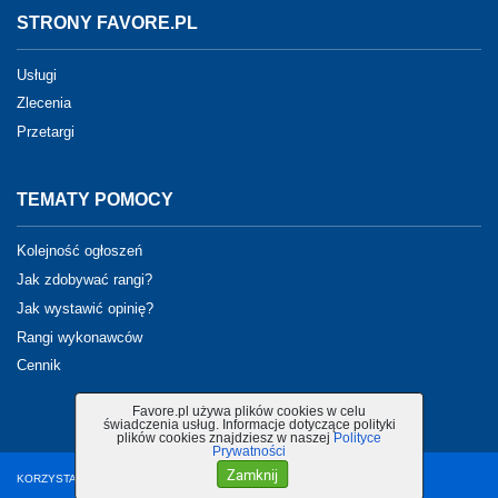
STRONY FAVORE.PL
Usługi
Zlecenia
Przetargi
TEMATY POMOCY
Kolejność ogłoszeń
Jak zdobywać rangi?
Jak wystawić opinię?
Rangi wykonawców
Cennik
Favore.pl używa plików cookies w celu
świadczenia usług. Informacje dotyczące polityki
plików cookies znajdziesz w naszej
Polityce
Prywatności
Zamknij
KORZYSTANIE Z PORTALU OZNACZA AKCEPTACJĘ
REGULAMINU