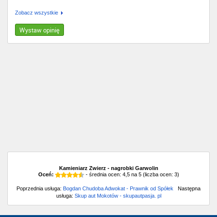
Zobacz wszystkie
Wystaw opinię
Kamieniarz Zwierz - nagrobki Garwolin
Oceń:
- średnia ocen:
4,5
na
5
(liczba ocen:
3
)
Poprzednia usługa:
Bogdan Chudoba Adwokat - Prawnik od Spółek
Następna
usługa:
Skup aut Mokotów - skupautpasja. pl