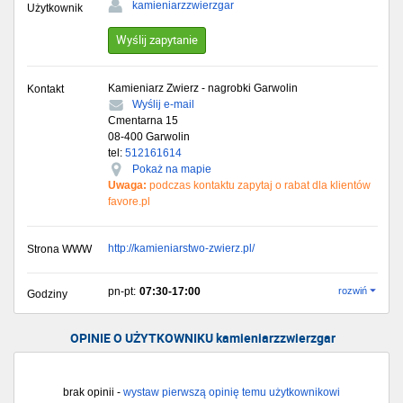
kamieniarzzwierzgar
Użytkownik
Wyślij zapytanie
Kamieniarz Zwierz - nagrobki Garwolin
Kontakt
Wyślij e-mail
Cmentarna 15
08-400
Garwolin
tel:
512161614
Pokaż na mapie
Uwaga:
podczas kontaktu zapytaj o rabat dla klientów
favore.pl
http://kamieniarstwo-zwierz.pl/
Strona WWW
pn-pt:
07:30-17:00
rozwiń
Godziny
OPINIE O UŻYTKOWNIKU kamieniarzzwierzgar
brak opinii -
wystaw pierwszą opinię temu użytkownikowi