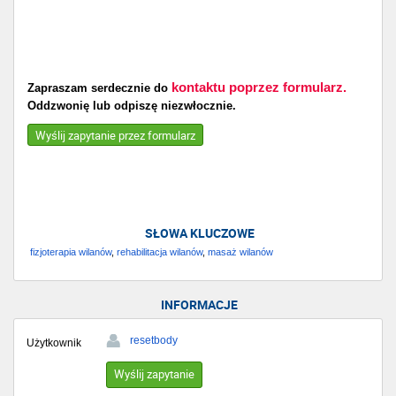
kontaktu poprzez formularz.
Zapraszam serdecznie do
Oddzwonię lub odpiszę niezwłocznie.
Wyślij zapytanie przez formularz
SŁOWA KLUCZOWE
fizjoterapia wilanów
,
rehabilitacja wilanów
,
masaż wilanów
INFORMACJE
resetbody
Użytkownik
Wyślij zapytanie