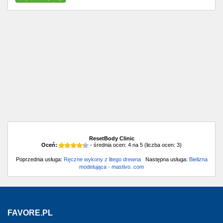
ResetBody Clinic
Oceń:
- średnia ocen:
4
na
5
(liczba ocen:
3
)
Poprzednia usługa:
Ręczne wykony z litego drewna
Następna usługa:
Bielizna
modelująca - mastivo. com
FAVORE.PL