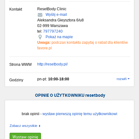
ResetBody Clinic
Kontakt
Wyślij e-mail
Aleksandra Gieysztora 6/u8
02-999
Warszawa
tel:
797797240
Pokaż na mapie
Uwaga:
podczas kontaktu zapytaj o rabat dla klientów
favore.pl
http://resetbody.pl/
Strona WWW
pn-pt:
10:00-18:00
rozwiń
Godziny
OPINIE O UŻYTKOWNIKU resetbody
brak opinii -
wystaw pierwszą opinię temu użytkownikowi
Zobacz wszystkie
Wystaw opinię