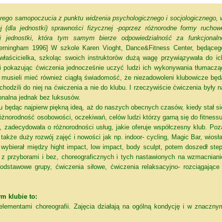
rego samopoczucia z punktu widzenia psychologicznego i socjologicznego, 
 (dla jednostki) sprawności fizycznej -poprzez różnorodne formy ruchow
j jednostki, która tym samym bierze odpowiedzialność za funkcjonaln
erningham 1996] W szkole Karen Vioght, Dance&Fitness Center, będąceg
właścicielka, szkoląc swoich instruktorów dużą wagę przywiązywała do ic
 i pokazując ćwiczenia jednocześnie uczyć ludzi ich wykonywania tłumaczą
n musieli mieć również ciągłą świadomość, że niezadowoleni klubowicze będ
hodzili do niej na ćwiczenia a nie do klubu. I rzeczywiście ćwiczenia były n
onalna jednak bez luksusów.
u będąc najpierw piękną ideą, aż do naszych obecnych czasów, kiedy stał si
żnorodność osobowości, oczekiwań, celów ludzi którzy garną się do fitnessu
a, zadecydowała o różnorodności usług, jakie oferuje współczesny klub. Poz
 także duży rozwój zajęć i nowości jak np. indoor- cycling, Magic Bar, wiosła
wybierał między hight impact, low impact, body sculpt, potem doszedł step
ć z przyborami i bez, choreograficznych i tych nastawionych na wzmacniani
odstawowe grupy, ćwiczenia siłowe, ćwiczenia relaksacyjno- rozciągające 
m klubie to:
ementami choreografii. Zajęcia działają na ogólną kondycję i w znaczny