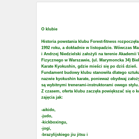
O klubie
Historia powstania klubu Forest-fitness rozpoczęła
1992 roku, a dokładnie w listopadzie. Wówczas
Ma
i Andrzej Niedzielski założyli na terenie Akademi
Fizycznego w Warszawie, (ul. Marymoncka 34)
Bie
Karate Kyokushin, gdzie mieści się po dziś dzień.
Fundament budowy klubu stanowiła dlatego sztuka
nazwie
kyokushin karate, ponieważ obydwaj założyc
są wybitnymi trenerami-instruktorami owego stylu.
Z czasem, oferta klubu zaczęła powiększać się o k
zajęcia jak:
-aikido,
-judo,
-kickboxingu,
-jogi,
-brazylijskiego jiu jitsu i