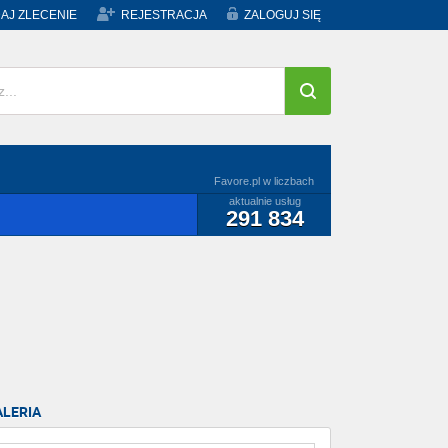
AJ ZLECENIE
REJESTRACJA
ZALOGUJ SIĘ
Favore.pl w liczbach
aktualnie usług
291 834
ALERIA