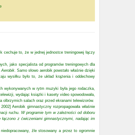
e
cechuje to, że w jednej jednostce treningowej łączy
ch, jako specjalista od programów treningowych dla
.
Aerobik
. Samo słowo aerobik powstało właśnie dzięki
aju wysiłku było to, że układ krążenia i oddechowy
ch wykonywanych w rytm muzyki była jego rodaczka,
elewizji, wydając książki i kasety video spowodowała,
a olbrzymich salach oraz przed ekranami telewizorów.
 2002] Aerobik gimnastyczny rozpropagowała właśnie
acji ruchu.
W programie tym w zależności od doboru
 łączono z ćwiczeniami gimnastycznymi, nadając im
się niedopracowany, źle stosowany a przez to ogromnie