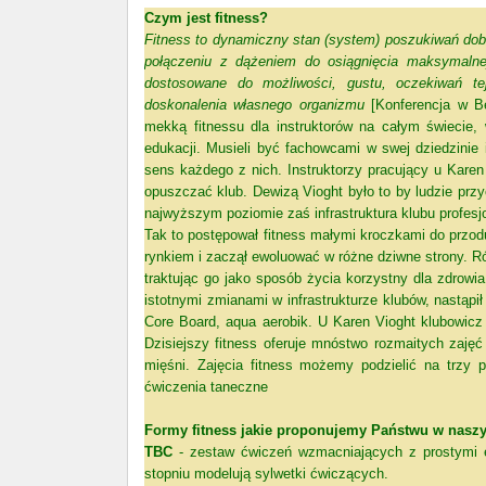
Czym jest fitness?
Fitness to dynamiczny stan (system) poszukiwań dob
połączeniu z dążeniem do osiągnięcia maksymalnej
dostosowane do możliwości, gustu, oczekiwań te
doskonalenia własnego organizmu
[Konferencja w B
mekką fitnessu dla instruktorów na całym świecie, 
edukacji. Musieli być fachowcami w swej dziedzinie
sens każdego z nich. Instruktorzy pracujący u Kare
opuszczać klub. Dewizą Vioght było to by ludzie przyc
najwyższym poziomie zaś infrastruktura klubu profesj
Tak to postępował fitness małymi kroczkami do przod
rynkiem i zaczął ewoluować w różne dziwne strony. Ró
traktując go jako sposób życia korzystny dla zdrowi
istotnymi zmianami w infrastrukturze klubów, nastąpił
Core Board, aqua aerobik. U Karen Vioght klubowicz 
Dzisiejszy fitness oferuje mnóstwo rozmaitych zaję
mięśni. Zajęcia fitness możemy podzielić na trzy p
ćwiczenia taneczne
Formy fitness jakie proponujemy Państwu w naszy
TBC
- zestaw ćwiczeń wzmacniających z prostymi el
stopniu modelują sylwetki ćwiczących.