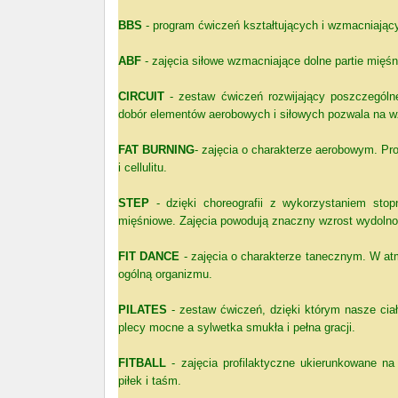
BBS
- program ćwiczeń kształtujących i wzmacniając
ABF
- zajęcia siłowe wzmacniające dolne partie mięśn
CIRCUIT
- zestaw ćwiczeń rozwijający poszczególn
dobór elementów aerobowych i siłowych pozwala na wz
FAT BURNING
- zajęcia o charakterze aerobowym. Pr
i cellulitu.
STEP
- dzięki choreografii z wykorzystaniem stop
mięśniowe. Zajęcia powodują znaczny wzrost wydolno
FIT DANCE
- zajęcia o charakterze tanecznym. W at
ogólną organizmu.
PILATES
- zestaw ćwiczeń, dzięki którym nasze ciała
plecy mocne a sylwetka smukła i pełna gracji.
FITBALL
- zajęcia profilaktyczne ukierunkowane n
piłek i taśm.