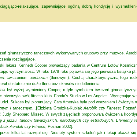
iągająco-relaksujące, zapewniające ogólną dobrą kondycję i wysmukleni
wiczeń gimnastyczno tanecznych wykonywanych grupowo przy muzyce. Aerobik 
czenia rozciągające.
ski lekarz Kenneth Cooper prowadzący badania w Centrum Lotów Kosmiczny
ając wytrzymałość. W roku 1978 roku pojawiła się jego pierwsza książka pt
tzw. ćwiczeniom
aerobowm
(tlenowym). Cechą charakterystyczną tego rodz
rał dostatecznie dużo tlenu bez okresów niedotlenienia.
obik
był wyżej wymieniony Cooper, o tyle symbolem ćwiczeń gimnastyczny
otworzyła swój fitness klub -Fonda’s Studio w Los Angeles. Występując w t
ludzi. Sukces był piorunujący. Cała Ameryka była pod wrażeniem i ćwiczyła n
znym i tanecznym...
[Elżbieta Grodzka-Kubiak
Aerobik czy Fitness
; Poznań
 Judy Sheppard Misset. W swych zajęciach proponowała ćwiczenia koordyn
 z jazzu, tańców towarzyskich, narodowych czy estradowych. Elementy te
Kubiak
Aerobik czy Fitness
; Poznań 2002].
przez kilka lat rozwijał się. Niestety system szkoleń jak i lekcji okazał 