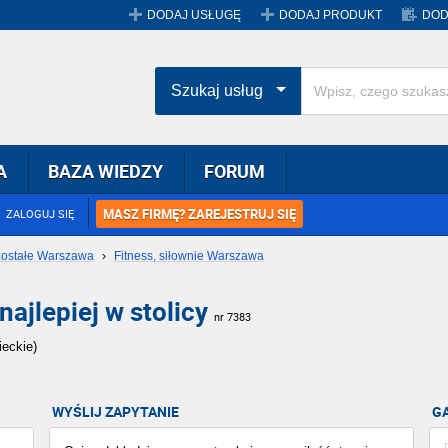
DODAJ USŁUGĘ
DODAJ PRODUKT
DOD
Szukaj usług
A
BAZA WIEDZY
FORUM
MASZ FIRMĘ? ZAREJESTRUJ SIĘ
ZALOGUJ SIĘ
ostałe Warszawa
›
Fitness, siłownie Warszawa
najlepiej w stolicy
nr 7383
eckie)
WYŚLIJ ZAPYTANIE
G