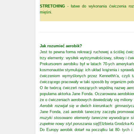
STRETCHING
- łatwe do wykonania ćwiczenia rozc
mięśni.
Jak rozumieć aerobik?
Jest to pewna forma rekreacji ruchowej a ściślej ć
trzy elementy: wysiłek wytrzymałościowy, siłowy i ćwi
Prekursorem aerobiku był w latach 70-ych amerykań
kosmonautów stymulując ich układ krążenia i sprawdz
ćwiczeniom wymyślonych przez Kennethh’a, czyli 
ćwiczącego pracowały w taki sposób by organizm pobie
O ile twórcą ćwiczeń noszących wspólną nazwę
aer
popularna aktorka Jane Fonda. Oczarowana aerobikiem 
że o ćwiczeniach aerobowych dowiedziały się miliony 
Aerobik rozwijał się w dwóch kierunkach: gimnastyc
Jane Fonda, zaś aerobik taneczny zaczęła promować
muzyki stosowano elementy taneczne wywodzące się
zupełnie nowy styl poruszania się
[Elżbieta Grodzka-
Do Europy aerobik dotarł na początku lat 80- tych i 