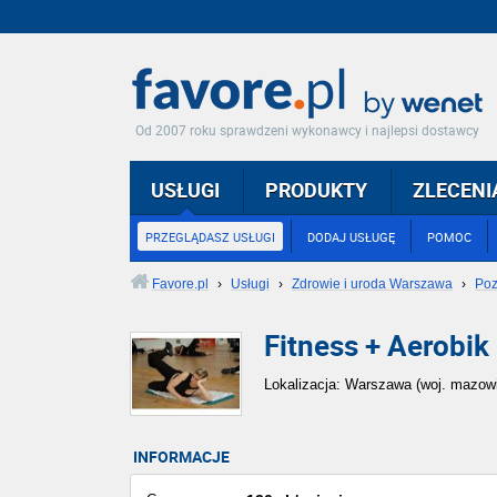
Od 2007 roku sprawdzeni wykonawcy i najlepsi dostawcy
USŁUGI
PRODUKTY
ZLECENI
PRZEGLĄDASZ USŁUGI
DODAJ USŁUGĘ
POMOC
Favore.pl
›
Usługi
›
Zdrowie i uroda Warszawa
›
Poz
Fitness + Aerobik 
Lokalizacja: Warszawa (woj. mazowi
INFORMACJE