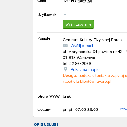
Cena
130
zł
/
miesiąc
Użytkownik
Wyślij zapytanie
Kontakt
Centrum Kultury Fizycznej Forest
Wyślij e-mail
ul. Marymoncka 34 pawilon nr 42 i 
01-813
Warszawa
tel:
22 8642069
Pokaż na mapie
Uwaga:
podczas kontaktu zapytaj 
rabat dla klientów favore.pl
brak
Strona WWW
Godziny
pn-pt:
07:00-23:00
rozw
OPIS USŁUGI