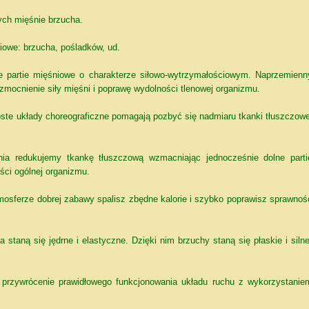
ych mięśnie brzucha.
iowe: brzucha, pośladków, ud.
e partie mięśniowe o charakterze siłowo-wytrzymałościowym. Naprzemienn
mocnienie siły mięśni i poprawę wydolności tlenowej organizmu.
oste układy choreograficzne pomagają pozbyć się nadmiaru tkanki tłuszczowe
nia redukujemy tkankę tłuszczową wzmacniając jednocześnie dolne parti
ści ogólnej organizmu.
mosferze dobrej zabawy spalisz zbędne kalorie i szybko poprawisz sprawnoś
 staną się jędrne i elastyczne. Dzięki nim brzuchy staną się płaskie i silne
a przywrócenie prawidłowego funkcjonowania układu ruchu z wykorzystanie