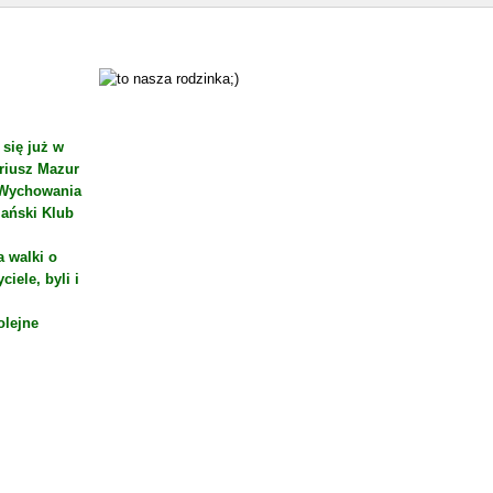
 się już w
riusz Mazur
i Wychowania
lański Klub
 walki o
iele, byli i
olejne