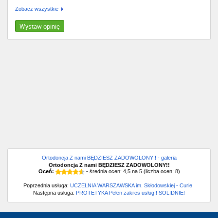
Zobacz wszystkie
Wystaw opinię
Ortodoncja Z nami BĘDZIESZ ZADOWOLONY!! - galeria
Ortodoncja Z nami BĘDZIESZ ZADOWOLONY!!
Oceń:
- średnia ocen:
4,5
na
5
(liczba ocen:
8
)
Poprzednia usługa:
UCZELNIA WARSZAWSKA im. Skłodowskiej - Curie
Następna usługa:
PROTETYKA Pełen zakres usług!! SOLIDNIE!