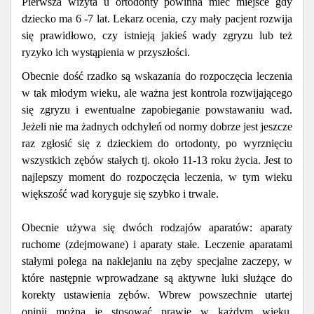
Pierwsza wizyta u ortodonty powinna mieć miejsce gdy
dziecko ma 6 -7 lat. Lekarz ocenia, czy mały pacjent rozwija
się prawidłowo, czy istnieją jakieś wady zgryzu lub też
ryzyko ich wystąpienia w przyszłości.
Obecnie dość rzadko są wskazania do rozpoczęcia leczenia
w tak młodym wieku, ale ważna jest kontrola rozwijającego
się zgryzu i ewentualne zapobieganie powstawaniu wad.
Jeżeli nie ma żadnych odchyleń od normy dobrze jest jeszcze
raz zgłosić się z dzieckiem do ortodonty, po wyrznięciu
wszystkich zębów stałych tj. około 11-13 roku życia. Jest to
najlepszy moment do rozpoczęcia leczenia, w tym wieku
większość wad koryguje się szybko i trwale.
Obecnie używa się dwóch rodzajów aparatów: aparaty
ruchome (zdejmowane) i aparaty stałe. Leczenie aparatami
stałymi polega na naklejaniu na zęby specjalne zaczepy, w
które następnie wprowadzane są aktywne łuki służące do
korekty ustawienia zębów. Wbrew powszechnie utartej
opinii można je stosować prawie w każdym wieku.