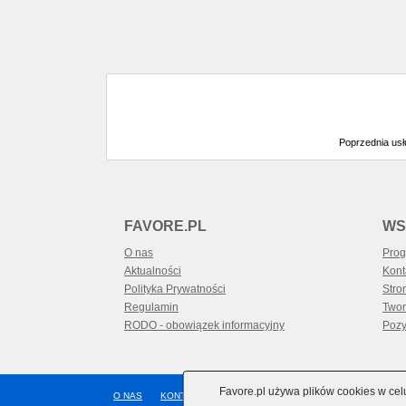
Poprzednia us
FAVORE.PL
WS
O nas
Prog
Aktualności
Kont
Polityka Prywatności
Stro
Regulamin
Twor
RODO - obowiązek informacyjny
Pozy
Favore.pl używa plików cookies w cel
O NAS
KONTAKT
PROGRAM PARTNERSKI
POMOC
A