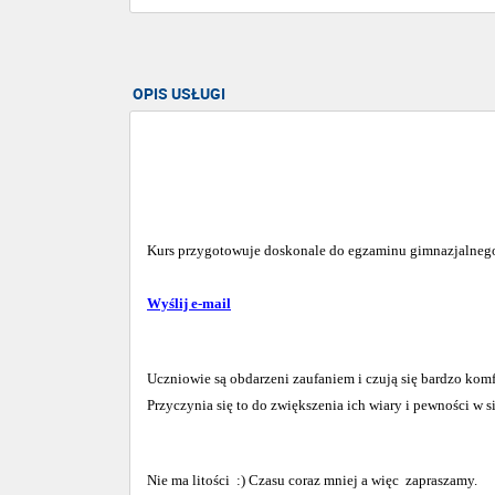
OPIS USŁUGI
Kurs przygotowuje doskonale do egzaminu gimnazjalnego 
Wyślij e-mail
Uczniowie są obdarzeni zaufaniem i czują się bardzo komf
Przyczynia się to do zwiększenia ich wiary i pewności w si
Nie ma litości
:) Czasu coraz mniej a więc
zapraszamy.