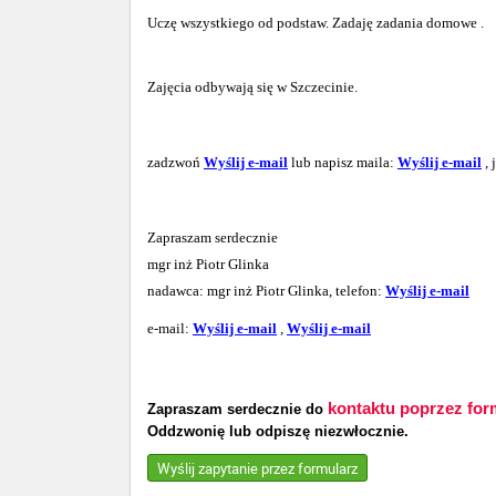
Uczę wszystkiego od podstaw. Zadaję zadania domowe .
Zajęcia odbywają się w Szczecinie.
zadzwoń
Wyślij e-mail
lub napisz maila:
Wyślij e-mail
, 
Zapraszam serdecznie
mgr inż Piotr Glinka
nadawca: mgr inż Piotr Glinka, telefon:
Wyślij e-mail
e-mail:
Wyślij e-mail
,
Wyślij e-mail
kontaktu poprzez for
Zapraszam serdecznie do
Oddzwonię lub odpiszę niezwłocznie.
Wyślij zapytanie przez formularz