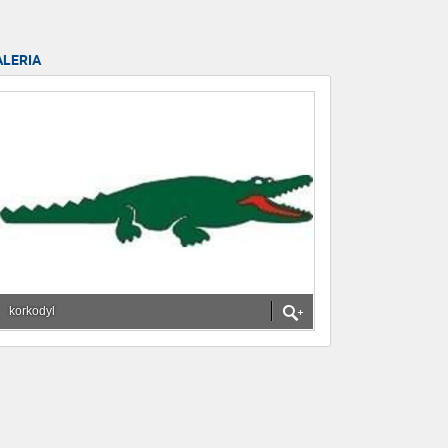
ALERIA
korkodyl