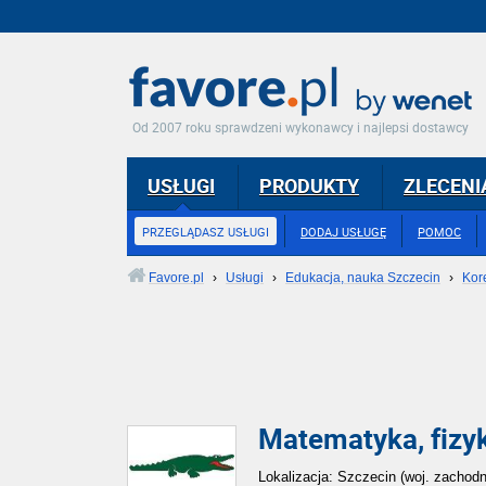
Od 2007 roku sprawdzeni wykonawcy i najlepsi dostawcy
USŁUGI
PRODUKTY
ZLECENI
PRZEGLĄDASZ USŁUGI
DODAJ USŁUGĘ
POMOC
Favore.pl
›
Usługi
›
Edukacja, nauka Szczecin
›
Kor
Matematyka, fizy
Lokalizacja: Szczecin (woj. zachod