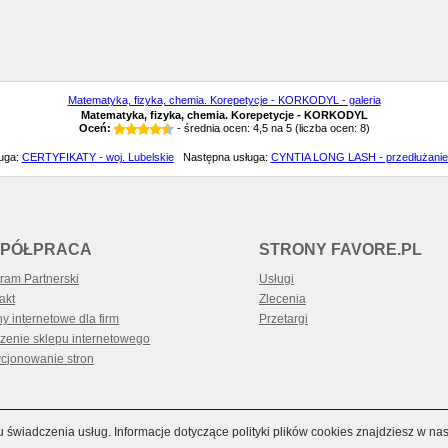
Matematyka, fizyka, chemia. Korepetycje - KORKODYL - galeria
Matematyka, fizyka, chemia. Korepetycje - KORKODYL
Oceń:
- średnia ocen:
4,5
na
5
(liczba ocen:
8
)
ługa:
CERTYFIKATY - woj. Lubelskie
Następna usługa:
CYNTIA LONG LASH - przedłużanie
PÓŁPRACA
STRONY FAVORE.PL
ram Partnerski
Usługi
akt
Zlecenia
ny internetowe dla firm
Przetargi
zenie sklepu internetowego
cjonowanie stron
u świadczenia usług. Informacje dotyczące polityki plików cookies znajdziesz w na
RCHIWUM
TAGI