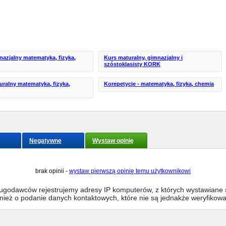
nazjalny matematyka, fizyka,
Kurs maturalny, gimnazjalny i
szóstoklasisty KORK
uralny matematyka, fizyka,
Korepetycje - matematyka, fizyka, chemia
Negatywne
Wystaw opinię
brak opinii -
wystaw pierwszą opinię temu użytkownikowi
sługodawców rejestrujemy adresy IP komputerów, z których wystawiane s
wnież o podanie danych kontaktowych, które nie są jednakże weryfikow