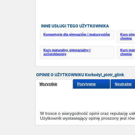
INNE USŁUGI TEGO UŻYTKOWNIKA
Korepetycje dla gimnazjów i maturzystów
Kurs gim
chemia
Kurs maturalny, gimnazjalny i
Kurs mat
szóstoklasisty
chemia
OPINIE O UŻYTKOWNIKU Korkodyl_piotr_glink
Wszystkie
Pozytywne
Neutralne
W trosce o wiarygodność opinii oraz reputację u
Użytkownik wystawiający opinię proszony jest ró