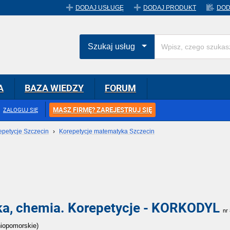
DODAJ USŁUGĘ
DODAJ PRODUKT
DOD
Szukaj usług
A
BAZA WIEDZY
FORUM
MASZ FIRMĘ? ZAREJESTRUJ SIĘ
ZALOGUJ SIĘ
epetycje Szczecin
›
Korepetycje matematyka Szczecin
ka, chemia. Korepetycje - KORKODYL
nr
niopomorskie)