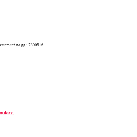
jestem też na gg : 7300516.
mularz.