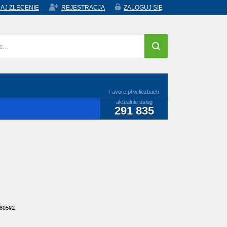
AJ ZLECENIE
REJESTRACJA
ZALOGUJ SIĘ
Favore.pl w liczbach
aktualnie usług
291 835
 80592