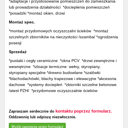
*adaptacje i przystosowanie pomieszczeń do zamieszkania
lub prowadzenia działalności *docieplenia pomieszczeń
*posadzki *montaż okien, drzwi
Montaż spec.
*montaż przydomowych oczyszczalni ścieków *montaż
szczelnych zbiorników na nieczystości /szamba/ *ogrodzenia
posesji
Sprzedaż
*pustaki i cegły ceramiczne *okna PCV *drzwi zewnętrzne i
wewnętrzne *izloacje termiczne: wełny, styropiany,
styropiany specjalne *drewno budowlane *szalówki
*blachodachówki, blachy trapezowe i elewacyjne *akcesoria
dachowe *systemy dociepleń *zbiorniki szczelne betonowe
/atest PZH/ *przydomowe oczyszczalnie ścieków
kontaktu poprzez formularz.
Zapraszam serdecznie do
Oddzwonię lub odpiszę niezwłocznie.
Wyślij zapytanie przez formularz