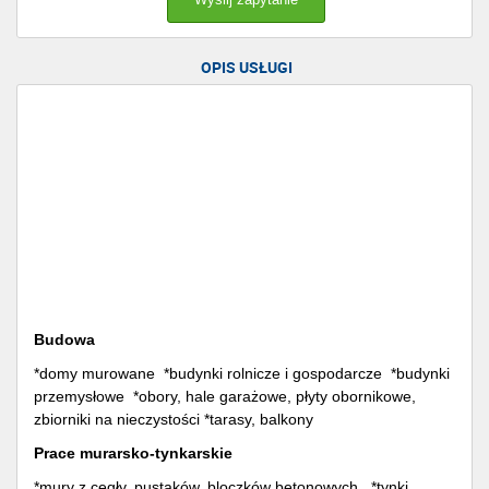
OPIS USŁUGI
Budowa
*domy murowane *budynki rolnicze i gospodarcze *budynki
przemysłowe *obory, hale garażowe, płyty obornikowe,
zbiorniki na nieczystości *tarasy, balkony
Prace murarsko-tynkarskie
*mury z cegły, pustaków, bloczków betonowych *tynki