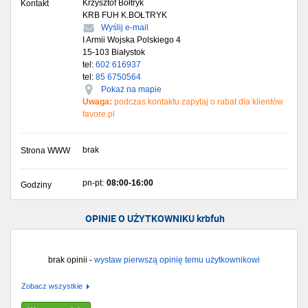
Krzysztof Bołtryk
Kontakt
KRB FUH K.BOŁTRYK
Wyślij e-mail
I Armii Wojska Polskiego 4
15-103
Białystok
tel:
602 616937
tel:
85 6750564
Pokaż na mapie
Uwaga:
podczas kontaktu zapytaj o rabat dla klientów
favore.pl
brak
Strona WWW
pn-pt:
08:00-16:00
Godziny
OPINIE O UŻYTKOWNIKU krbfuh
brak opinii -
wystaw pierwszą opinię temu użytkownikowi
Zobacz wszystkie