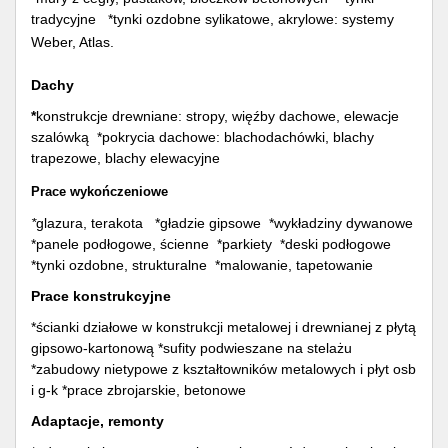
tradycyjne *tynki ozdobne sylikatowe, akrylowe: systemy
Weber, Atlas.
Dachy
*
konstrukcje drewniane: stropy, więźby dachowe, elewacje
szalówką *pokrycia dachowe: blachodachówki, blachy
trapezowe, blachy elewacyjne
Prace wykończeniowe
*
glazura, terakota *gładzie gipsowe *wykładziny dywanowe
*panele podłogowe, ścienne *parkiety *deski podłogowe
*tynki ozdobne, strukturalne *malowanie, tapetowanie
Prace konstrukcyjne
*ścianki działowe w konstrukcji metalowej i drewnianej z płytą
gipsowo-kartonową *sufity podwieszane na stelażu
*zabudowy nietypowe z kształtowników metalowych i płyt osb
i g-k *prace zbrojarskie, betonowe
Adaptacje, remonty