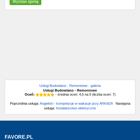
Wystaw opinię
Usługi Budowlano - Remontowe - galeria
Usługi Budowlano - Remontowe
Oceń:
- średnia ocen:
4,5
na
5
(liczba ocen:
7
)
Poprzednia usługa:
Angielski - korepetycje w wakacje przy ARKADII
Następna
usługa:
Instalatorstwo elektryczne
FAVORE.PL