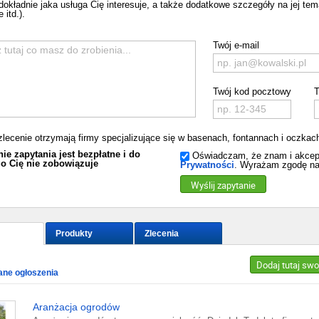
dokładnie jaka usługa Cię interesuje, a także dodatkowe szczegóły na jej te
 itd.).
Twój e-mail
Twój kod pocztowy
T
zlecenie otrzymają firmy specjalizujące się w basenach, fontannach i oczka
ie zapytania jest bezpłatne i do
Oświadczam, że znam i akcep
o Cię nie zobowiązuje
Prywatności
. Wyrażam zgodę na
Wyślij zapytanie
Produkty
Zlecenia
Dodaj tutaj swo
ne ogłoszenia
Aranżacja ogrodów