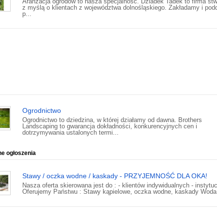
Aranżacja ogrodów to nasza specjalność. Dziadek Tadek to firma st
z myślą o klientach z województwa dolnośląskiego. Zakładamy i po
p...
Ogrodnictwo
Ogrodnictwo to dziedzina, w której działamy od dawna. Brothers
Landscaping to gwarancja dokładności, konkurencyjnych cen i
dotrzymywania ustalonych termi...
ne ogłoszenia
Stawy / oczka wodne / kaskady - PRZYJEMNOŚĆ DLA OKA!
Nasza oferta skierowana jest do : - klientów indywidualnych - instytucj
Oferujemy Państwu : Stawy kąpielowe, oczka wodne, kaskady Woda 