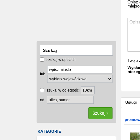
Opisz 
miejsce
szukaj w opisach
Twoje 
Wysłan
niczeg
lub
szukaj w odległości
od
Usługi
Szukaj »
promowa
KATEGORIE