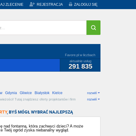
AJ ZLECENIE
REJESTRACJA
ZALOGUJ SIĘ
Favore.pl w liczbach
aktualnie usług
291 835
ów
Gdynia
Gliwice
Białystok
Kielce
rozwiń
żości! Tutaj znajdziesz oferty projektantów i firm
rozwiń
RTY
, BYŚ MÓGŁ WYBRAĆ NAJLEPSZĄ
ię nad fontanną, która zachwyci dzieci? A może
że Twój ogród zyska niebanalny wygląd.