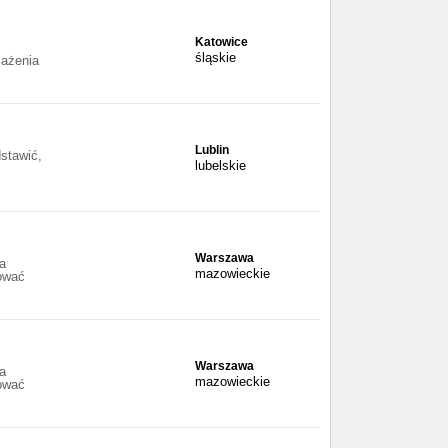
Katowice
śląskie
sażenia
Lublin
stawić,
lubelskie
Warszawa
a
mazowieckie
ować
Warszawa
a
mazowieckie
ować