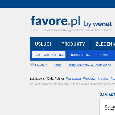
Od 2007 roku sprawdzeni wykonawcy i najlepsi dostawcy
USŁUGI
PRODUKTY
ZLECENI
PRZEGLĄDASZ USŁUGI
DODAJ USŁUGĘ
POMOC
Favore.pl
›
Usługi
›
Usługi remontowo - budowlane
›
Cała Polska
Warszawa
Wrocław
Kraków
Po
Lokalizacja:
Częstochowa
Toruń
Olsztyn
Sosnowiec
Opole
Tarnów
W Twoim ogrodzie czegoś brak? Oczko wodne lub basen będzie wspania
instalujących baseny, oczka wodne i fontanny. Zobacz dostępne ofert
ZAMIAST
Zastan
marzy 