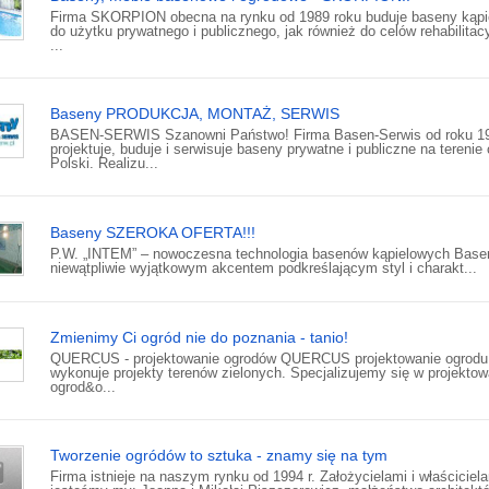
Firma SKORPION obecna na rynku od 1989 roku buduje baseny kąpi
do użytku prywatnego i publicznego, jak również do celów rehabilitac
...
Baseny PRODUKCJA, MONTAŻ, SERWIS
BASEN-SERWIS Szanowni Państwo! Firma Basen-Serwis od roku 1
projektuje, buduje i serwisuje baseny prywatne i publiczne na terenie 
Polski. Realizu...
Baseny SZEROKA OFERTA!!!
P.W. „INTEM” – nowoczesna technologia basenów kąpielowych Base
niewątpliwie wyjątkowym akcentem podkreślającym styl i charakt...
Zmienimy Ci ogród nie do poznania - tanio!
QUERCUS - projektowanie ogrodów QUERCUS projektowanie ogrodu
wykonuje projekty terenów zielonych. Specjalizujemy się w projektow
ogrod&o...
Tworzenie ogródów to sztuka - znamy się na tym
Firma istnieje na naszym rynku od 1994 r. Założycielami i właściciel