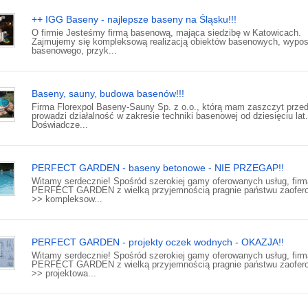
++ IGG Baseny - najlepsze baseny na Śląsku!!!
O firmie Jesteśmy firmą basenową, mająca siedzibę w Katowicach.
Zajmujemy się kompleksową realizacją obiektów basenowych, wypo
basenowego, przyk...
Baseny, sauny, budowa basenów!!!
Firma Florexpol Baseny-Sauny Sp. z o.o., którą mam zaszczyt przed
prowadzi działalność w zakresie techniki basenowej od dziesięciu lat.
Doświadcze...
PERFECT GARDEN - baseny betonowe - NIE PRZEGAP!!
Witamy serdecznie! Spośród szerokiej gamy oferowanych usług, firm
PERFECT GARDEN z wielką przyjemnością pragnie państwu zaofer
>> kompleksow...
PERFECT GARDEN - projekty oczek wodnych - OKAZJA!!
Witamy serdecznie! Spośród szerokiej gamy oferowanych usług, firm
PERFECT GARDEN z wielką przyjemnością pragnie państwu zaofer
>> projektowa...