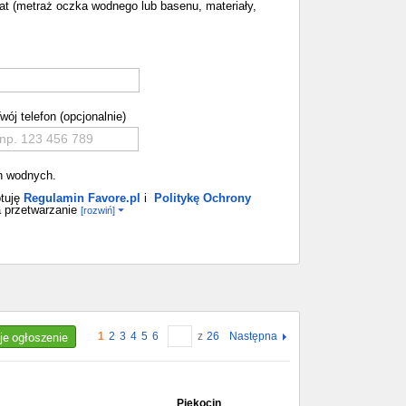
mat (metraż oczka wodnego lub basenu, materiały,
wój telefon (opcjonalnie)
ch wodnych.
tuję
Regulamin Favore.pl
i
Politykę Ochrony
 przetwarzanie
[rozwiń]
je ogłoszenie
1
2
3
4
5
6
z
26
Następna
Piękocin