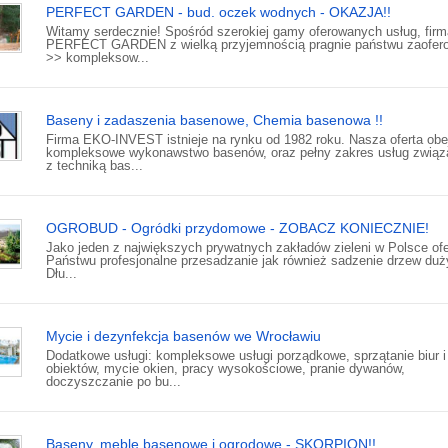
PERFECT GARDEN - bud. oczek wodnych - OKAZJA!!
Witamy serdecznie! Spośród szerokiej gamy oferowanych usług, firm
PERFECT GARDEN z wielką przyjemnością pragnie państwu zaofer
>> kompleksow...
Baseny i zadaszenia basenowe, Chemia basenowa !!
Firma EKO-INVEST istnieje na rynku od 1982 roku. Nasza oferta ob
kompleksowe wykonawstwo basenów, oraz pełny zakres usług zwią
z techniką bas...
OGROBUD - Ogródki przydomowe - ZOBACZ KONIECZNIE!
Jako jeden z największych prywatnych zakładów zieleni w Polsce of
Państwu profesjonalne przesadzanie jak również sadzenie drzew duż
Dłu...
Mycie i dezynfekcja basenów we Wrocławiu
Dodatkowe usługi: kompleksowe usługi porządkowe, sprzątanie biur i
obiektów, mycie okien, pracy wysokościowe, pranie dywanów,
doczyszczanie po bu...
Baseny, meble basenowe i ogrodowe - SKORPION!!