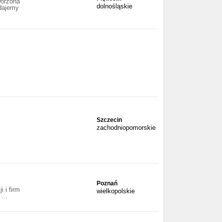
worzona
dolnośląskie
ddajemy
Szczecin
zachodniopomorskie
Poznań
i i firm
wielkopolskie
...