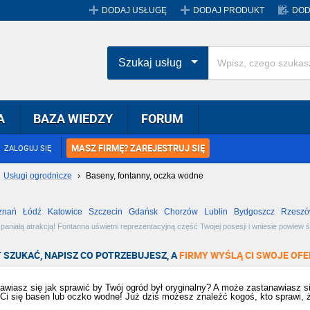
DODAJ USŁUGĘ
DODAJ PRODUKT
DOD
Szukaj usług
A
BAZA WIEDZY
FORUM
MASZ FIRMĘ? ZAREJESTRUJ SIĘ
ZALOGUJ SIĘ
Usługi ogrodnicze
›
Baseny, fontanny, oczka wodne
znań
Łódź
Katowice
Szczecin
Gdańsk
Chorzów
Lublin
Bydgoszcz
Rzesz
Radom
Bytom
Tychy
łą atrakcją! Fontanna uświetni reprezentacyjną część Twojej posesji i wniesie powiew świe
y i wybierz najlepszą dla siebie!
 SZUKAĆ, NAPISZ CO POTRZEBUJESZ, A
FIRMY WYŚLĄ CI SWOJE OFE
awiasz się jak sprawić by Twój ogród był oryginalny? A może zastanawiasz s
Ci się basen lub oczko wodne! Już dziś możesz znaleźć kogoś, kto sprawi, 