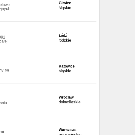
Gliwice
elowe
śląskie
yjnych.
Łódź
991
łódzkie
całej
Katowice
ny są
śląskie
Wrocław
dolnośląskie
aniu
Warszawa
ami
mazowieckie