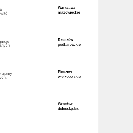
Warszawa
a
mazowieckie
ować
Rzeszów
ejmuje
podkarpackie
zanych
Pleszew
erujemy
wielkopolskie
ych.
Wrocław
dolnośląskie