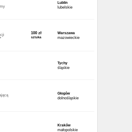
Lublin
rmy
lubelskie
100 zł
Warszawa
cji
sztuka
mazowieckie
*
Tychy
śląskie
Głogów
ającą
dolnośląskie
Kraków
małopolskie