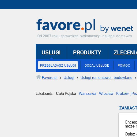
Od 2007 roku sprawdzeni wykonawcy i najlepsi dostawcy
USŁUGI
PRODUKTY
ZLECENI
PRZEGLĄDASZ USŁUGI
DODAJ USŁUGĘ
POMOC
Favore.pl
›
Usługi
›
Usługi remontowo - budowlane
›
Cała Polska
Warszawa
Wrocław
Kraków
Po
Lokalizacja:
Częstochowa
Toruń
Olsztyn
Sosnowiec
Opole
Tarnów
ZAMIAST
Chcesz
może m
Opisz 