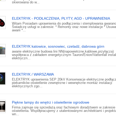
skierowana do w...
ELEKTRYK - PODŁACZENIA, PŁYTY, AGD - UPRAWNIENIA
Witam Posiadam uprawnienia do podłączenia i stemplowania gwaranc
Świadczę usługi w zakresie: * Remonty oraz nowe instalacje * Usuwa
awarii *...
ELEKTRYK katowice, sosnowiec, czeladź, dabrowa górn
awarie elektryczne budowa lini NN(napowietrzne,kablowe,przyłącza)
współpraca z zakładem energetycznym Tauron/Enion/Vattenfall instal
elektryczn...
ELEKTRYK / WARSZAWA
ELEKTRYK uprawnienia SEP 20kV Konserwacje elektryczne podłącz
piekarników oświetlenie zewnętrzne i wewnętrzne montaż instalacji
elektrycznych zgo...
Piękne lampy do wnętrz i oświetlenie ogrodowe
Firma zajmuje się sprzedażą oraz fachowym doradztwem w zakresie
oświetlenia. Współpracujemy z utalentowanymi architektami i projekt
wn...