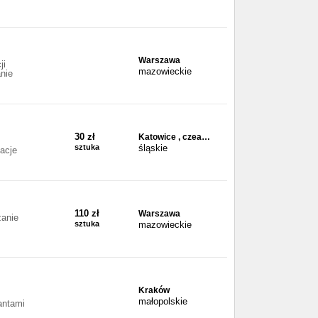
Warszawa
ji
mazowieckie
nie
30 zł
Katowice , czea…
sztuka
śląskie
acje
110 zł
Warszawa
anie
sztuka
mazowieckie
Kraków
małopolskie
antami