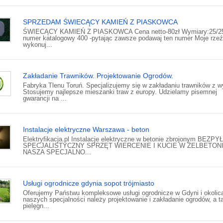
SPRZEDAM ŚWIECĄCY KAMIEŃ Z PIASKOWCA
ŚWIECĄCY KAMIEŃ Z PIASKOWCA Cena netto-80zł Wymiary:25/2
numer katalogowy 400 -pytając zawsze podawaj ten numer Moje rze
wykonuj...
Zakładanie Trawników. Projektowanie Ogrodów.
Fabryka Tlenu Toruń. Specjalizujemy się w zakładaniu trawników z w
Stosujemy najlepsze mieszanki traw z europy. Udzielamy pisemnej
gwarancji na ...
Instalacje elektryczne Warszawa - beton
Elektryfikacja.pl Instalacje elektryczne w betonie zbrojonym BEZ
SPECJALISTYCZNY SPRZĘT WIERCENIE I KUCIE W ŻELBETON
NASZA SPECJALNO...
Usługi ogrodnicze gdynia sopot trójmiasto
Oferujemy Państwu kompleksowe usługi ogrodnicze w Gdyni i okolic
naszych specjalności należy projektowanie i zakładanie ogrodów, a t
pielęgn...