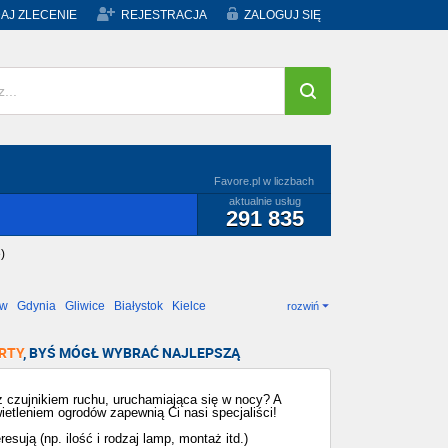
AJ ZLECENIE
REJESTRACJA
ZALOGUJ SIĘ
Favore.pl w liczbach
aktualnie usług
291 835
)
ów
Gdynia
Gliwice
Białystok
Kielce
rozwiń
RTY
, BYŚ MÓGŁ WYBRAĆ NAJLEPSZĄ
z czujnikiem ruchu, uruchamiająca się w nocy? A
etleniem ogrodów zapewnią Ci nasi specjaliści!
esują (np. ilość i rodzaj lamp, montaż itd.)