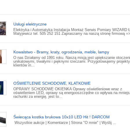
Usługi elektryczne
Elektryka i Automatyka Instalacja Montaż Serwis Pomiary WIZARD 
Matyjewicz tel. 505 252 151 Zapraszamy na naszą stronę firmową =
Kowalstwo - Bramy, kraty, ogrodzenia, meble, lampy
O nas Działamy od 1991 roku. Naszą misją jest upiększanie otoczen
unikatowymi, trwałymi i pięknymi rzeczami. Przygotowujemy projekty
klientów in...
OŚWIETLENIE SCHODOWE, KLATKOWE
OPRAWY SCHODOWE OKIENKA Oprawy oświetleniowe wraz z
oświetleniem LED, oprawy są energooszczędne co wpływa na mniej
rachunki za energię, jest to...
Świecąca kostka brukowa 10x10 LED Hit ! DARCOM
Wszystkie aukcje | Komentarze | Strona "O mnie" | Wyślij ...