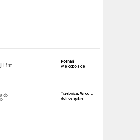
Poznań
i i firm
wielkopolskie
Trzebnica, Wroc…
ia do
dolnośląskie
go