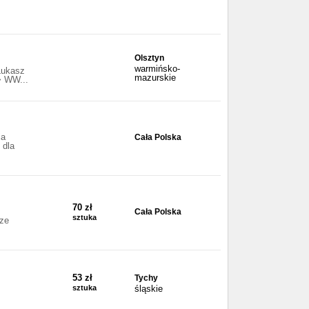
Olsztyn
warmińsko-
Łukasz
mazurskie
> WW...
ia
Cała Polska
 dla
70 zł
Cała Polska
sztuka
sze
53 zł
Tychy
sztuka
śląskie