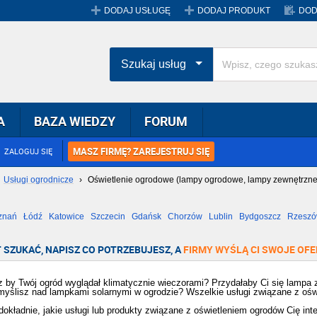
DODAJ USŁUGĘ
DODAJ PRODUKT
DOD
Szukaj usług
A
BAZA WIEDZY
FORUM
MASZ FIRMĘ? ZAREJESTRUJ SIĘ
ZALOGUJ SIĘ
Usługi ogrodnicze
›
Oświetlenie ogrodowe (lampy ogrodowe, lampy zewnętrzne
znań
Łódź
Katowice
Szczecin
Gdańsk
Chorzów
Lublin
Bydgoszcz
Rzesz
Radom
Bytom
Tychy
 SZUKAĆ, NAPISZ CO POTRZEBUJESZ, A
FIRMY WYŚLĄ CI SWOJE OFE
 by Twój ogród wyglądał klimatycznie wieczorami? Przydałaby Ci się lampa 
yślisz nad lampkami solarnymi w ogrodzie? Wszelkie usługi związane z oświ
dokładnie, jakie usługi lub produkty związane z oświetleniem ogrodów Cię inter