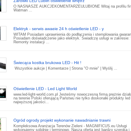
Żarówki LED Lublin oświetlenie wnętrz
O NASNASZE AUKCJEKOMENTARZEULUBIONE Witaj na profilu fi
Watman ...
Elektryk - serwis awaeie 24 h oświetlenie LED - y
WITAM Posiadam uprawnienia do podłączenia i stemplowania gwaran
Posiadam doświadczenie jako elektryk. Świadczę usługi w zakresie: 
Remonty instalacji ...
Świecąca kostka brukowa LED - Hit !
Wszystkie aukcje | Komentarze | Strona "O mnie" | Wyślij ...
Oświetlenie LED - Led Light World
www.led-light-world.com.pl Jesteśmy nowoczesną firmą prężnie dział
na terenie Polski oferującą Państwu nie tylko doskonałe produkty led
najwyższej jakości...
Ogród ogrody projekt wykonanie nawadnianie trawni
Kompleksowa Aranżacja Terenów Zieleni - MAGNIFICUS.eu Usługi
wykonujemy solidnie i terminowo. Nasza oferta jest bardzo szeroka i