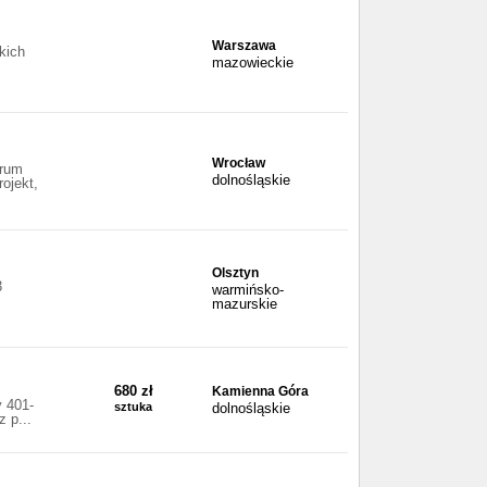
Warszawa
kich
mazowieckie
Wrocław
trum
dolnośląskie
rojekt,
Olsztyn
3
warmińsko-
mazurskie
680 zł
Kamienna Góra
 401-
sztuka
dolnośląskie
 p...