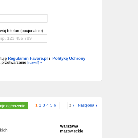
wój telefon (opcjonalnie)
tuję
Regulamin Favore.pl
i
Politykę Ochrony
 przetwarzanie
[rozwiń]
woje ogłoszenie
1
2
3
4
5
6
z
7
Następna
Warszawa
kich
mazowieckie