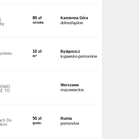
80 zł
Kamienna Góra
5
sztuka
dolnośląskie
źby
10 zł
Bydgoszcz
ysiewu.
m²
kujawsko-pomorskie
Warszawa
PYŁOWO
mazowieckie
IE TO
50 zł
Rumia
ach Do
godz.
pomorskie
akże