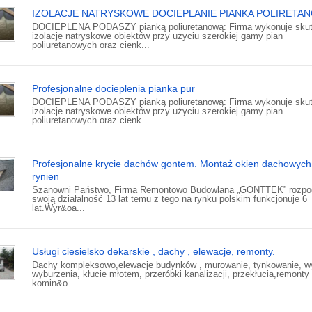
IZOLACJE NATRYSKOWE DOCIEPLANIE PIANKA POLIRETA
DOCIEPLENA PODASZY pianką poliuretanową: Firma wykonuje sku
izolacje natryskowe obiektów przy użyciu szerokiej gamy pian
poliuretanowych oraz cienk...
Profesjonalne docieplenia pianka pur
DOCIEPLENA PODASZY pianką poliuretanową: Firma wykonuje sku
izolacje natryskowe obiektów przy użyciu szerokiej gamy pian
poliuretanowych oraz cienk...
Profesjonalne krycie dachów gontem. Montaż okien dachowych 
rynien
Szanowni Państwo, Firma Remontowo Budowlana „GONTTEK” rozpo
swoją działalność 13 lat temu z tego na rynku polskim funkcjonuje 6
lat.Wyr&oa...
Usługi ciesielsko dekarskie , dachy , elewacje, remonty.
Dachy kompleksowo,elewacje budynków , murowanie, tynkowanie, wy
wyburzenia, kłucie młotem, przeróbki kanalizacji, przekłucia,remonty
komin&o...