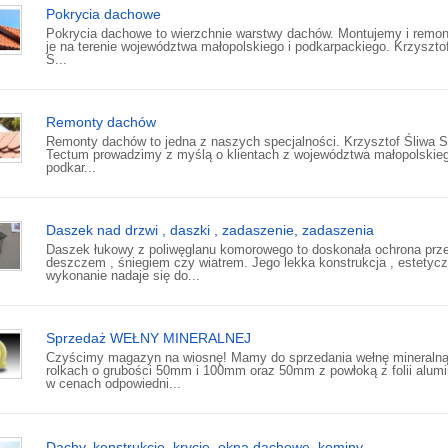
Pokrycia dachowe
Pokrycia dachowe to wierzchnie warstwy dachów. Montujemy i remo
je na terenie województwa małopolskiego i podkarpackiego. Krzyszto
S...
Remonty dachów
Remonty dachów to jedna z naszych specjalności. Krzysztof Śliwa 
Tectum prowadzimy z myślą o klientach z województwa małopolskieg
podkar...
Daszek nad drzwi , daszki , zadaszenie, zadaszenia
Daszek łukowy z poliwęglanu komorowego to doskonała ochrona prz
deszczem , śniegiem czy wiatrem. Jego lekka konstrukcja , estetyc
wykonanie nadaje się do...
Sprzedaż WEŁNY MINERALNEJ
Czyścimy magazyn na wiosnę! Mamy do sprzedania wełnę mineraln
rolkach o grubości 50mm i 100mm oraz 50mm z powłoką z folii alumi
w cenach odpowiedni...
Dachy, konstrukcje, krycie, okna dachowe, kominy