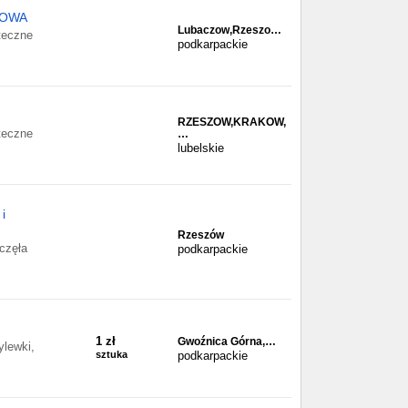
NOWA
Lubaczow,Rzeszo…
teczne
podkarpackie
RZESZOW,KRAKOW,
teczne
…
lubelskie
i
Rzeszów
częła
podkarpackie
1 zł
Gwoźnica Górna,…
lewki,
sztuka
podkarpackie