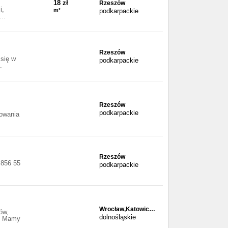
18 zł
Rzeszów
i,
m²
podkarpackie
..
Rzeszów
się w
podkarpackie
.
Rzeszów
podkarpackie
owania
Rzeszów
 856 55
podkarpackie
Wrocław,Katowic…
ów,
dolnośląskie
tp Mamy