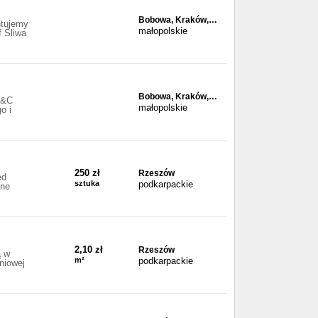
Bobowa, Kraków,…
ntujemy
małopolskie
f Śliwa
Bobowa, Kraków,…
S&C
małopolskie
o i
250 zł
Rzeszów
ed
sztuka
podkarpackie
zne
2,10 zł
Rzeszów
ą w
m²
podkarpackie
niowej