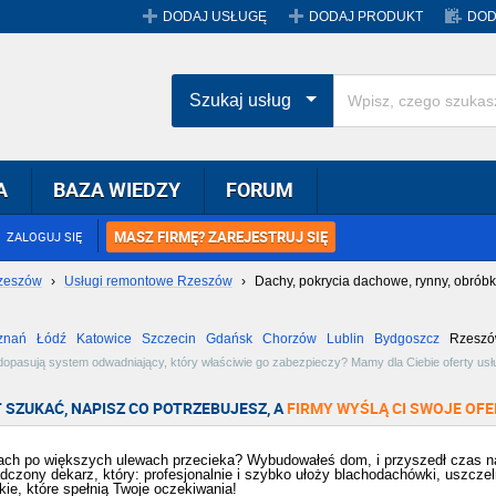
DODAJ USŁUGĘ
DODAJ PRODUKT
DOD
Szukaj usług
A
BAZA WIEDZY
FORUM
MASZ FIRMĘ? ZAREJESTRUJ SIĘ
ZALOGUJ SIĘ
Rzeszów
›
Usługi remontowe Rzeszów
›
Dachy, pokrycia dachowe, rynny, obróbk
znań
Łódź
Katowice
Szczecin
Gdańsk
Chorzów
Lublin
Bydgoszcz
Rzesz
Radom
Bytom
Tychy
opasują system odwadniający, który właściwie go zabezpieczy? Mamy dla Ciebie oferty us
charskie. Usługi dekarskie na najwyższym poziomie. Zobacz dostępne oferty w miejscowości
 SZUKAĆ, NAPISZ CO POTRZEBUJESZ, A
FIRMY WYŚLĄ CI SWOJE OFE
ach po większych ulewach przecieka? Wybudowałeś dom, i przyszedł czas na 
dczony dekarz, który: profesjonalnie i szybko ułoży blachodachówki, uszczeln
kie, które spełnią Twoje oczekiwania!