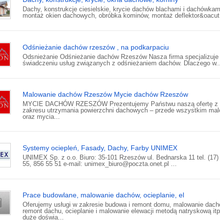
Dachy, konstrukcje ciesielskie, krycie dachów blachami i dachówkam
montaż okien dachowych, obróbka kominów, montaż deflektor&oacut.
Odśnieżanie dachów rzeszów , na podkarpaciu
Odsnieżanie Odśnieżanie dachów Rzeszów Nasza firma specjalizuje 
świadczeniu usług związanych z odśnieżaniem dachów. Dlaczego w..
Malowanie dachów Rzeszów Mycie dachów Rzeszów
MYCIE DACHÓW RZESZÓW Prezentujemy Państwu naszą ofertę z
zakresu utrzymania powierzchni dachowych – przede wszystkim mal
oraz mycia...
Systemy ociepleń, Fasady, Dachy, Farby UNIMEX
UNIMEX Sp. z o.o. Biuro: 35-101 Rzeszów ul. Bednarska 11 tel. (17)
55, 856 55 51 e-mail: unimex_biuro@poczta.onet.pl ...
Prace budowlane, malowanie dachów, ocieplanie, el
Oferujemy usługi w zakresie budowa i remont domu, malowanie dach
remont dachu, ocieplanie i malowanie elewacji metodą natryskową i
duże doświa...