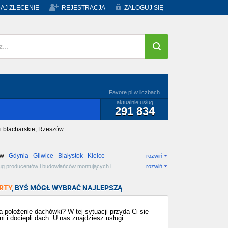
AJ ZLECENIE
REJESTRACJA
ZALOGUJ SIĘ
Favore.pl w liczbach
aktualnie usług
291 834
i blacharskie, Rzeszów
ów
Gdynia
Gliwice
Białystok
Kielce
rozwiń
ług producentów i budowlańców montujących i
rozwiń
 Rzeszów i wybierz najlepszą dla siebie!
RTY
, BYŚ MÓGŁ WYBRAĆ NAJLEPSZĄ
położenie dachówki? W tej sytuacji przyda Ci się
i i dociepli dach. U nas znajdziesz usługi