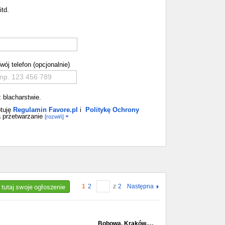
itd.
wój telefon (opcjonalnie)
 blacharstwie.
tuję
Regulamin Favore.pl
i
Politykę Ochrony
 przetwarzanie
[rozwiń]
 tutaj swoje ogłoszenie
1
2
z
2
Następna
Bobowa, Kraków,…