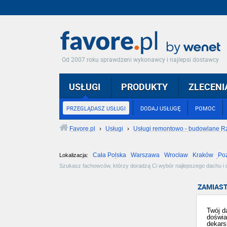
Od 2007 roku sprawdzeni wykonawcy i najlepsi dostawcy
USŁUGI
PRODUKTY
ZLECENI
PRZEGLĄDASZ USŁUGI
DODAJ USŁUGĘ
POMOC
Favore.pl
›
Usługi
›
Usługi remontowo - budowlane 
Cała Polska
Warszawa
Wrocław
Kraków
Po
Lokalizacja:
Częstochowa
Toruń
Olsztyn
Sosnowiec
Opole
Tarnów
Szukasz fachowców, którzy doradzą Ci wybór najlepszego dachu i d
reperujących dachy i rynny oraz wykonujacych wszelkie obróbki bla
ZAMIAST
Twój d
doświa
dekars