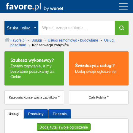
Cała Polska
wszystkie w całym kraju
Szukaj usług
Favore.pl
›
Usługi
›
Usługi remontowo - budowlane
›
Usługi
pozostałe
›
Konserwacja zabytków
Warszawa
Szukasz wykonawcy?
Wrocław
Świadczysz usługi?
Zostaw zapytanie, a my
bezpłatnie poszukamy za
Dodaj swoje ogłoszenie!
Kraków
Ciebie
Poznań
Kategoria Konserwacja zabytków
Cała Polska
Łódź
Usługi
Produkty
Zlecenia
Katowice
Dodaj tutaj swoje ogłoszenie
Szczecin