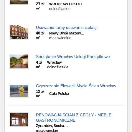
23 zł
WROCŁAW I OKOLI…
m²
dolnośląskie
Usuwanie farby usuwanie izolacji
40 zł
Nowy Dwór Mazow…
m²
mazowieckie
Sprzątanie Wrocław Usługi Porządkowe
4 zł
Wrocław
m²
dolnośląskie
Czyszczenie Elewacji Mycie Ścian Wrocław
12 zł
Cała Polska
m²
RENOWACJA ŚCIAN Z CEGŁY - MEBLE
GASTRONOMICZNE
Żyrardów, Socha…
mazowieckie