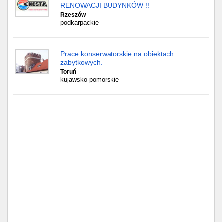
Częstochowa
RENOWACJI BUDYNKÓW !!
Rzeszów
podkarpackie
Toruń
Olsztyn
Prace konserwatorskie na obiektach
zabytkowych.
Sosnowiec
Toruń
kujawsko-pomorskie
Opole
Tarnów
Radom
Bytom
Tychy