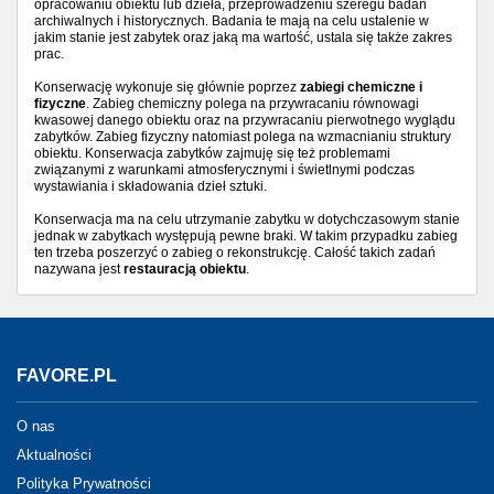
opracowaniu obiektu lub dzieła, przeprowadzeniu szeregu badań
archiwalnych i historycznych. Badania te mają na celu ustalenie w
jakim stanie jest zabytek oraz jaką ma wartość, ustala się także zakres
prac.
Konserwację wykonuje się głównie poprzez
zabiegi chemiczne i
fizyczne
. Zabieg chemiczny polega na przywracaniu równowagi
kwasowej danego obiektu oraz na przywracaniu pierwotnego wyglądu
zabytków. Zabieg fizyczny natomiast polega na wzmacnianiu struktury
obiektu. Konserwacja zabytków zajmuję się też problemami
związanymi z warunkami atmosferycznymi i świetlnymi podczas
wystawiania i składowania dzieł sztuki.
Konserwacja ma na celu utrzymanie zabytku w dotychczasowym stanie
jednak w zabytkach występują pewne braki. W takim przypadku zabieg
ten trzeba poszerzyć o zabieg o rekonstrukcję. Całość takich zadań
nazywana jest
restauracją obiektu
.
FAVORE.PL
O nas
Aktualności
Polityka Prywatności