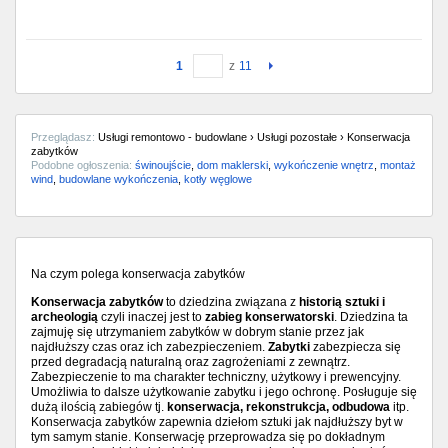
1
z
11
Przeglądasz:
Usługi remontowo - budowlane › Usługi pozostałe › Konserwacja
zabytków
Podobne ogłoszenia:
świnoujście
,
dom maklerski
,
wykończenie wnętrz
,
montaż
wind
,
budowlane wykończenia
,
kotły węglowe
Na czym polega konserwacja zabytków
Konserwacja zabytków
to dziedzina związana z
historią sztuki i
archeologią
czyli inaczej jest to
zabieg konserwatorski
. Dziedzina ta
zajmuję się utrzymaniem zabytków w dobrym stanie przez jak
najdłuższy czas oraz ich zabezpieczeniem.
Zabytki
zabezpiecza się
przed degradacją naturalną oraz zagrożeniami z zewnątrz.
Zabezpieczenie to ma charakter techniczny, użytkowy i prewencyjny.
Umożliwia to dalsze użytkowanie zabytku i jego ochronę. Posługuje się
dużą ilością zabiegów tj.
konserwacja, rekonstrukcja, odbudowa
itp.
Konserwacja zabytków zapewnia dziełom sztuki jak najdłuższy byt w
tym samym stanie. Konserwację przeprowadza się po dokładnym