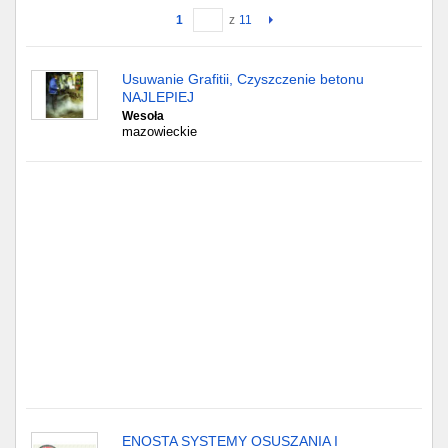
1
z
11
Gdańsk
Usuwanie Grafitii, Czyszczenie betonu
Chorzów
NAJLEPIEJ
Wesoła
Lublin
mazowieckie
Bydgoszcz
Rzeszów
Gdynia
Gliwice
Białystok
Kielce
ENOSTA SYSTEMY OSUSZANIA I