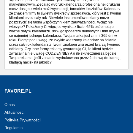
się też na prezent. Kalendarz jest świetnym narzędziem
marketingowym. Zlecając wydruk kalendarza profesjonalnej drukarni
masz dostęp z wielu możliwych opcji, formatów i kształtów. Kalendarz
ze znakiem firmy to świetny dyskretny sprzedawca, który jest z Twoimi
klientami przez cały rok. Niewiele instrumentów reklamy może
poszczycić się takim współczynnikiem zauważalności. Wciąż nie
wierzysz? Pokażemy Ci więc, co wynika z liczb. 65% osób notuje
ważne daty w kalendarzu. 99% gospodarstw domowych i firm używa
co najmniej jednego kalendarza. Twoja marka jest z nimi 365 dni w
roku. Biorąc pod uwagę, że zwykle wieszamy kalendarz na ścianie,
przez cały rok kalendarz z Twoim znakiem wisi przed twarzą Twojego
odbiorcy. Czy inne formy reklamy gwarantują Ci, że klient będzie
zwracał na nie uwagę CODZIENNIE? A o ile skuteczniejsza będzie
Twoja reklama, jeśli zostanie wydrukowana przez fachową drukarnię,
kładącą nacisk na jakość?
FAVORE.PL
O nas
Aktualności
Polityka Prywatności
Regulamin