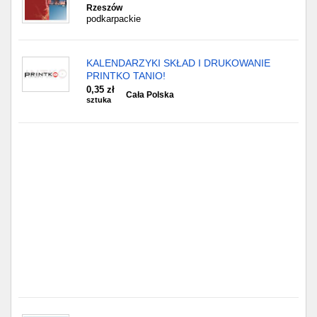
Częstochowa
Rzeszów
podkarpackie
Toruń
KALENDARZYKI SKŁAD I DRUKOWANIE
Olsztyn
PRINTKO TANIO!
0,35 zł
Cała Polska
Sosnowiec
sztuka
Opole
Tarnów
Radom
Bytom
Tychy