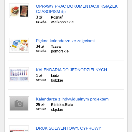
OPRAWY PRAC DOKUMENTACJI KSIĄŻEK
CZASOPISM itp.
3 zł
Poznań
sztuka
wielkopolskie
Piękne kalendarze ze zdjęciami
34 zł
Tczew
sztuka
pomorskie
KALENDARIA DO JEDNODZIELNYCH
1 zł
Łódź
sztuka
łódzkie
Kalendarze z indywidualnym projektem
25 zł
Bielsko-Biała
sztuka
śląskie
DRUK SOLWENTOWY, CYFROWY,