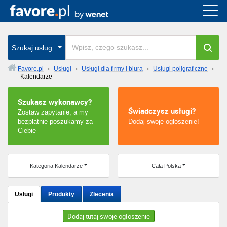
Cała Polska
wszystkie w całym kraju
Szukaj usług
Favore.pl
›
Usługi
›
Usługi dla firmy i biura
›
Usługi poligraficzne
›
Kalendarze
Warszawa
Szukasz wykonawcy?
Wrocław
Świadczysz usługi?
Zostaw zapytanie, a my
bezpłatnie poszukamy za
Dodaj swoje ogłoszenie!
Kraków
Ciebie
Poznań
Kategoria Kalendarze
Cała Polska
Łódź
Usługi
Produkty
Zlecenia
Katowice
Dodaj tutaj swoje ogłoszenie
Szczecin