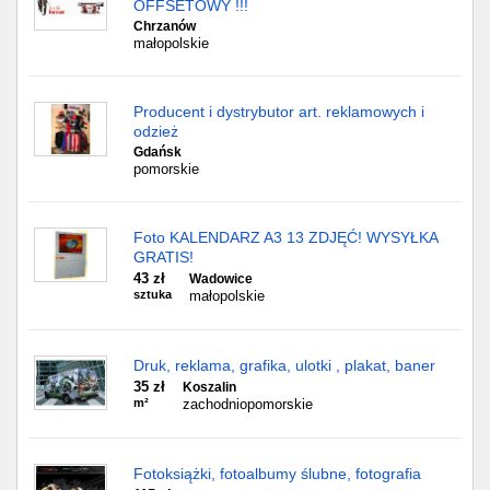
OFFSETOWY !!!
Chrzanów
małopolskie
Producent i dystrybutor art. reklamowych i
odzież
Gdańsk
pomorskie
Foto KALENDARZ A3 13 ZDJĘĆ! WYSYŁKA
GRATIS!
43 zł
Wadowice
sztuka
małopolskie
Druk, reklama, grafika, ulotki , plakat, baner
35 zł
Koszalin
m²
zachodniopomorskie
Fotoksiążki, fotoalbumy ślubne, fotografia