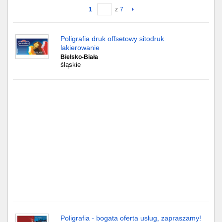
1
z
7
Gdańsk
Poligrafia druk offsetowy sitodruk
Chorzów
lakierowanie
Bielsko-Biała
Lublin
śląskie
Bydgoszcz
Rzeszów
Gdynia
Gliwice
Białystok
Kielce
Poligrafia - bogata oferta usług, zapraszamy!