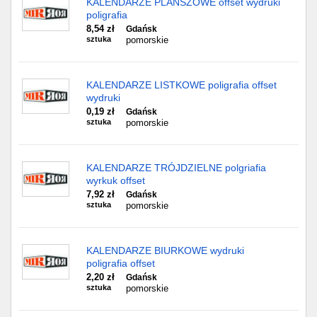
KALENDARZE PLANSZOWE offset wydruki
poligrafia
8,54 zł
Gdańsk
sztuka
pomorskie
KALENDARZE LISTKOWE poligrafia offset
wydruki
0,19 zł
Gdańsk
sztuka
pomorskie
KALENDARZE TRÓJDZIELNE polgriafia
wyrkuk offset
7,92 zł
Gdańsk
sztuka
pomorskie
KALENDARZE BIURKOWE wydruki
poligrafia offset
2,20 zł
Gdańsk
sztuka
pomorskie