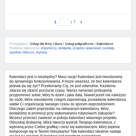
1
z
7
Przeglądasz:
Usługi dla firmy i biura › Usługi poligraficzne › Kalendarze
Podobne ogłoszenia:
importerzy
,
oklejanie
,
projekty opakowań
,
sandały
,
spodnie robocze
,
etykiety
Kalendarz jest ci niezbędny? Masz rację! Kalendarz jest nieodzowny
do sprawnego funkcjonowania. A może uważasz, że bez kalendarza
jednak da się żyć? Przekonamy Cię, że jest odwrotnie. Każdemu
zdarza się utracić poczucie czasu. Nieraz nerwowo próbujemy
przypomnieć sobie, który to dzień i jaka data. Nawet jeżeli nie należysz
do osób, które nieustannie czegoś zapominają, posiadanie kalendarza
ułatwi Ci organizację swojego czasu ze sporym wyprzedzeniem.
Dlaczego zatem poprzestać na oklepanym kalendarzu, który
dostaliśmy w promocji przy wykonywaniu rutynowych zakupów?
Możesz przecież zawiesić w pokoju kalendarz własnego projektu.
Odszukaj drukarnię, która stworzy wydruk Twojego kalendarza, z
wybraną przez Ciebie grafiką i ciesz się kalendarzem, który pięknie
komponuje się w Twoim mieszkaniu! Taki kalendarz idealnie nadaje