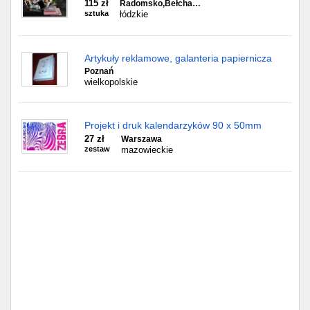
115 zł
Radomsko,Bełcha…
sztuka
łódzkie
Artykuły reklamowe, galanteria papiernicza
Poznań
wielkopolskie
Projekt i druk kalendarzyków 90 x 50mm
27 zł
Warszawa
zestaw
mazowieckie