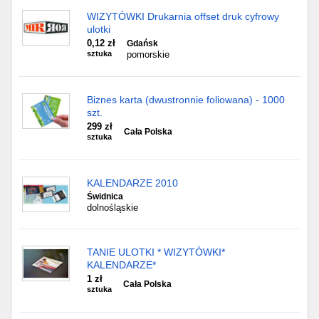
WIZYTÓWKI Drukarnia offset druk cyfrowy
ulotki
0,12 zł
Gdańsk
sztuka
pomorskie
Biznes karta (dwustronnie foliowana) - 1000
szt.
299 zł
Cała Polska
sztuka
KALENDARZE 2010
Świdnica
dolnośląskie
TANIE ULOTKI * WIZYTÓWKI*
KALENDARZE*
1 zł
Cała Polska
sztuka