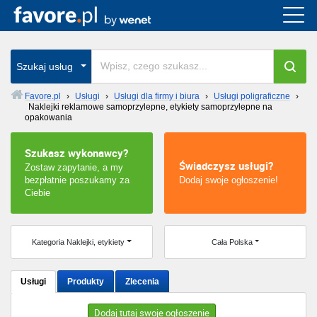
Cała Polska
wszystkie w całym kraju
Szukaj usług
Favore.pl
›
Usługi
›
Usługi dla firmy i biura
›
Usługi poligraficzne
›
Naklejki reklamowe samoprzylepne, etykiety samoprzylepne na
Warszawa
opakowania
Wrocław
Szukasz wykonawcy?
Świadczysz usługi?
Zostaw zapytanie, a my
bezpłatnie poszukamy za
Dodaj swoje ogłoszenie!
Kraków
Ciebie
Poznań
Kategoria Naklejki, etykiety
Cała Polska
Łódź
Katowice
Usługi
Produkty
Zlecenia
Szczecin
Dodaj tutaj swoje ogłoszenie