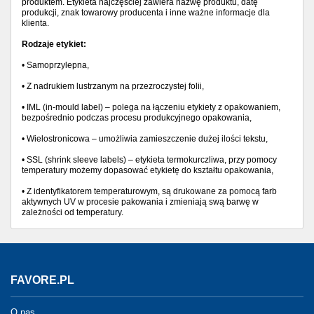
produktem. Etykieta najczęściej zawiera nazwę produktu, datę
produkcji, znak towarowy producenta i inne ważne informacje dla
klienta.
Rodzaje etykiet:
• Samoprzylepna,
• Z nadrukiem lustrzanym na przezroczystej folii,
• IML (in-mould label) – polega na łączeniu etykiety z opakowaniem,
bezpośrednio podczas procesu produkcyjnego opakowania,
• Wielostronicowa – umożliwia zamieszczenie dużej ilości tekstu,
• SSL (shrink sleeve labels) – etykieta termokurczliwa, przy pomocy
temperatury możemy dopasować etykietę do kształtu opakowania,
• Z identyfikatorem temperaturowym, są drukowane za pomocą farb
aktywnych UV w procesie pakowania i zmieniają swą barwę w
zależności od temperatury.
FAVORE.PL
O nas