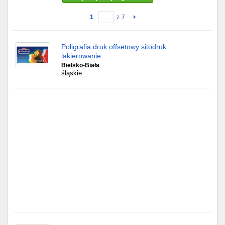
1
z
7
Gdańsk
Chorzów
Poligrafia druk offsetowy sitodruk
lakierowanie
Lublin
Bielsko-Biała
śląskie
Bydgoszcz
Rzeszów
Gdynia
Gliwice
Białystok
Kielce