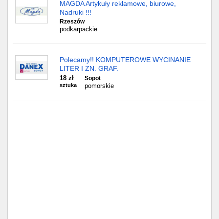
Częstochowa
MAGDA Artykuły reklamowe, biurowe,
Nadruki !!!
Rzeszów
Toruń
podkarpackie
Olsztyn
Polecamy!! KOMPUTEROWE WYCINANIE
LITER I ZN. GRAF.
Sosnowiec
18 zł
Sopot
sztuka
pomorskie
Opole
Tarnów
Radom
Bytom
Tychy