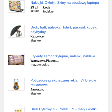
Naklejki, Oklejki, Skiny na obudowę laptopa -
29 zł
Łódź
sztuka
łódzkie
Druk, haft, nalepka, Tshirt, parasol, kubek,
daybyday
Katowice
śląskie
Etykiety samoprzylepne, nalepki, naklejki
Warszawa,Piasec…
mazowieckie
Potrzebujesz skutecznej reklamy? Breloki
reklamowe
Jaworzno
śląskie
Druk Cyfrowy D - PRINT. PL - mały i wielki