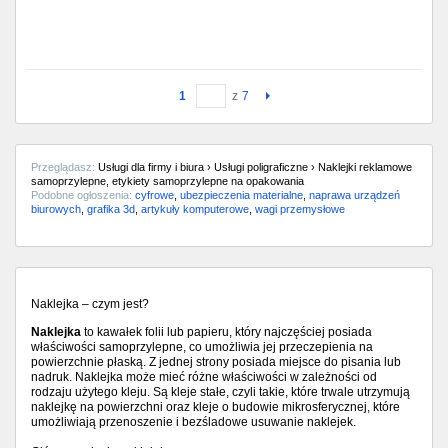
1
z
7
Przeglądasz:
Usługi dla firmy i biura › Usługi poligraficzne › Naklejki reklamowe
samoprzylepne, etykiety samoprzylepne na opakowania
Podobne ogłoszenia:
cyfrowe
,
ubezpieczenia materialne
,
naprawa urządzeń
biurowych
,
grafika 3d
,
artykuły komputerowe
,
wagi przemysłowe
Naklejka – czym jest?
Naklejka
to kawałek folii lub papieru, który najczęściej posiada
właściwości samoprzylepne, co umożliwia jej przeczepienia na
powierzchnie płaską. Z jednej strony posiada miejsce do pisania lub
nadruk. Naklejka może mieć różne właściwości w zależności od
rodzaju użytego kleju. Są kleje stałe, czyli takie, które trwale utrzymują
naklejkę na powierzchni oraz kleje o budowie mikrosferycznej, które
umożliwiają przenoszenie i bezśladowe usuwanie naklejek.