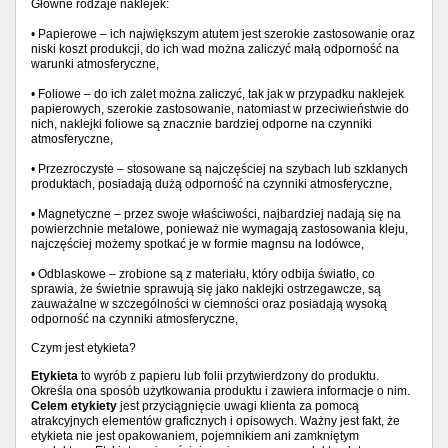
Główne rodzaje naklejek:
• Papierowe – ich największym atutem jest szerokie zastosowanie oraz
niski koszt produkcji, do ich wad można zaliczyć małą odporność na
warunki atmosferyczne,
• Foliowe – do ich zalet można zaliczyć, tak jak w przypadku naklejek
papierowych, szerokie zastosowanie, natomiast w przeciwieństwie do
nich, naklejki foliowe są znacznie bardziej odporne na czynniki
atmosferyczne,
• Przezroczyste – stosowane są najczęściej na szybach lub szklanych
produktach, posiadają dużą odporność na czynniki atmosferyczne,
• Magnetyczne – przez swoje właściwości, najbardziej nadają się na
powierzchnie metalowe, ponieważ nie wymagają zastosowania kleju,
najczęściej możemy spotkać je w formie magnsu na lodówce,
• Odblaskowe – zrobione są z materiału, który odbija światło, co
sprawia, że świetnie sprawują się jako naklejki ostrzegawcze, są
zauważalne w szczególności w ciemności oraz posiadają wysoką
odporność na czynniki atmosferyczne,
Czym jest etykieta?
Etykieta
to wyrób z papieru lub folii przytwierdzony do produktu.
Określa ona sposób użytkowania produktu i zawiera informacje o nim.
Celem etykiety
jest przyciągnięcie uwagi klienta za pomocą
atrakcyjnych elementów graficznych i opisowych. Ważny jest fakt, że
etykieta nie jest opakowaniem, pojemnikiem ani zamkniętym