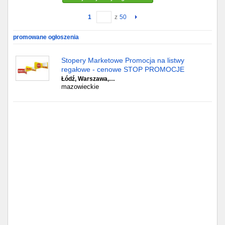
1
z
50
Gdańsk
promowane ogłoszenia
Chorzów
Stopery Marketowe Promocja na listwy
Lublin
regałowe - cenowe STOP PROMOCJE
Łódź, Warszawa,…
mazowieckie
Bydgoszcz
Rzeszów
Gdynia
Gliwice
Białystok
Kielce