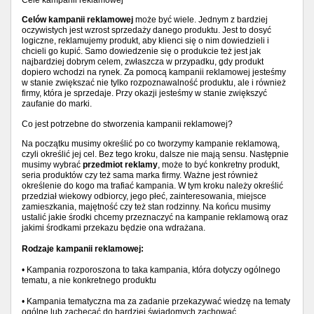
Cele kampanii reklamowej
Celów kampanii reklamowej
może być wiele. Jednym z bardziej
oczywistych jest wzrost sprzedaży danego produktu. Jest to dosyć
logiczne, reklamujemy produkt, aby klienci się o nim dowiedzieli i
chcieli go kupić. Samo dowiedzenie się o produkcie też jest jak
najbardziej dobrym celem, zwłaszcza w przypadku, gdy produkt
dopiero wchodzi na rynek. Za pomocą kampanii reklamowej jesteśmy
w stanie zwiększać nie tylko rozpoznawalność produktu, ale i również
firmy, która je sprzedaje. Przy okazji jesteśmy w stanie zwiększyć
zaufanie do marki.
Co jest potrzebne do stworzenia kampanii reklamowej?
Na początku musimy określić po co tworzymy kampanie reklamową,
czyli określić jej cel. Bez tego kroku, dalsze nie mają sensu. Następnie
musimy wybrać
przedmiot reklamy
, może to być konkretny produkt,
seria produktów czy też sama marka firmy. Ważne jest również
określenie do kogo ma trafiać kampania. W tym kroku należy określić
przedział wiekowy odbiorcy, jego płeć, zainteresowania, miejsce
zamieszkania, majętność czy też stan rodzinny. Na końcu musimy
ustalić jakie środki chcemy przeznaczyć na kampanie reklamową oraz
jakimi środkami przekazu będzie ona wdrażana.
Rodzaje kampanii reklamowej:
• Kampania rozporoszona to taka kampania, która dotyczy ogólnego
tematu, a nie konkretnego produktu
• Kampania tematyczna ma za zadanie przekazywać wiedzę na tematy
ogólne lub zachęcać do bardziej świadomych zachować