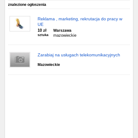
Częstochowa
znalezione ogłoszenia
Toruń
Reklama , marketing, rekrutacja do pracy w
UE
Olsztyn
10 zł
Warszawa
sztuka
mazowieckie
Sosnowiec
Zarabiaj na usługach telekomunikacyjnych
Opole
Mazowieckie
Tarnów
Radom
Bytom
Tychy