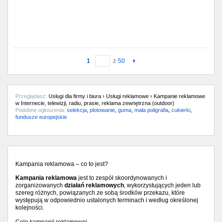
1
z
50
Przeglądasz:
Usługi dla firmy i biura › Usługi reklamowe › Kampanie reklamowe
w Internecie, telewizji, radiu, prasie, reklama zewnętrzna (outdoor)
Podobne ogłoszenia:
selekcja
,
plotowanie
,
guma
,
mała poligrafia
,
cukierki
,
fundusze europejskie
Kampania reklamowa – co to jest?
Kampania reklamowa
jest to zespół skoordynowanych i
zorganizowanych
działań reklamowych
, wykorzystujących jeden lub
szereg różnych, powiązanych ze sobą środków przekazu, które
występują w odpowiednio ustalonych terminach i według określonej
kolejności.