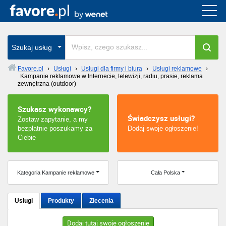
Cała Polska
wszystkie w całym kraju
Szukaj usług
Favore.pl
›
Usługi
›
Usługi dla firmy i biura
›
Usługi reklamowe
›
Kampanie reklamowe w Internecie, telewizji, radiu, prasie, reklama
Warszawa
zewnętrzna (outdoor)
Wrocław
Szukasz wykonawcy?
Świadczysz usługi?
Zostaw zapytanie, a my
bezpłatnie poszukamy za
Dodaj swoje ogłoszenie!
Kraków
Ciebie
Poznań
Kategoria Kampanie reklamowe
Cała Polska
Łódź
Katowice
Usługi
Produkty
Zlecenia
Szczecin
Dodaj tutaj swoje ogłoszenie