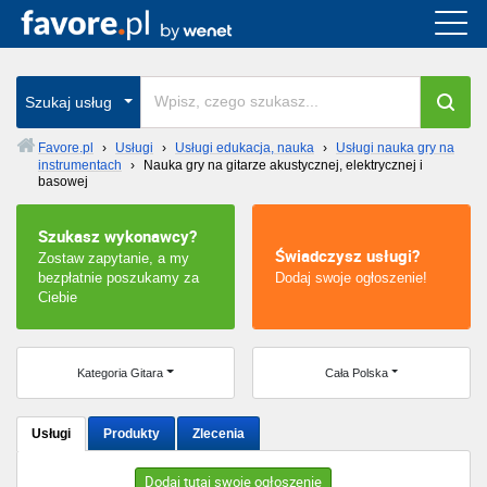
Cała Polska
wszystkie w całym kraju
Szukaj usług
Favore.pl
›
Usługi
›
Usługi edukacja, nauka
›
Usługi nauka gry na
instrumentach
›
Nauka gry na gitarze akustycznej, elektrycznej i
Warszawa
basowej
Wrocław
Szukasz wykonawcy?
Świadczysz usługi?
Zostaw zapytanie, a my
Kraków
bezpłatnie poszukamy za
Dodaj swoje ogłoszenie!
Ciebie
Poznań
Kategoria Gitara
Cała Polska
Łódź
Katowice
Usługi
Produkty
Zlecenia
Szczecin
Dodaj tutaj swoje ogłoszenie