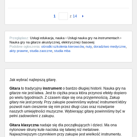
1
z
14
Przeglądasz:
Usługi edukacja, nauka › Usługi nauka gry na instrumentach ›
Nauka gry na gitarze akustycznej, elektrycznej i basowej
Podobne ogłoszenia:
ośrodki szkolenia kierowców
,
nuty
,
doradztwo medyczne
,
akty prawne
,
studia zaoczne
,
studia mba
Jak wybrać najlepszą gitarę.
Gitara
to tradycyjny
instrument
o bardzo długiej historii. Nauka gry na
gitarze nie jest łatwa. Jest to ciężka praca która przynosi efekty dopiero
po wielu tygodniach. Z czasem staje się ona przyjemnością. Zakup
gitary nie jest prosty. Przy zakupie powinniśmy wybrać instrument który
pozwoli nam cieszenie się nim przez długi czas oraz rozwijanie
naszych umiejętności muzyczne. Wybierając gitarę powinniśmy być w
pełni zadowoleni z zakupu.
Gitara klasyczna
nadaje się dla początkujących i dzieci. Ma ona
nylonowe struny kute naciska się łatwiej niż metalowe.
Najważniejszym czynnikiem przy zakupie jest wielkość instrumentu.