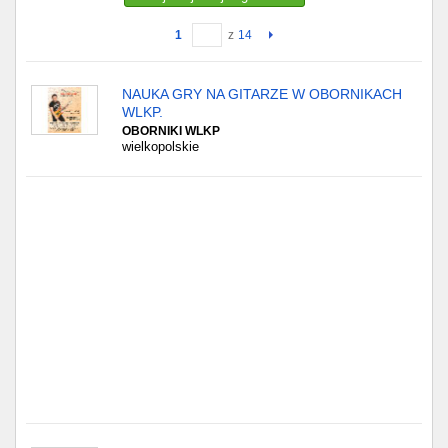
1
z
14
Gdańsk
Chorzów
NAUKA GRY NA GITARZE W OBORNIKACH
WLKP.
Lublin
OBORNIKI WLKP
wielkopolskie
Bydgoszcz
Rzeszów
Gdynia
Gliwice
Białystok
Kielce