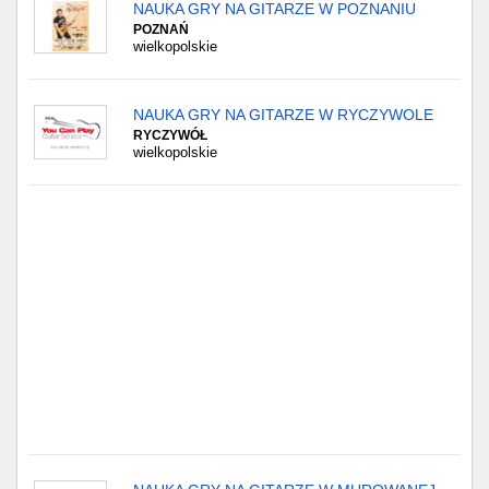
Częstochowa
NAUKA GRY NA GITARZE W POZNANIU
POZNAŃ
wielkopolskie
Toruń
Olsztyn
NAUKA GRY NA GITARZE W RYCZYWOLE
RYCZYWÓŁ
wielkopolskie
Sosnowiec
Opole
Tarnów
Radom
Bytom
Tychy