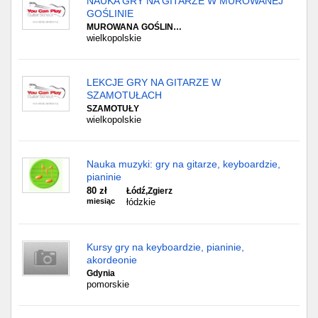
NAUKA GRY NA GITARZE W MUROWANEJ
GOŚLINIE
MUROWANA GOŚLIN…
wielkopolskie
LEKCJE GRY NA GITARZE W
SZAMOTUŁACH
SZAMOTUŁY
wielkopolskie
Nauka muzyki: gry na gitarze, keyboardzie,
pianinie
80 zł
Łódź,Zgierz
miesiąc
łódzkie
Kursy gry na keyboardzie, pianinie,
akordeonie
Gdynia
pomorskie