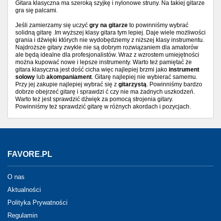
Gitara klasyczna ma szeroką szyjkę i nylonowe struny. Na takiej gitarze
gra się palcami.
Jeśli zamierzamy się uczyć
gry na gitarze
to powinniśmy wybrać
solidną gitarę .Im wyższej klasy gitara tym lepiej. Daje wiele możliwości
grania i dźwięki których nie wydobędziemy z niższej klasy instrumentu.
Najdroższe gitary zwykle nie są dobrym rozwiązaniem dla amatorów
ale będą idealne dla profesjonalistów. Wraz z wzrostem umiejętności
można kupować nowe i lepsze instrumenty. Warto też pamiętać że
gitara klasyczna jest dość cicha więc najlepiej brzmi jako
instrument
solowy
lub
akompaniament
. Gitarę najlepiej nie wybierać samemu.
Przy jej zakupie najlepiej wybrać się z
gitarzystą
. Powinniśmy bardzo
dobrze obejrzeć gitarę i sprawdzi ć czy nie ma żadnych uszkodzeń.
Warto też jest sprawdzić dźwięk za pomocą strojenia gitary.
Powinniśmy też sprawdzić gitarę w różnych akordach i pozycjach.
FAVORE.PL
O nas
Aktualności
Polityka Prywatności
Regulamin