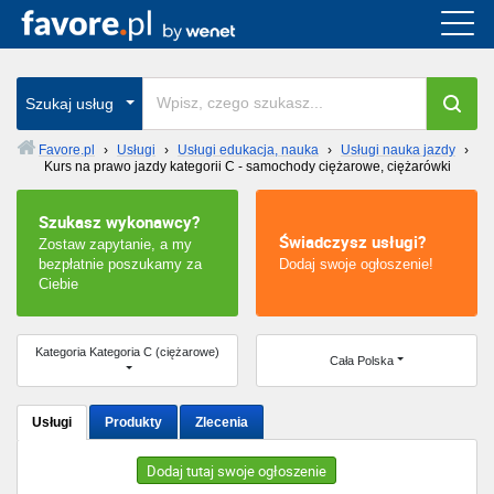
Cała Polska
wszystkie w całym kraju
Szukaj usług
Favore.pl
›
Usługi
›
Usługi edukacja, nauka
›
Usługi nauka jazdy
›
Kurs na prawo jazdy kategorii C - samochody ciężarowe, ciężarówki
Warszawa
Szukasz wykonawcy?
Wrocław
Świadczysz usługi?
Zostaw zapytanie, a my
bezpłatnie poszukamy za
Dodaj swoje ogłoszenie!
Kraków
Ciebie
Poznań
Kategoria Kategoria C (ciężarowe)
Cała Polska
Łódź
Usługi
Produkty
Zlecenia
Katowice
Dodaj tutaj swoje ogłoszenie
Szczecin