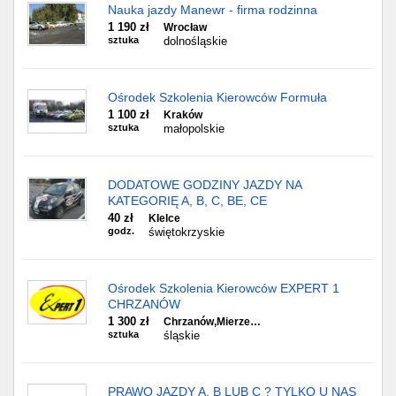
Nauka jazdy Manewr - firma rodzinna
1 190 zł
Wrocław
sztuka
dolnośląskie
Ośrodek Szkolenia Kierowców Formuła
1 100 zł
Kraków
sztuka
małopolskie
DODATOWE GODZINY JAZDY NA
KATEGORIĘ A, B, C, BE, CE
40 zł
KIelce
godz.
świętokrzyskie
Ośrodek Szkolenia Kierowców EXPERT 1
CHRZANÓW
1 300 zł
Chrzanów,Mierze…
sztuka
śląskie
PRAWO JAZDY A, B LUB C ? TYLKO U NAS