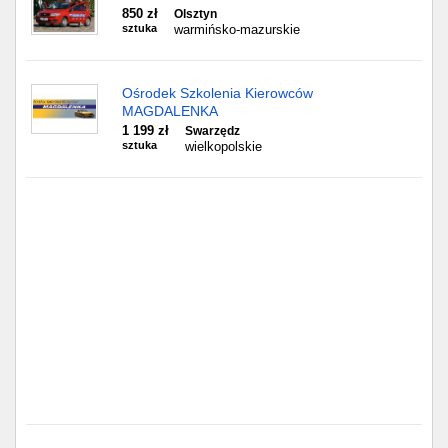
Częstochowa
850 zł
Olsztyn
sztuka
warmińsko-mazurskie
Toruń
Ośrodek Szkolenia Kierowców
Olsztyn
MAGDALENKA
1 199 zł
Swarzędz
Sosnowiec
sztuka
wielkopolskie
Opole
Tarnów
Radom
Bytom
Tychy