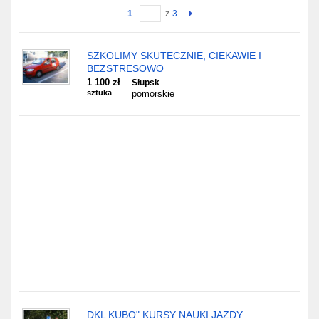
1
z
3
Gdańsk
SZKOLIMY SKUTECZNIE, CIEKAWIE I
Chorzów
BEZSTRESOWO
1 100 zł
Słupsk
Lublin
sztuka
pomorskie
Bydgoszcz
Rzeszów
Gdynia
Gliwice
Białystok
Kielce
DKL KUBO" KURSY NAUKI JAZDY