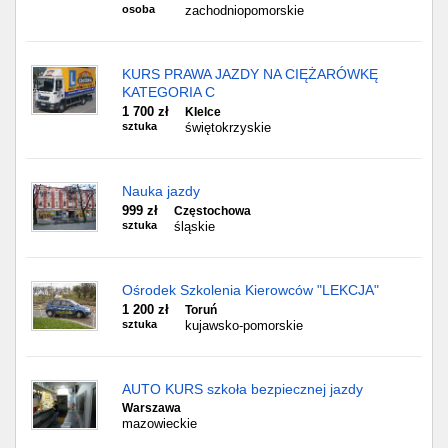
osoba
zachodniopomorskie
KURS PRAWA JAZDY NA CIĘŻARÓWKĘ
KATEGORIA C
1 700 zł
KIelce
sztuka
świętokrzyskie
Nauka jazdy
999 zł
Częstochowa
sztuka
śląskie
Ośrodek Szkolenia Kierowców "LEKCJA"
1 200 zł
Toruń
sztuka
kujawsko-pomorskie
AUTO KURS szkoła bezpiecznej jazdy
Warszawa
mazowieckie