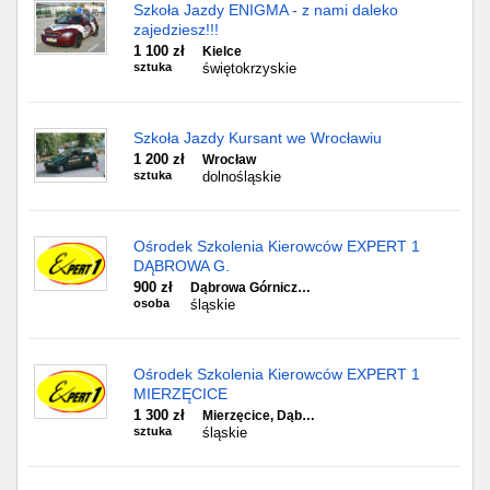
Szkoła Jazdy ENIGMA - z nami daleko
zajedziesz!!!
1 100 zł
Kielce
sztuka
świętokrzyskie
Szkoła Jazdy Kursant we Wrocławiu
1 200 zł
Wrocław
sztuka
dolnośląskie
Ośrodek Szkolenia Kierowców EXPERT 1
DĄBROWA G.
900 zł
Dąbrowa Górnicz…
osoba
śląskie
Ośrodek Szkolenia Kierowców EXPERT 1
MIERZĘCICE
1 300 zł
Mierzęcice, Dąb…
sztuka
śląskie