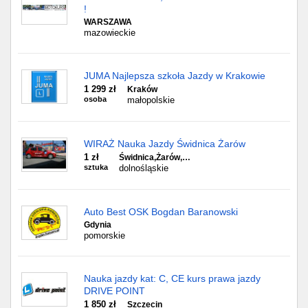
!
WARSZAWA
mazowieckie
JUMA Najlepsza szkoła Jazdy w Krakowie
1 299 zł
Kraków
osoba
małopolskie
WIRAŻ Nauka Jazdy Świdnica Żarów
1 zł
Świdnica,Żarów,…
sztuka
dolnośląskie
Auto Best OSK Bogdan Baranowski
Gdynia
pomorskie
Nauka jazdy kat: C, CE kurs prawa jazdy
DRIVE POINT
1 850 zł
Szczecin