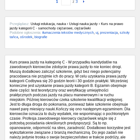
1
z
3
Przeglądasz:
Usługi edukacja, nauka › Usługi nauka jazdy › Kurs na prawo
jazdy kategorii C - samochody ciężarowe, ciężarówki
Podobne ogłoszenia:
tłumaczenia tekstów medycznych
,
uj
,
prezentacja
,
szkoły
tańca
,
ośrodek
,
biografie
Kurs prawa jazdy na kategorię C - W przypadku kandydatów na
zawodowych kierowców zdobycie prawa jazdy to nie koniec drogi.
Muszą dodatkowo zaliczyć szkolenie, gdyż bez niego potencjalny
pracodawca nie przyjmie ich do pracy. W celu uzyskania prawa jazdy
kategorii Codbywa się 20 godzin teorii i 30 godzin praktyki. Wcześniej
konieczne jest uzyskanie prawa jazdy kategorii B. Egzamin obejmuje
dwie części: test teoretyczny oraz weryfikację umiejętności
praktycznych podczas jazdy na placu manewrowym i w ruchu
miejskim. Później kierowców czeka szkolenie kwalifikacji wstępnej.
Jest to długa droga do pokonania, ponieważ takie szkolenie obejmuje
nawet parę miesięcy nauki.Kończy się ono następnym egzaminem. Dla
kierowców oznacza to duży wydatek, nie wspominając o pochłoniętym
czasie. Profesja zawodowego kierowcy ciężarówek wiąże się z
potrzebą posiadania określonych predyspozycji. Są to np.
opanowanie, odporność na stres, zaradność. Dodatkowo korzystne jest
wykształcenie związane z branżą mechaniczną. Do jego zadań nie
należy jedynie troska o swoje bezpieczeństwo w trakcie podróży, ale