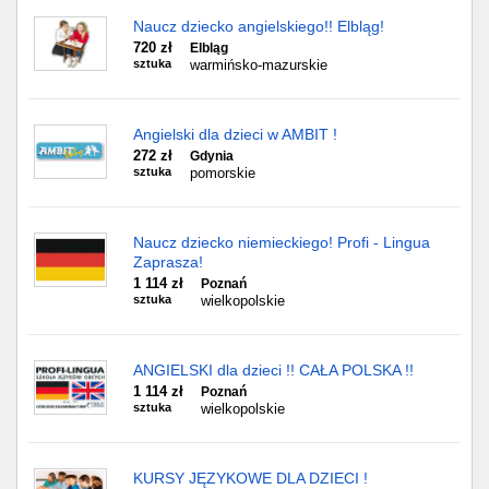
Naucz dziecko angielskiego!! Elbląg!
720 zł
Elbląg
sztuka
warmińsko-mazurskie
Angielski dla dzieci w AMBIT !
272 zł
Gdynia
sztuka
pomorskie
Naucz dziecko niemieckiego! Profi - Lingua
Zaprasza!
1 114 zł
Poznań
sztuka
wielkopolskie
ANGIELSKI dla dzieci !! CAŁA POLSKA !!
1 114 zł
Poznań
sztuka
wielkopolskie
KURSY JĘZYKOWE DLA DZIECI !