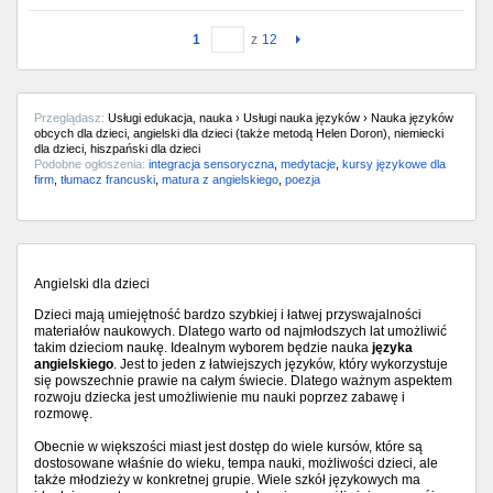
1
z
12
Przeglądasz:
Usługi edukacja, nauka › Usługi nauka języków › Nauka języków
obcych dla dzieci, angielski dla dzieci (także metodą Helen Doron), niemiecki
dla dzieci, hiszpański dla dzieci
Podobne ogłoszenia:
integracja sensoryczna
,
medytacje
,
kursy językowe dla
firm
,
tłumacz francuski
,
matura z angielskiego
,
poezja
Angielski dla dzieci
Dzieci mają umiejętność bardzo szybkiej i łatwej przyswajalności
materiałów naukowych. Dlatego warto od najmłodszych lat umożliwić
takim dzieciom naukę. Idealnym wyborem będzie nauka
języka
angielskiego
. Jest to jeden z łatwiejszych języków, który wykorzystuje
się powszechnie prawie na całym świecie. Dlatego ważnym aspektem
rozwoju dziecka jest umożliwienie mu nauki poprzez zabawę i
rozmowę.
Obecnie w większości miast jest dostęp do wiele kursów, które są
dostosowane właśnie do wieku, tempa nauki, możliwości dzieci, ale
także młodzieży w konkretnej grupie. Wiele szkół językowych ma