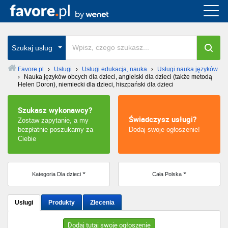
Cała Polska
wszystkie w całym kraju
Szukaj usług
Favore.pl
›
Usługi
›
Usługi edukacja, nauka
›
Usługi nauka języków
›
Nauka języków obcych dla dzieci, angielski dla dzieci (także metodą
Warszawa
Helen Doron), niemiecki dla dzieci, hiszpański dla dzieci
Wrocław
Szukasz wykonawcy?
Świadczysz usługi?
Zostaw zapytanie, a my
bezpłatnie poszukamy za
Dodaj swoje ogłoszenie!
Kraków
Ciebie
Poznań
Kategoria Dla dzieci
Cała Polska
Łódź
Katowice
Usługi
Produkty
Zlecenia
Szczecin
Dodaj tutaj swoje ogłoszenie