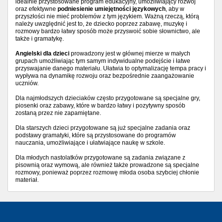
idealnie przystosowane program edukacyjny, umożliwiający rozwój
oraz efektywne
podniesienie umiejętności językowych
, aby w
przyszłości nie mieć problemów z tym językiem. Ważną rzeczą, którą
należy uwzględnić jest to, że dziecko poprzez zabawę, muzykę i
rozmowy bardzo łatwy sposób może przyswoić sobie słownictwo, ale
także i gramatykę.
Angielski dla dzieci
prowadzony jest w głównej mierze w małych
grupach umożliwiając tym samym indywidualne podejście i łatwe
przyswajanie danego materiału. Ułatwia to optymalizację tempa pracy i
wypływa na dynamikę rozwoju oraz bezpośrednie zaangażowanie
uczniów.
Dla najmłodszych dzieciaków często przygotowane są specjalne gry,
piosenki oraz zabawy, które w bardzo łatwy i pozytywny sposób
zostaną przez nie zapamiętane.
Dla starszych dzieci przygotowane są już specjalne zadania oraz
podstawy gramatyki, które są przystosowane do programów
nauczania, umożliwiające i ułatwiające naukę w szkole.
Dla młodych nastolatków przygotowane są zadania związane z
pisownią oraz wymową, ale również także prowadzone są specjalne
rozmowy, ponieważ poprzez rozmowę młoda osoba szybciej chłonie
materiał.