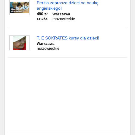
Częstochowa
Peritia zaprasza dzieci na naukę
angielskiego!
486 zł
Warszawa
Toruń
sztuka
mazowieckie
Olsztyn
T. E SOKRATES kursy dla dzieci!
Sosnowiec
Warszawa
mazowieckie
Opole
Tarnów
Radom
Bytom
Tychy