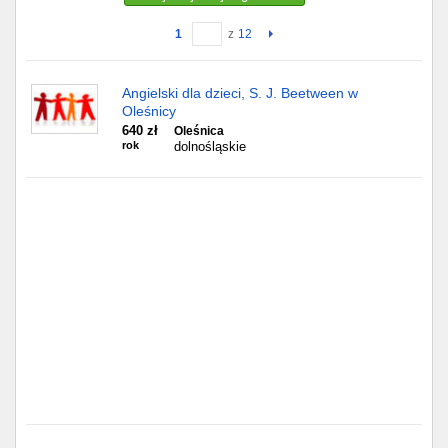
1
z
12
Gdańsk
Chorzów
Angielski dla dzieci, S. J. Beetween w
Oleśnicy
Lublin
640 zł
Oleśnica
rok
dolnośląskie
Bydgoszcz
Rzeszów
Gdynia
Gliwice
Białystok
Kielce