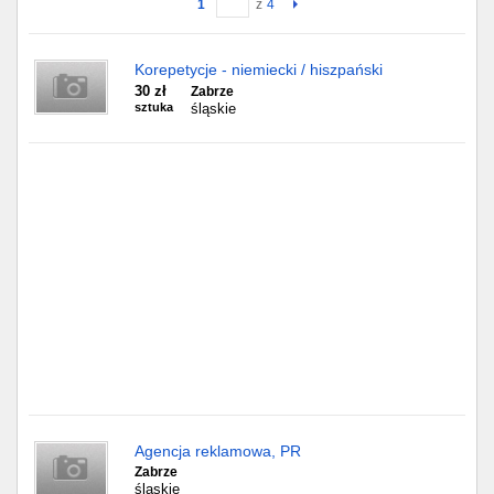
1
z
4
Gdańsk
Korepetycje - niemiecki / hiszpański
30 zł
Chorzów
Zabrze
sztuka
śląskie
Lublin
Bydgoszcz
Rzeszów
Gdynia
Gliwice
Białystok
Kielce
Agencja reklamowa, PR
Zabrze
śląskie