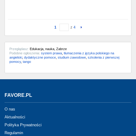
1
z
4
Przeglądasz:
Edukacja, nauka, Zabrze
Podobne ogłoszenia:
system prawa
,
tłumaczenia z języka polskiego na
angielski
,
dydaktyczne pomoce
,
studium zawodowe
,
szkolenia z pierwszej
pomocy
,
tango
FAVORE.PL
O nas
Aktualności
Polityka Prywatności
Regulamin