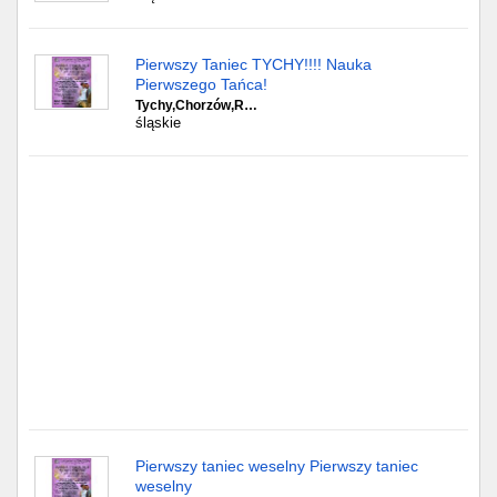
Częstochowa
Toruń
Pierwszy Taniec TYCHY!!!! Nauka
Pierwszego Tańca!
Olsztyn
Tychy,Chorzów,R…
śląskie
Sosnowiec
Opole
Tarnów
Radom
Bytom
Tychy
Pierwszy taniec weselny Pierwszy taniec
weselny