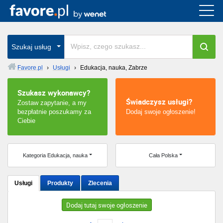
Cała Polska
wszystkie w całym kraju
Szukaj usług
Favore.pl
›
Usługi
›
Edukacja, nauka, Zabrze
Warszawa
Szukasz wykonawcy?
Świadczysz usługi?
Zostaw zapytanie, a my
Wrocław
bezpłatnie poszukamy za
Dodaj swoje ogłoszenie!
Ciebie
Kraków
Poznań
Kategoria Edukacja, nauka
Cała Polska
Łódź
Usługi
Produkty
Zlecenia
Katowice
Dodaj tutaj swoje ogłoszenie
Szczecin