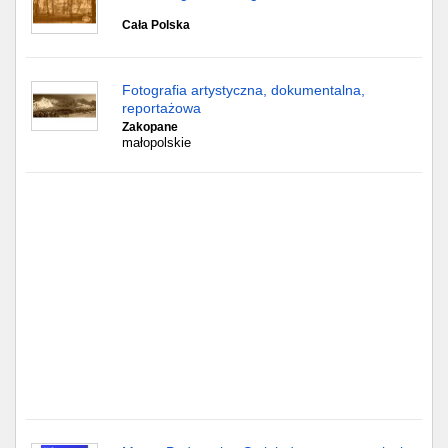
Częstochowa
Cała Polska
Toruń
Fotografia artystyczna, dokumentalna,
Olsztyn
reportażowa
Zakopane
Sosnowiec
małopolskie
Opole
Tarnów
Radom
Bytom
Tychy