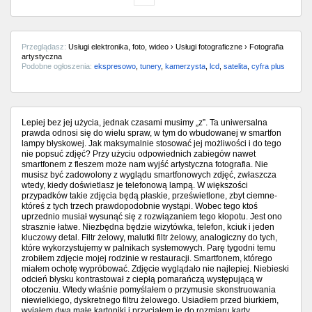
Przeglądasz:
Usługi elektronika, foto, wideo › Usługi fotograficzne › Fotografia
artystyczna
Podobne ogłoszenia:
ekspresowo
,
tunery
,
kamerzysta
,
lcd
,
satelita
,
cyfra plus
Lepiej bez jej użycia, jednak czasami musimy „z”. Ta uniwersalna
prawda odnosi się do wielu spraw, w tym do wbudowanej w smartfon
lampy błyskowej. Jak maksymalnie stosować jej możliwości i do tego
nie popsuć zdjęć? Przy użyciu odpowiednich zabiegów nawet
smartfonem z fleszem może nam wyjść artystyczna fotografia. Nie
musisz być zadowolony z wyglądu smartfonowych zdjęć, zwłaszcza
wtedy, kiedy doświetlasz je telefonową lampą. W większości
przypadków takie zdjęcia będą płaskie, prześwietlone, zbyt ciemne-
któreś z tych trzech prawdopodobnie wystąpi. Wobec tego ktoś
uprzednio musiał wysunąć się z rozwiązaniem tego kłopotu. Jest ono
strasznie łatwe. Niezbędna będzie wizytówka, telefon, kciuk i jeden
kluczowy detal. Filtr żelowy, malutki filtr żelowy, analogiczny do tych,
które wykorzystujemy w palnikach systemowych. Parę tygodni temu
zrobiłem zdjęcie mojej rodzinie w restauracji. Smartfonem, którego
miałem ochotę wypróbować. Zdjęcie wyglądało nie najlepiej. Niebieski
odcień błysku kontrastował z ciepłą pomarańczą występującą w
otoczeniu. Wtedy właśnie pomyślałem o przymusie skonstruowania
niewielkiego, dyskretnego filtru żelowego. Usiadłem przed biurkiem,
wyjąłem dwa małe kartoniki i przyciąłem je do rozmiaru karty