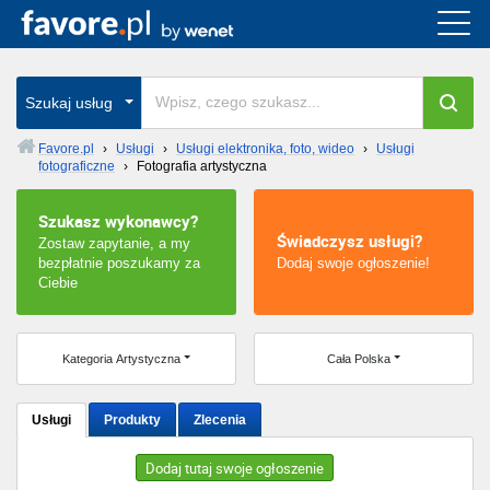
Cała Polska
wszystkie w całym kraju
Szukaj usług
Favore.pl
›
Usługi
›
Usługi elektronika, foto, wideo
›
Usługi
fotograficzne
›
Fotografia artystyczna
Warszawa
Szukasz wykonawcy?
Wrocław
Świadczysz usługi?
Zostaw zapytanie, a my
bezpłatnie poszukamy za
Dodaj swoje ogłoszenie!
Kraków
Ciebie
Poznań
Kategoria Artystyczna
Cała Polska
Łódź
Usługi
Produkty
Zlecenia
Katowice
Dodaj tutaj swoje ogłoszenie
Szczecin