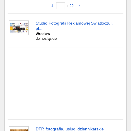
1
z
22
Gdańsk
Studio Fotografii Reklamowej Światłoczuli.
Chorzów
pl....
Wrocław
Lublin
dolnośląskie
Bydgoszcz
Rzeszów
Gdynia
Gliwice
Białystok
Kielce
DTP, fotografia, usługi dziennikarskie