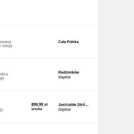
rowana
Cała Polska
e swoją
Radzionków
edica
śląskie
ego
899,99 zł
Jastrzębie Zdró…
sztuka
śląskie
 O