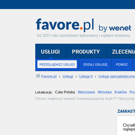
Od 2007 roku sprawdzeni wykonawcy i najlepsi dostawcy
USŁUGI
PRODUKTY
ZLECENI
PRZEGLĄDASZ USŁUGI
DODAJ USŁUGĘ
POMOC
Favore.pl
›
Usługi
›
Usługi it
›
Usługi specjalistyczne
Cała Polska
Warszawa
Wrocław
Kraków
Po
Lokalizacja:
Częstochowa
Toruń
Olsztyn
Sosnowiec
Opole
Tarnów
Chcesz zwiększyć wartość kreowaną poprzez dział IT? Skorzystaj z
promocji projektów IT. Zobacz dostępne oferty i wybierz najlepszą dl
ZAMIAST
Chciał
najlep