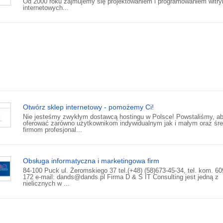
Od 2000 roku zajmujemy się projektowaniem i programowaniem witry
internetowych...
Otwórz sklep internetowy - pomożemy Ci!
Nie jesteśmy zwykłym dostawcą hostingu w Polsce! Powstaliśmy, a
oferować zarówno użytkownikom indywidualnym jak i małym oraz śr
firmom profesjonal...
Obsługa informatyczna i marketingowa firm
84-100 Puck ul. Żeromskiego 37 tel.(+48) (58)673-45-34, tel. kom. 6
172 e-mail: dands@dands.pl Firma D & S IT Consulting jest jedną z
nielicznych w ...