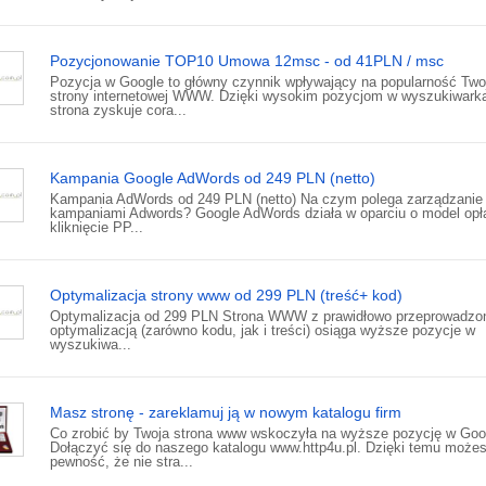
Pozycjonowanie TOP10 Umowa 12msc - od 41PLN / msc
Pozycja w Google to główny czynnik wpływający na popularność Two
strony internetowej WWW. Dzięki wysokim pozycjom w wyszukiwark
strona zyskuje cora...
Kampania Google AdWords od 249 PLN (netto)
Kampania AdWords od 249 PLN (netto) Na czym polega zarządzanie
kampaniami Adwords? Google AdWords działa w oparciu o model opł
kliknięcie PP...
Optymalizacja strony www od 299 PLN (treść+ kod)
Optymalizacja od 299 PLN Strona WWW z prawidłowo przeprowadzo
optymalizacją (zarówno kodu, jak i treści) osiąga wyższe pozycje w
wyszukiwa...
Masz stronę - zareklamuj ją w nowym katalogu firm
Co zrobić by Twoja strona www wskoczyła na wyższe pozycję w Goo
Dołączyć się do naszego katalogu www.http4u.pl. Dzięki temu może
pewność, że nie stra...