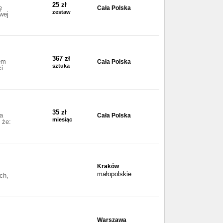
25 zł
ę
Cała Polska
zestaw
wej
367 zł
em
Cała Polska
sztuka
ci
35 zł
a
Cała Polska
miesiąc
 że:
Kraków
małopolskie
ch,
Warszawa