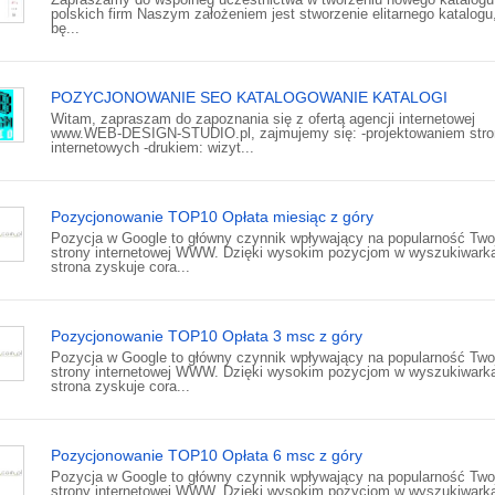
polskich firm Naszym założeniem jest stworzenie elitarnego katalogu,
bę...
POZYCJONOWANIE SEO KATALOGOWANIE KATALOGI
Witam, zapraszam do zapoznania się z ofertą agencji internetowej
www.WEB-DESIGN-STUDIO.pl, zajmujemy się: -projektowaniem stro
internetowych -drukiem: wizyt...
Pozycjonowanie TOP10 Opłata miesiąc z góry
Pozycja w Google to główny czynnik wpływający na popularność Two
strony internetowej WWW. Dzięki wysokim pozycjom w wyszukiwark
strona zyskuje cora...
Pozycjonowanie TOP10 Opłata 3 msc z góry
Pozycja w Google to główny czynnik wpływający na popularność Two
strony internetowej WWW. Dzięki wysokim pozycjom w wyszukiwark
strona zyskuje cora...
Pozycjonowanie TOP10 Opłata 6 msc z góry
Pozycja w Google to główny czynnik wpływający na popularność Two
strony internetowej WWW. Dzięki wysokim pozycjom w wyszukiwark