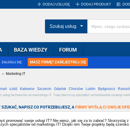
DODAJ USŁUGĘ
DODAJ PRODUKT
DOD
Szukaj usług
A
BAZA WIEDZY
FORUM
MASZ FIRMĘ? ZAREJESTRUJ SIĘ
ZALOGUJ SIĘ
›
Marketing IT
znań
Łódź
Katowice
Szczecin
Gdańsk
Chorzów
Lublin
Bydgoszcz
Rzesz
Radom
Bytom
Tychy
 usług fachowców od marketingu IT. Tutaj obecni są specjaliści od budowania strategii m
a siebie!
 SZUKAĆ, NAPISZ CO POTRZEBUJESZ, A
FIRMY WYŚLĄ CI SWOJE OFE
byś promować swoje usługi IT? Nie wiesz, jak się za to zabrać? Skorzystaj 
szych specjalistów od marketingu IT! Dzięki nim Twoje projekty będą szeroko