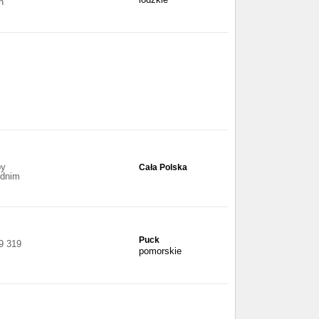
n
by
Cała Polska
ednim
Puck
09 319
pomorskie