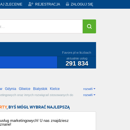
AJ ZLECENIE
REJESTRACJA
ZALOGUJ SIĘ
Favore.pl w liczbach
aktualnie usług
291 834
ów
Gdynia
Gliwice
Białystok
Kielce
rozwiń
arketingowych oraz innych rozwiązań stosowanych do
rozwiń
RTY
, BYŚ MÓGŁ WYBRAĆ NAJLEPSZĄ
z usług marketingowych! U nas znajdziesz
 znane!