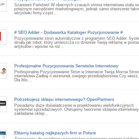
Szanowni Państwo! W obecnych czasach strona internetowa stała si
potężnym narzędziem marketingowym, jednak samo stworzenie tako
wizytówki firmy częst...
# SEO Adder - Dodawarka Kataloger Pozycjonowanie #
Pozycjonowanie stron automatyczne z programem SEO Adder. Syst
działa jak robot, który umieszcza co dziennie Twoją reklamę w posta
artykułów i wpisów na róż...
Profesjonalne Pozycjonowanie Serwisów Internetowy
Profesjonalne Pozycjonowanie Stron w Internecie Twoja Mocna Stron
internetowa Zadbaj o wizerunek swojego przedsiębiorstwa Czy wiesz,
Dla blis...
Potrzebujesz sklepu internetowego? OpenPartners
Posiadamy duże doświadczenie w projektowaniu wielofunkcyjnych
systemów sprzedażowych. Oferujemy tworzenie sklepów internetowy
zakładanie sklep...
Elitarny katalog najlepszych firm w Polsce
Zapraszamy do wspólneg uczestnictwa w tworzeniu nowego katalogu