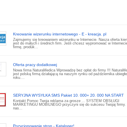
Kreowanie wizerunku internetowego - E - kreacja. pl
Zajmujemy się kreowaniem wizerunku w Internecie. Nasza oferta kie
jest do małych i średnich firm. Jeśli chcesz wypromować w Interneci
firmę, produk...
Oferta pracy dodatkowej
Nowa firma NaturaMedica Wprowadzę bez opłat do firmy !!! NaturaM
jest polską firmą działającą na naszym rynku od października ubiegł
roku....
SERYJNA WYSYŁKA SMS Pakiet 10. 000+ 20. 000 NA START
Kontakt Pomoc Twoja reklama za grosze ... SYSTEM OBSŁUGI
MARKETINGU MOBILNEGO przyczyni się do sukcesu Twojaj firmy.
nas...
Pozycjonowanie stron - Kataloger!