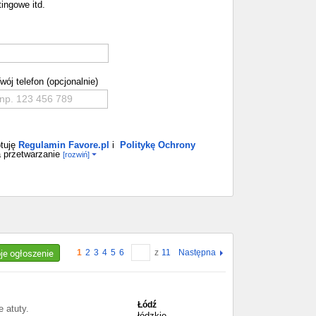
ingowe itd.
wój telefon (opcjonalnie)
tuję
Regulamin Favore.pl
i
Politykę Ochrony
 przetwarzanie
[rozwiń]
oje ogłoszenie
1
2
3
4
5
6
z
11
Następna
Łódź
 atuty.
łódzkie