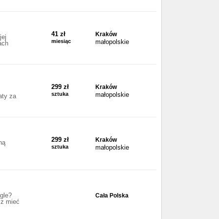
41 zł
Kraków
jej
miesiąc
małopolskie
ach
299 zł
Kraków
sztuka
małopolskie
aty za
299 zł
Kraków
ną
sztuka
małopolskie
gle?
Cała Polska
sz mieć