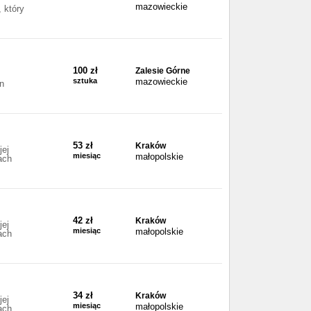
mazowieckie
 który
100 zł
Zalesie Górne
sztuka
mazowieckie
n
53 zł
Kraków
jej
miesiąc
małopolskie
ach
42 zł
Kraków
jej
miesiąc
małopolskie
ach
34 zł
Kraków
jej
miesiąc
małopolskie
ach