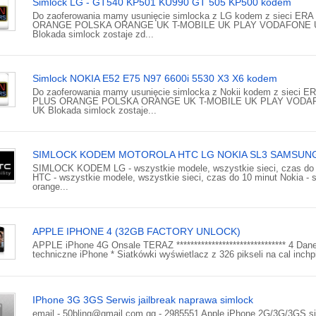
Simlock LG - GT540 KP501 KU990 GT 505 KP500 kodem
Do zaoferowania mamy usunięcie simlocka z LG kodem z sieci ER
ORANGE POLSKA ORANGE UK T-MOBILE UK PLAY VODAFONE 
Blokada simlock zostaje zd...
Simlock NOKIA E52 E75 N97 6600i 5530 X3 X6 kodem
Do zaoferowania mamy usunięcie simlocka z Nokii kodem z sieci E
PLUS ORANGE POLSKA ORANGE UK T-MOBILE UK PLAY VODA
UK Blokada simlock zostaje...
SIMLOCK KODEM MOTOROLA HTC LG NOKIA SL3 SAMSUN
SIMLOCK KODEM LG - wszystkie modele, wszystkie sieci, czas do
HTC - wszystkie modele, wszystkie sieci, czas do 10 minut Nokia - s
orange...
APPLE IPHONE 4 (32GB FACTORY UNLOCK)
APPLE iPhone 4G Onsale TERAZ ******************************* 4 Dan
techniczne iPhone * Siatkówki wyświetlacz z 326 pikseli na cal inchpi
IPhone 3G 3GS Serwis jailbreak naprawa simlock
email - 50bling@gmail.com gg - 2985551 Apple iPhone 2G/3G/3GS s