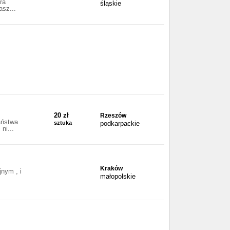
ra
śląskie
asz...
20 zł
Rzeszów
aństwa
sztuka
podkarpackie
ni...
Kraków
nym , i
małopolskie