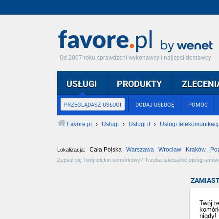
Od 2007 roku sprawdzeni wykonawcy i najlepsi dostawcy
USŁUGI
PRODUKTY
ZLECENI
PRZEGLĄDASZ USŁUGI
DODAJ USŁUGĘ
POMOC
Favore.pl
›
Usługi
›
Usługi it
›
Usługi telekomunikac
Cała Polska
Warszawa
Wrocław
Kraków
Po
Lokalizacja:
Częstochowa
Toruń
Olsztyn
Sosnowiec
Opole
Tarnów
Zepsuł się Twój telefon komórkowy? Trzeba uaktualnić oprogramowan
Zobacz dostępne oferty i wybierz najlepszą dla siebie!
ZAMIAST
Twój t
komórk
nigdy!