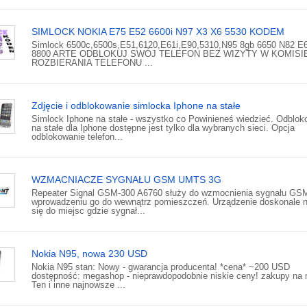
SIMLOCK NOKIA E75 E52 6600i N97 X3 X6 5530 KODEM
Simlock 6500c,6500s,E51,6120,E61i,E90,5310,N95 8gb 6650 N82 E
8800 ARTE ODBLOKUJ SWÓJ TELEFON BEZ WIZYTY W KOMISIE
ROZBIERANIA TELEFONU ...
Zdjęcie i odblokowanie simlocka Iphone na stałe
Simlock Iphone na stałe - wszystko co Powinieneś wiedzieć. Odblok
na stałe dla Iphone dostępne jest tylko dla wybranych sieci. Opcja
odblokowanie telefon...
WZMACNIACZE SYGNAŁU GSM UMTS 3G
Repeater Signal GSM-300 A6760 służy do wzmocnienia sygnału GSM
wprowadzeniu go do wewnątrz pomieszczeń. Urządzenie doskonale 
się do miejsc gdzie sygnał...
Nokia N95, nowa 230 USD
Nokia N95 stan: Nowy - gwarancja producenta! *cena* ~200 USD
dostępność: megashop - nieprawdopodobnie niskie ceny! zakupy na
Ten i inne najnowsze ...