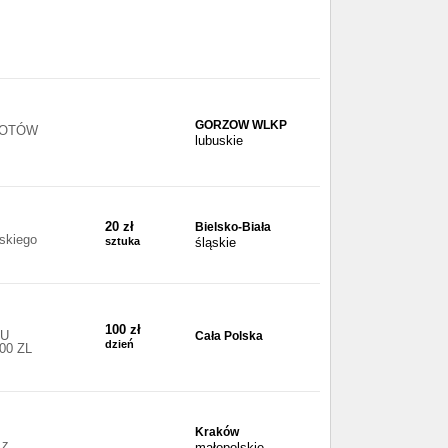
GORZOW WLKP
IOTÓW
lubuskie
20 zł
Bielsko-Biała
lskiego
sztuka
śląskie
100 zł
MU
Cała Polska
dzień
00 ZL
Kraków
 z
małopolskie