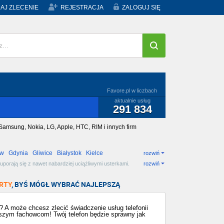
AJ ZLECENIE
REJESTRACJA
ZALOGUJ SIĘ
Favore.pl w liczbach
aktualnie usług
291 834
amsung, Nokia, LG, Apple, HTC, RIM i innych firm
ów
Gdynia
Gliwice
Białystok
Kielce
rozwiń
orają się z nawet nabardziej uciążliwymi usterkami.
rozwiń
RTY
, BYŚ MÓGŁ WYBRAĆ NAJLEPSZĄ
 A może chcesz zlecić świadczenie usług telefonii
aszym fachowcom! Twój telefon będzie sprawny jak