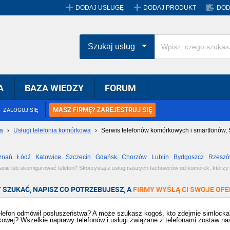
DODAJ USŁUGĘ
DODAJ PRODUKT
DOD
Szukaj usług
A
BAZA WIEDZY
FORUM
MASZ FIRMĘ? ZAREJESTRUJ SIĘ
ZALOGUJ SIĘ
ja
›
Usługi telefonia komórkowa
›
Serwis telefonów komórkowych i smartfonów, S
znań
Łódź
Katowice
Szczecin
Gdańsk
Chorzów
Lublin
Bydgoszcz
Rzesz
Radom
Bytom
Tychy
ie lub skonfigurować telefon? Skorzystaj z usług naszych fachowców od komórek, którzy up
 SZUKAĆ, NAPISZ CO POTRZEBUJESZ, A
FIRMY WYŚLĄ CI SWOJE OFE
elefon odmówił posłuszeństwa? A może szukasz kogoś, kto zdejmie simlocka?
owej? Wszelkie naprawy telefonów i usługi związane z telefonami zostaw n