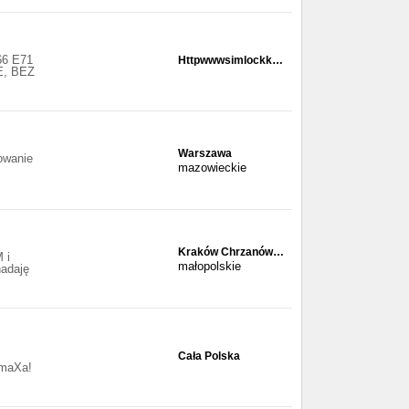
66 E71
Httpwwwsimlockk…
, BEZ
Warszawa
owanie
mazowieckie
Kraków Chrzanów…
 i
małopolskie
nadaję
Cała Polska
 maXa!