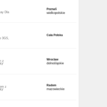
Poznań
ay Dla
wielkopolskie
Cała Polska
ne 3GS,
Wrocław
m z
dolnośląskie
AY
Radom
dem z
mazowieckie
AY