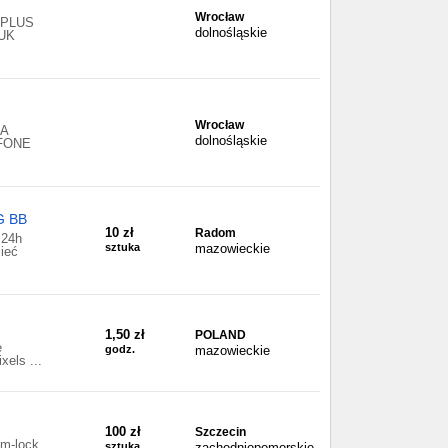
Wrocław
A PLUS
dolnośląskie
UK
Wrocław
RA
dolnośląskie
FONE
G BB
10 zł
Radom
 24h
sztuka
mazowieckie
ieć
1,50 zł
POLAND
e
godz.
mazowieckie
xels ...
100 zł
Szczecin
im-lock
sztuka
zachodniopomorskie