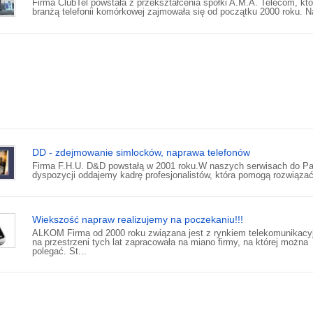
Firma ClubTel powstała z przekształcenia spółki A.M.A. Telecom, któ
branżą telefonii komórkowej zajmowała się od początku 2000 roku. N
DD - zdejmowanie simlocków, naprawa telefonów
Firma F.H.U. D&D powstałą w 2001 roku.W naszych serwisach do P
dyspozycji oddajemy kadrę profesjonalistów, która pomogą rozwiązać 
Wiekszość napraw realizujemy na poczekaniu!!!
ALKOM Firma od 2000 roku związana jest z rynkiem telekomunikacyj
na przestrzeni tych lat zapracowała na miano firmy, na której można
polegać. St...