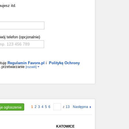
ujesz itd.
wój telefon (opcjonalnie)
tuję
Regulamin Favore.pl
i
Politykę Ochrony
 przetwarzanie
[rozwiń]
je ogłoszenie
1
2
3
4
5
6
z
13
Następna
KATOWICE