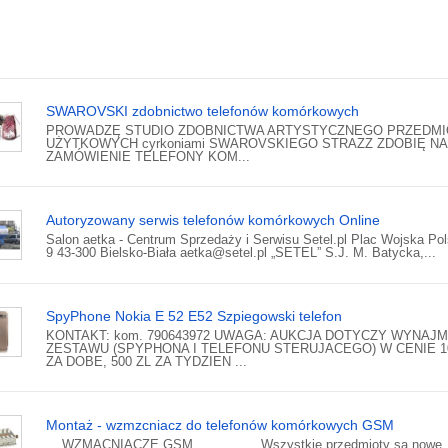
SWAROVSKI zdobnictwo telefonów komórkowych
PROWADZĘ STUDIO ZDOBNICTWA ARTYSTYCZNEGO PRZEDM
UŻYTKOWYCH cyrkoniami SWAROVSKIEGO STRAZZ ZDOBIĘ NA
ZAMÓWIENIE TELEFONY KOM...
Autoryzowany serwis telefonów komórkowych Online
Salon aetka - Centrum Sprzedaży i Serwisu Setel.pl Plac Wojska Po
9 43-300 Bielsko-Biała aetka@setel.pl „SETEL” S.J. M. Batycka,...
SpyPhone Nokia E 52 E52 Szpiegowski telefon
KONTAKT: kom. 790643972 UWAGA: AUKCJA DOTYCZY WYNAJ
ZESTAWU (SPYPHONA I TELEFONU STERUJACEGO) W CENIE 1
ZA DOBE, 500 ZL ZA TYDZIEN ...
Montaż - wzmzcniacz do telefonów komórkowych GSM
WZMACNIACZE GSM Wszystkie przedmioty są nowe,