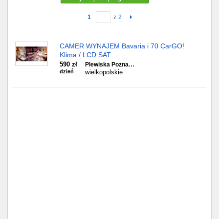
1
z
2
Gdańsk
Chorzów
CAMER WYNAJEM Bavaria i 70 CarGO!
Klima / LCD SAT
Lublin
590 zł
Plewiska Pozna…
dzień
wielkopolskie
Bydgoszcz
Rzeszów
Gdynia
Gliwice
Białystok
Kielce