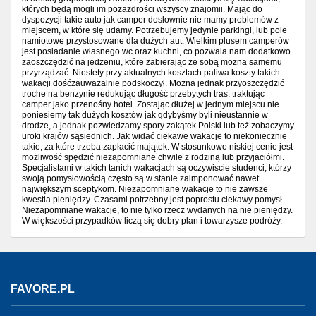
których będą mogli im pozazdrości wszyscy znajomii. Mając do
dyspozycji takie auto jak camper dosłownie nie mamy problemów z
miejscem, w które się udamy. Potrzebujemy jedynie parkingi, lub pole
namiotowe przystosowane dla dużych aut. Wielkim plusem camperów
jest posiadanie własnego wc oraz kuchni, co pozwala nam dodatkowo
zaoszczędzić na jedzeniu, które zabierając ze sobą można samemu
przyrządzać. Niestety przy aktualnych kosztach paliwa koszty takich
wakacji dośćzauważalnie podskoczył. Można jednak przyoszczędzić
troche na benzynie redukując długość przebytych tras, traktując
camper jako przenośny hotel. Zostając dłużej w jednym miejscu nie
poniesiemy tak dużych kosztów jak gdybyśmy byli nieustannie w
drodze, a jednak pozwiedzamy spory zakątek Polski lub też zobaczymy
uroki krajów sąsiednich. Jak widać ciekawe wakacje to niekoniecznie
takie, za które trzeba zapłacić majątek. W stosunkowo niskiej cenie jest
możliwość spędzić niezapomniane chwile z rodziną lub przyjaciółmi.
Specjalistami w takich tanich wakacjach są oczywiscie studenci, którzy
swoją pomysłowością często są w stanie zaimponować nawet
największym sceptykom. Niezapomniane wakacje to nie zawsze
kwestia pieniędzy. Czasami potrzebny jest poprostu ciekawy pomysł.
Niezapomniane wakacje, to nie tylko rzecz wydanych na nie pieniędzy.
W większości przypadków liczą się dobry plan i towarzysze podróży.
FAVORE.PL