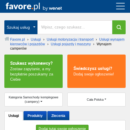
Cała Polska
wszystkie w całym kraju
Szukaj usług
Favore.pl
›
Usługi
›
Usługi motoryzacja i transport
›
Usługi wynajem
kierowców i pojazdów
›
Usługi pojazdy i maszyny
›
Wynajem
Warszawa
camperów
Wrocław
Szukasz wykonawcy?
Świadczysz usługi?
Zostaw zapytanie, a my
Kraków
bezpłatnie poszukamy za
Dodaj swoje ogłoszenie!
Ciebie
Poznań
Kategoria Samochody kempingowe
Cała Polska
Łódź
(campery)
Katowice
Usługi
Produkty
Zlecenia
Szczecin
Dodaj tutaj swoje ogłoszenie