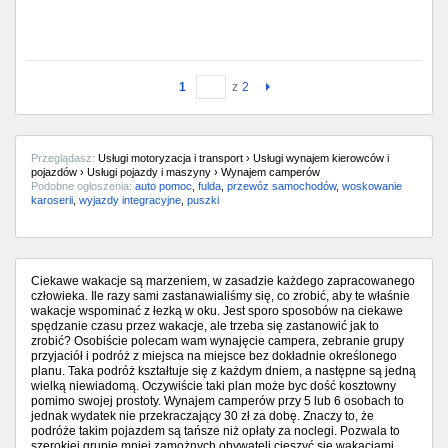
1
z
2
Przeglądasz:
Usługi motoryzacja i transport › Usługi wynajem kierowców i
pojazdów › Usługi pojazdy i maszyny › Wynajem camperów
Podobne ogłoszenia:
auto pomoc
,
fulda
,
przewóz samochodów
,
woskowanie
karoserii
,
wyjazdy integracyjne
,
puszki
Ciekawe wakacje są marzeniem, w zasadzie każdego zapracowanego
człowieka. Ile razy sami zastanawialiśmy się, co zrobić, aby te właśnie
wakacje wspominać z łezką w oku. Jest sporo sposobów na ciekawe
spędzanie czasu przez wakacje, ale trzeba się zastanowić jak to
zrobić? Osobiście polecam wam wynajęcie campera, zebranie grupy
przyjaciół i podróż z miejsca na miejsce bez dokładnie określonego
planu. Taka podróż kształtuje się z każdym dniem, a następne są jedną
wielką niewiadomą. Oczywiście taki plan może byc dość kosztowny
pomimo swojej prostoty. Wynajem camperów przy 5 lub 6 osobach to
jednak wydatek nie przekraczający 30 zł za dobę. Znaczy to, że
podróże takim pojazdem są tańsze niż opłaty za noclegi. Pozwala to
szerokiej grupie mniej zamożnych obywateli cieszyć się wakacjami,