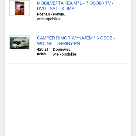
Częstochowa
MOBILVETTA KEA M71 - 7 OSÓB / TV -
DVD - SAT - KLIMA !
Poznań - Plewis…
Toruń
wielkopolskie
Olsztyn
CAMPER RIMOR WYNAJEM * 6 OSÓB -
Sosnowiec
WOLNE TERMINY PŃ
420 zł
Dopiewiec
dzień
wielkopolskie
Opole
Tarnów
Radom
Bytom
Tychy