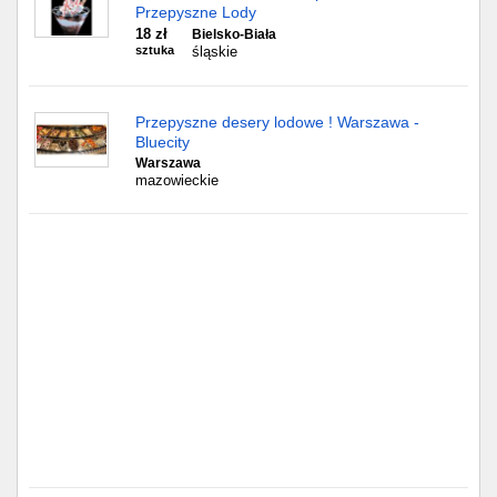
Częstochowa
Przepyszne Lody
18 zł
Bielsko-Biała
sztuka
śląskie
Toruń
Olsztyn
Przepyszne desery lodowe ! Warszawa -
Bluecity
Sosnowiec
Warszawa
mazowieckie
Opole
Tarnów
Radom
Bytom
Tychy