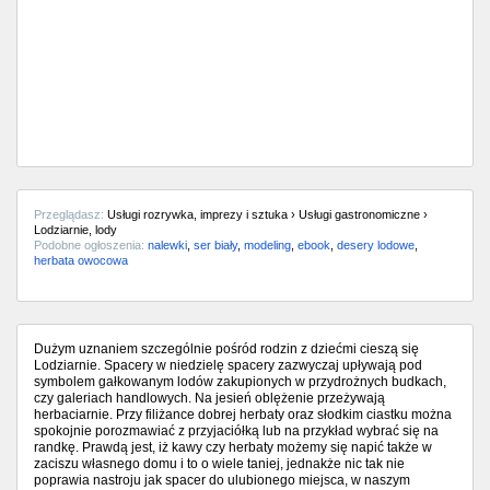
Przeglądasz:
Usługi rozrywka, imprezy i sztuka › Usługi gastronomiczne ›
Lodziarnie, lody
Podobne ogłoszenia:
nalewki
,
ser biały
,
modeling
,
ebook
,
desery lodowe
,
herbata owocowa
Dużym uznaniem szczególnie pośród rodzin z dziećmi cieszą się
Lodziarnie. Spacery w niedzielę spacery zazwyczaj upływają pod
symbolem gałkowanym lodów zakupionych w przydrożnych budkach,
czy galeriach handlowych. Na jesień oblężenie przeżywają
herbaciarnie. Przy filiżance dobrej herbaty oraz słodkim ciastku można
spokojnie porozmawiać z przyjaciółką lub na przykład wybrać się na
randkę. Prawdą jest, iż kawy czy herbaty możemy się napić także w
zaciszu własnego domu i to o wiele taniej, jednakże nic tak nie
poprawia nastroju jak spacer do ulubionego miejsca, w naszym