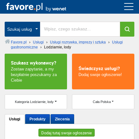
Cała Polska
wszystkie w całym kraju
Szukaj usług
Favore.pl
›
Usługi
›
Usługi rozrywka, imprezy i sztuka
›
Usługi
gastronomiczne
›
Lodziarnie, lody
Warszawa
Szukasz wykonawcy?
Wrocław
Świadczysz usługi?
Zostaw zapytanie, a my
bezpłatnie poszukamy za
Dodaj swoje ogłoszenie!
Kraków
Ciebie
Poznań
Kategoria Lodziarnie, lody
Cała Polska
Łódź
Usługi
Produkty
Zlecenia
Katowice
Dodaj tutaj swoje ogłoszenie
Szczecin