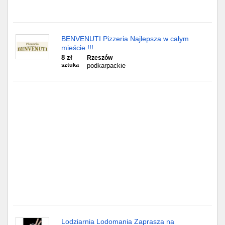
Gdańsk
BENVENUTI Pizzeria Najlepsza w całym
Chorzów
mieście !!!
8 zł
Rzeszów
Lublin
sztuka
podkarpackie
Bydgoszcz
Rzeszów
Gdynia
Gliwice
Białystok
Kielce
Lodziarnia Lodomania Zaprasza na