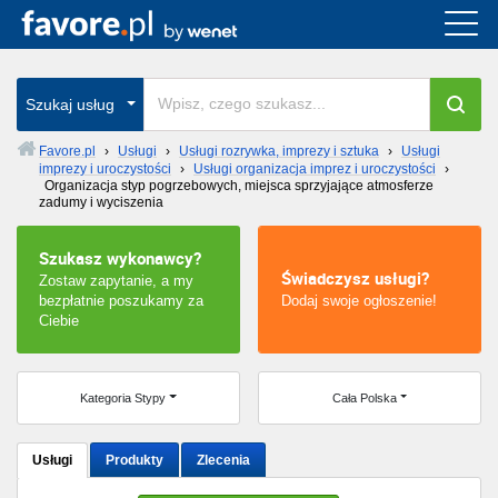
Cała Polska
wszystkie w całym kraju
Szukaj usług
Favore.pl
›
Usługi
›
Usługi rozrywka, imprezy i sztuka
›
Usługi
imprezy i uroczystości
›
Usługi organizacja imprez i uroczystości
›
Warszawa
Organizacja styp pogrzebowych, miejsca sprzyjające atmosferze
zadumy i wyciszenia
Wrocław
Szukasz wykonawcy?
Świadczysz usługi?
Zostaw zapytanie, a my
Kraków
bezpłatnie poszukamy za
Dodaj swoje ogłoszenie!
Ciebie
Poznań
Łódź
Kategoria Stypy
Cała Polska
Katowice
Usługi
Produkty
Zlecenia
Szczecin