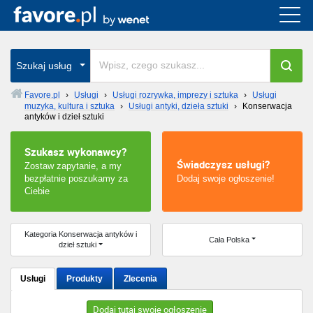
Cała Polska
wszystkie w całym kraju
Szukaj usług
Favore.pl
›
Usługi
›
Usługi rozrywka, imprezy i sztuka
›
Usługi
muzyka, kultura i sztuka
›
Usługi antyki, dzieła sztuki
›
Konserwacja
Warszawa
antyków i dzieł sztuki
Wrocław
Szukasz wykonawcy?
Świadczysz usługi?
Zostaw zapytanie, a my
Kraków
bezpłatnie poszukamy za
Dodaj swoje ogłoszenie!
Ciebie
Poznań
Kategoria Konserwacja antyków i
Cała Polska
Łódź
dzieł sztuki
Katowice
Usługi
Produkty
Zlecenia
Szczecin
Dodaj tutaj swoje ogłoszenie