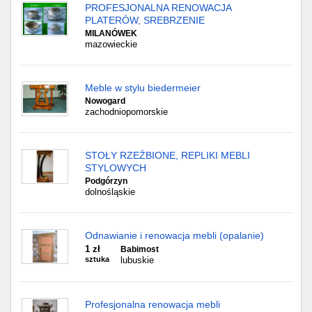
PROFESJONALNA RENOWACJA
PLATERÓW, SREBRZENIE
MILANÓWEK
mazowieckie
Meble w stylu biedermeier
Nowogard
zachodniopomorskie
STOŁY RZEŹBIONE, REPLIKI MEBLI
STYLOWYCH
Podgórzyn
dolnośląskie
Odnawianie i renowacja mebli (opalanie)
1 zł
Babimost
sztuka
lubuskie
Profesjonalna renowacja mebli