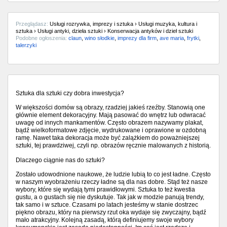
Przeglądasz:
Usługi rozrywka, imprezy i sztuka › Usługi muzyka, kultura i
sztuka › Usługi antyki, dzieła sztuki › Konserwacja antyków i dzieł sztuki
Podobne ogłoszenia:
claun
,
wino słodkie
,
imprezy dla firm
,
ave maria
,
frytki
,
talerzyki
Sztuka dla sztuki czy dobra inwestycja?
W większości domów są obrazy, rzadziej jakieś rzeźby. Stanowią one
głównie element dekoracyjny. Mają pasować do wnętrz lub odwracać
uwagę od innych mankamentów. Często obrazem nazywamy plakat,
bądź wielkoformatowe zdjęcie, wydrukowane i oprawione w ozdobną
ramę. Nawet taka dekoracja może być zalążkiem do poważniejszej
sztuki, tej prawdziwej, czyli np. obrazów ręcznie malowanych z historią.
Dlaczego ciągnie nas do sztuki?
Zostało udowodnione naukowe, że ludzie lubią to co jest ładne. Często
w naszym wyobrażeniu rzeczy ładne są dla nas dobre. Stąd też nasze
wybory, które się wydają tymi prawidłowymi. Sztuka to też kwestia
gustu, a o gustach się nie dyskutuje. Tak jak w modzie panują trendy,
tak samo i w sztuce. Czasami po latach jesteśmy w stanie dostrzec
piękno obrazu, który na pierwszy rzut oka wydaje się zwyczajny, bądź
mało atrakcyjny. Kolejną zasadą, którą definiujemy swoje wybory