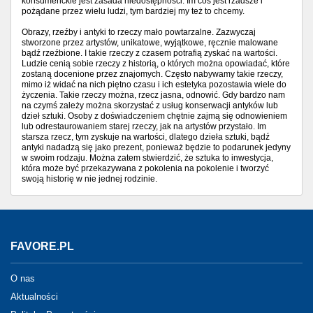
konsumenckie jest zasada niedostępności. Im coś jest rzadsze i
pożądane przez wielu ludzi, tym bardziej my też to chcemy.
Obrazy, rzeźby i antyki to rzeczy mało powtarzalne. Zazwyczaj
stworzone przez artystów, unikatowe, wyjątkowe, ręcznie malowane
bądź rzeźbione. I takie rzeczy z czasem potrafią zyskać na wartości.
Ludzie cenią sobie rzeczy z historią, o których można opowiadać, które
zostaną docenione przez znajomych. Często nabywamy takie rzeczy,
mimo iż widać na nich piętno czasu i ich estetyka pozostawia wiele do
życzenia. Takie rzeczy można, rzecz jasna, odnowić. Gdy bardzo nam
na czymś zależy można skorzystać z usług konserwacji antyków lub
dzieł sztuki. Osoby z doświadczeniem chętnie zajmą się odnowieniem
lub odrestaurowaniem starej rzeczy, jak na artystów przystało. Im
starsza rzecz, tym zyskuje na wartości, dlatego dzieła sztuki, bądź
antyki nadadzą się jako prezent, ponieważ będzie to podarunek jedyny
w swoim rodzaju. Można zatem stwierdzić, że sztuka to inwestycja,
która może być przekazywana z pokolenia na pokolenie i tworzyć
swoją historię w nie jednej rodzinie.
FAVORE.PL
O nas
Aktualności