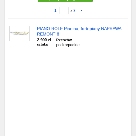
1
z
3
Gdańsk
Chorzów
PIANO ROLF Pianina, fortepiany NAPRAWA,
REMONT !!
Lublin
2 900 zł
Rzeszów
sztuka
podkarpackie
Bydgoszcz
Rzeszów
Gdynia
Gliwice
Białystok
Kielce