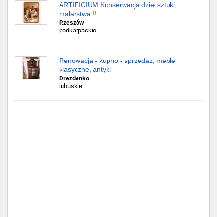
Częstochowa
ARTIFICIUM Konserwacja dzieł sztuki,
malarstwa !!
Rzeszów
Toruń
podkarpackie
Olsztyn
Renowacja - kupno - sprzedaż, meble
Sosnowiec
klasyczne, antyki
Drezdenko
lubuskie
Opole
Tarnów
Radom
Bytom
Tychy