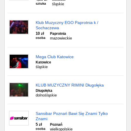
sztuka
śląskie
Klub Muzyczny EGO Paprotnia k /
Sochaczewa
10 zł
Paprotnia
osoba
mazowieckie
Mega Club Katowice
Katowice
śląskie
KLUB MUZYCZNY RIMINI Długołęka
Długołęka
dolnośląskie
Sansibar Poznań Bawi Się Znami Tylko
Znami
5 zł
Poznań
osoba
wielkopolskie