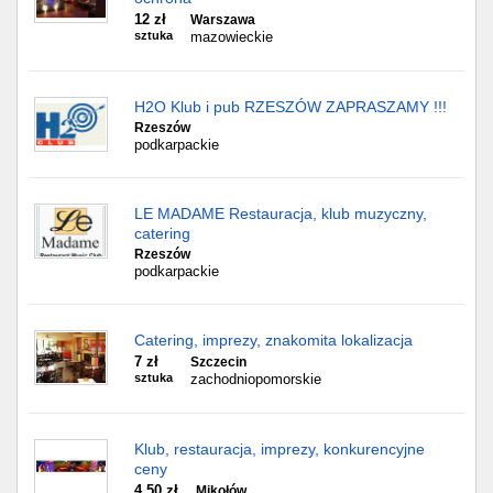
12 zł
Warszawa
sztuka
mazowieckie
H2O Klub i pub RZESZÓW ZAPRASZAMY !!!
Rzeszów
podkarpackie
LE MADAME Restauracja, klub muzyczny,
catering
Rzeszów
podkarpackie
Catering, imprezy, znakomita lokalizacja
7 zł
Szczecin
sztuka
zachodniopomorskie
Klub, restauracja, imprezy, konkurencyjne
ceny
4,50 zł
Mikołów