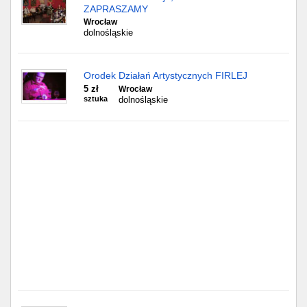
Częstochowa
ZAPRASZAMY
Wrocław
dolnośląskie
Toruń
Olsztyn
Orodek Działań Artystycznych FIRLEJ
5 zł
Wrocław
Sosnowiec
sztuka
dolnośląskie
Opole
Tarnów
Radom
Bytom
Tychy