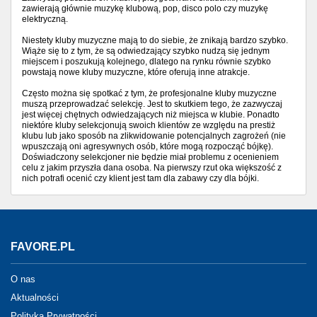
zawierają głównie muzykę klubową, pop, disco polo czy muzykę
elektryczną.
Niestety kluby muzyczne mają to do siebie, że znikają bardzo szybko.
Wiąże się to z tym, że są odwiedzający szybko nudzą się jednym
miejscem i poszukują kolejnego, dlatego na rynku równie szybko
powstają nowe kluby muzyczne, które oferują inne atrakcje.
Często można się spotkać z tym, że profesjonalne kluby muzyczne
muszą przeprowadzać selekcję. Jest to skutkiem tego, że zazwyczaj
jest więcej chętnych odwiedzających niż miejsca w klubie. Ponadto
niektóre kluby selekcjonują swoich klientów ze względu na prestiż
klubu lub jako sposób na zlikwidowanie potencjalnych zagrożeń (nie
wpuszczają oni agresywnych osób, które mogą rozpocząć bójkę).
Doświadczony selekcjoner nie będzie miał problemu z ocenieniem
celu z jakim przyszła dana osoba. Na pierwszy rzut oka większość z
nich potrafi ocenić czy klient jest tam dla zabawy czy dla bójki.
FAVORE.PL
O nas
Aktualności
Polityka Prywatności