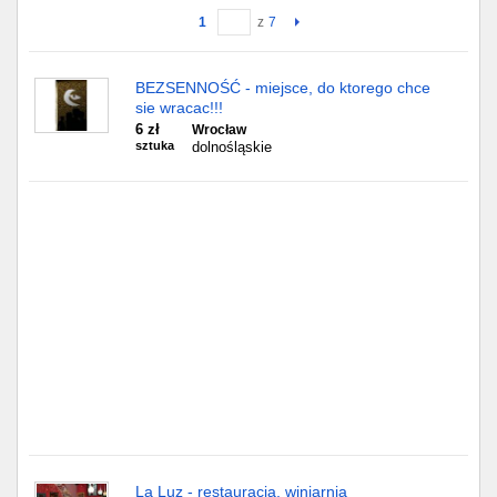
1
z
7
Gdańsk
BEZSENNOŚĆ - miejsce, do ktorego chce
Chorzów
sie wracac!!!
6 zł
Wrocław
Lublin
sztuka
dolnośląskie
Bydgoszcz
Rzeszów
Gdynia
Gliwice
Białystok
Kielce
La Luz - restauracja, winiarnia