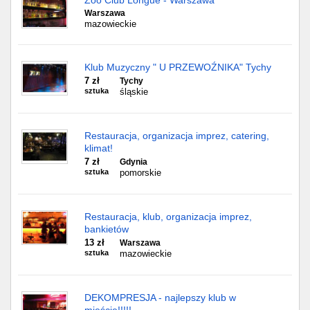
Zoo Club Longue - Warszawa
Warszawa
mazowieckie
Klub Muzyczny " U PRZEWOŹNIKA" Tychy
7 zł
Tychy
sztuka
śląskie
Restauracja, organizacja imprez, catering,
klimat!
7 zł
Gdynia
sztuka
pomorskie
Restauracja, klub, organizacja imprez,
bankietów
13 zł
Warszawa
sztuka
mazowieckie
DEKOMPRESJA - najlepszy klub w