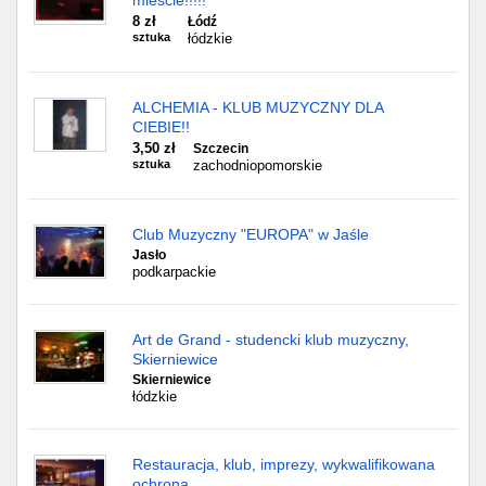
mieście!!!!!
8 zł
Łódź
sztuka
łódzkie
ALCHEMIA - KLUB MUZYCZNY DLA
CIEBIE!!
3,50 zł
Szczecin
sztuka
zachodniopomorskie
Club Muzyczny "EUROPA" w Jaśle
Jasło
podkarpackie
Art de Grand - studencki klub muzyczny,
Skierniewice
Skierniewice
łódzkie
Restauracja, klub, imprezy, wykwalifikowana
ochrona