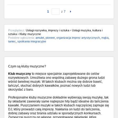
1
z
7
Przeglądasz:
Usługi rozrywka, imprezy i sztuka › Usługi muzyka, kultura i
sztuka › Kluby muzyczne
Podobne ogłoszenia:
amulet
,
pioneer
,
organizacja imprez artystycznych
,
mąka
,
taniec
,
spotkania integracyjne
Czym są kluby muzyczne?
Klub muzyczny
to miejsce specjalnie zaprojektowane do celów
rozrywkowych. Umożliwia ono wspólną zabawę dużego grona ludzi
wśród świetnej muzyki. W takich klubach można się dobrze bawić,
tańczyć, słuchać dobrych kawałków, poznać nowych ludzi lub
skorzystać z baru.
Profesjonalne kluby muzyczne dokładnie wybierają swoją muzykę, tak
by składanki zawierały same najlepsze hity bądź idealne do tańczenia
kawałki. Puszczaniem muzyki w takich klubach najczęściej zajmuje się
DJ, który prowadzi całą imprezę. Nakłania on ludzi do tańczenia,
dobrej zabawy oraz brania udziału w sporadycznych konkursach.
Zazwyczaj puszcza on własne, przygotowane składanki, które