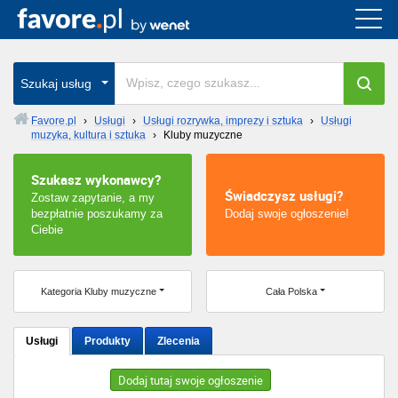
Cała Polska
wszystkie w całym kraju
Szukaj usług
Favore.pl
›
Usługi
›
Usługi rozrywka, imprezy i sztuka
›
Usługi
muzyka, kultura i sztuka
›
Kluby muzyczne
Warszawa
Szukasz wykonawcy?
Wrocław
Świadczysz usługi?
Zostaw zapytanie, a my
bezpłatnie poszukamy za
Dodaj swoje ogłoszenie!
Kraków
Ciebie
Poznań
Kategoria Kluby muzyczne
Cała Polska
Łódź
Usługi
Produkty
Zlecenia
Katowice
Dodaj tutaj swoje ogłoszenie
Szczecin