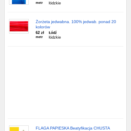
Częstochowa
metr
łódzkie
Toruń
Żorżeta jedwabna. 100% jedwab. ponad 20
kolorów
Olsztyn
62 zł
Łódź
metr
łódzkie
Sosnowiec
Opole
Tarnów
Radom
Bytom
Tychy
FLAGA PAPIESKA Beatyfikacja CHUSTA