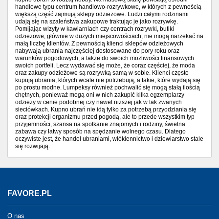
handlowe typu centrum handlowo-rozrywkowe, w których z pewnością
większą część zajmują sklepy odzieżowe. Ludzi całymi rodzinami
udają się na szaleństwa zakupowe traktując je jako rozrywkę.
Pomijając wizyty w kawiarniach czy centrach rozrywki, butiki
odzieżowe, głównie w dużych miejscowościach, nie mogą narzekać na
małą liczbę klientów. Z pewnością klienci sklepów odzieżowych
nabywają ubrania najczęściej dostosowane do pory roku oraz
warunków pogodowych, a także do swoich możliwości finansowych
swoich portfeli. Lecz wydawać się może, że coraz częściej, że moda
oraz zakupy odzieżowe są rozrywką samą w sobie. Klienci często
kupują ubrania, których wcale nie potrzebują, a takie, które wydają się
po prostu modne. Lumpeksy również pochwalić się mogą stałą ilością
chętnych, ponieważ mogą oni w nich zakupić kilka egzemplarzy
odzieży w cenie podobnej czy nawet niższej jak w tak zwanych
sieciówkach. Kupno ubrań nie idą tylko za potrzebą przyodziania się
oraz protekcji organizmu przed pogodą, ale to przede wszystkim typ
przyjemności, szansa na spotkanie znajomych i rodziny, świetna
zabawa czy łatwy sposób na spędzanie wolnego czasu. Dlatego
oczywiste jest, że handel ubraniami, włókiennictwo i dziewiarstwo stale
się rozwijają.
FAVORE.PL
O nas