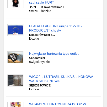
szal szale HURT
35 zł
Ksawerów koło Ł…
sztuka
łódzkie
FLAGA FLAGI UNII unijna 112x70 -
PRODUCENT chusty
Ksawerów koło Ł…
łódzkie
Największa hurtownia typu outlet
Sandomierz
świętokrzyskie
WIGOFIL LUTRASIL KULKA SILIKONOWA
WATA SILIKONOWA
SĘDZIEJOWICE
łódzkie
WITAMY W HURTOWNI RAJSTOP W