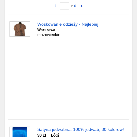
1
z
6
Gdańsk
Woskowanie odzieży - Najlepiej
Chorzów
Warszawa
mazowieckie
Lublin
Bydgoszcz
Rzeszów
Gdynia
Gliwice
Białystok
Kielce
Satyna jedwabna. 100% jedwab, 30 kolorów!
93 zł
Łódź