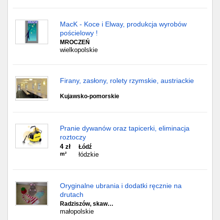
MacK - Koce i Elway, produkcja wyrobów
pościelowy !
MROCZEŃ
wielkopolskie
Firany, zasłony, rolety rzymskie, austriackie
Kujawsko-pomorskie
Pranie dywanów oraz tapicerki, eliminacja
roztoczy
4 zł
Łódź
m²
łódzkie
Oryginalne ubrania i dodatki ręcznie na
drutach
Radziszów, skaw…
małopolskie