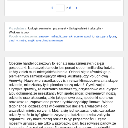
1
z
6
Przeglądasz:
Usługi rzemiosło i przemysł › Usługi odzież i tekstylia ›
Włókiennictwo
Podobne ogłoszenia:
zawory hydrauliczne
,
skracanie spodni
,
rajstopy z lycrą
,
ciuchy
,
noże
,
myjki wysokociśnieniowe
Obecnie handel odzieżowy to jedna z najważniejszych gałęzi
gospodarki. Na naszej planecie jest ponad siedem miliardów ludzi a
każdy z nich musi mieć jakieś ubrania. Odnosi się to również grup
plemiennych zamieszkujących Afrykę, Australię, czy Południową
Amerykę. Nawet w przypadku, gdy ichniejszy klimat pozwala na skąpe
odzienie, mieszkańcy tych plemion noszą odzież. Cywilizacja i
turystyka sprawiły, że nierzadko zauważamy, przykładowo w audycjach
typu dokument, że mieszkańcy tych społeczności plemiennych noszą
odzienie oraz akcesoria, takie jak gumowe buty, spodenki sportowe
oraz koszule, zapewnione przez turystów czy ekipy filmowe. Wobec
tego handel odzieżą oraz włókiennictwo docierają właściwie do
wszystkich miejsc na ziemi. Można się jednak zastanowić, czy zakup
odzieży może to być głównie zwyczajna ludzka potrzeba zakrycia
organizmu, czy może raczej odzież to typ przyjemności. Często
możemy usłyszeć, nie tylko w przypadku pań, lecz również panów, że
kupno ubrań to rodzaj hobby. Na masową skalę powstają ośrodki