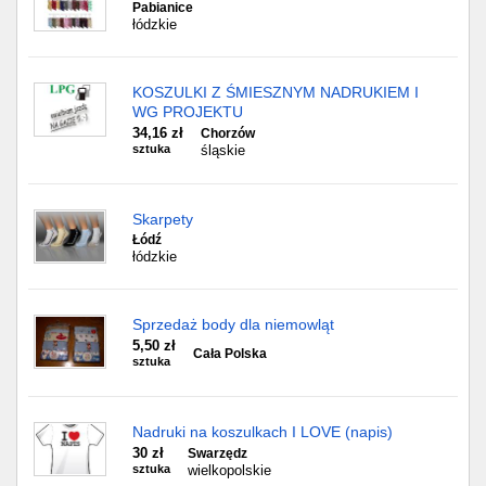
Pabianice
łódzkie
KOSZULKI Z ŚMIESZNYM NADRUKIEM I
WG PROJEKTU
34,16 zł
Chorzów
sztuka
śląskie
Skarpety
Łódź
łódzkie
Sprzedaż body dla niemowląt
5,50 zł
Cała Polska
sztuka
Nadruki na koszulkach I LOVE (napis)
30 zł
Swarzędz
sztuka
wielkopolskie