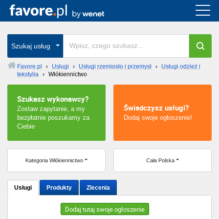
Cała Polska
wszystkie w całym kraju
Szukaj usług
Favore.pl
›
Usługi
›
Usługi rzemiosło i przemysł
›
Usługi odzież i
tekstylia
›
Włókiennictwo
Warszawa
Szukasz wykonawcy?
Wrocław
Świadczysz usługi?
Zostaw zapytanie, a my
bezpłatnie poszukamy za
Dodaj swoje ogłoszenie!
Kraków
Ciebie
Poznań
Kategoria Włókiennictwo
Cała Polska
Łódź
Usługi
Produkty
Zlecenia
Katowice
Dodaj tutaj swoje ogłoszenie
Szczecin