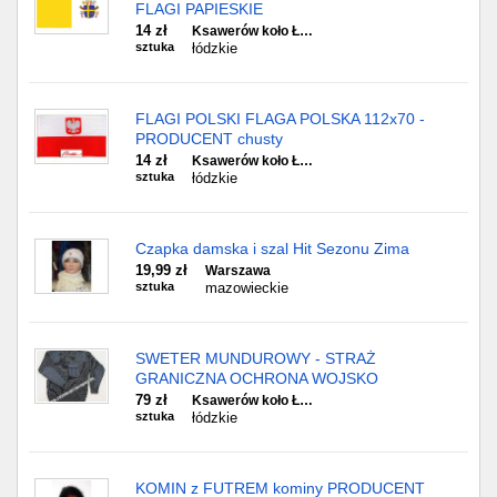
FLAGI PAPIESKIE
14 zł
Ksawerów koło Ł…
sztuka
łódzkie
FLAGI POLSKI FLAGA POLSKA 112x70 -
PRODUCENT chusty
14 zł
Ksawerów koło Ł…
sztuka
łódzkie
Czapka damska i szal Hit Sezonu Zima
19,99 zł
Warszawa
sztuka
mazowieckie
SWETER MUNDUROWY - STRAŻ
GRANICZNA OCHRONA WOJSKO
79 zł
Ksawerów koło Ł…
sztuka
łódzkie
KOMIN z FUTREM kominy PRODUCENT