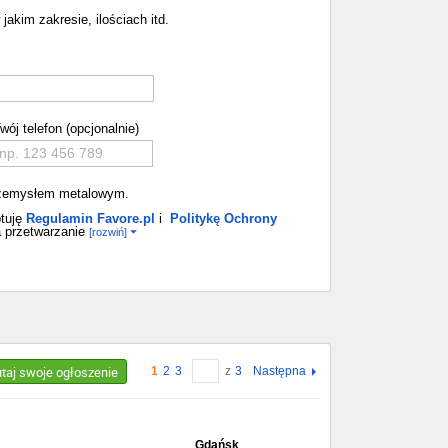
jakim zakresie, ilościach itd.
wój telefon (opcjonalnie)
 przemysłem metalowym.
tuję
Regulamin Favore.pl
i
Politykę Ochrony
 przetwarzanie
[rozwiń]
utaj swoje ogłoszenie
1
2
3
z
3
Następna
Gdańsk