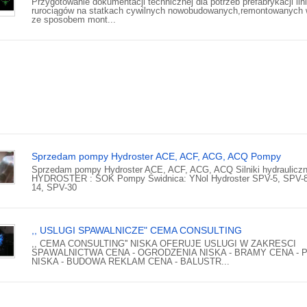
Przygotowanie dokumentacji technicznej dla potrzeb prefabrykacji lini
rurociągów na statkach cywilnych nowobudowanych,remontowanych 
ze sposobem mont...
Sprzedam pompy Hydroster ACE, ACF, ACG, ACQ Pompy
Sprzedam pompy Hydroster ACE, ACF, ACG, ACQ Silniki hydraulicz
HYDROSTER : SOK Pompy Świdnica: YNol Hydroster SPV-5, SPV-8
14, SPV-30
,, USLUGI SPAWALNICZE" CEMA CONSULTING
,, CEMA CONSULTING'' NISKA OFERUJE USLUGI W ZAKRESCI
SPAWALNICTWA CENA - OGRODZENIA NISKA - BRAMY CENA - 
NISKA - BUDOWA REKLAM CENA - BALUSTR...