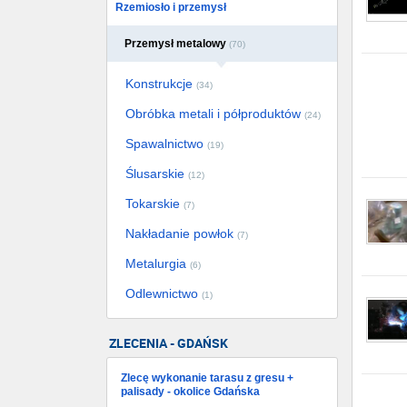
Rzemiosło i przemysł
Przemysł metalowy
(70)
Konstrukcje
(34)
Obróbka metali i półproduktów
(24)
Spawalnictwo
(19)
Ślusarskie
(12)
Tokarskie
(7)
Nakładanie powłok
(7)
Metalurgia
(6)
Odlewnictwo
(1)
ZLECENIA - GDAŃSK
Zlecę wykonanie tarasu z gresu +
palisady - okolice Gdańska