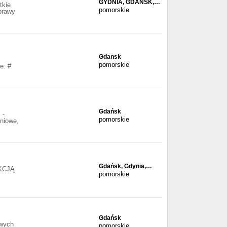
GYDNIA, GDAŃSK,…
tkie
pomorskie
prawy
Gdansk
pomorskie
e: #
Gdańsk
 -
pomorskie
iniowe,
Gdańsk, Gdynia,…
UKCJĄ
pomorskie
Gdańsk
owych
pomorskie