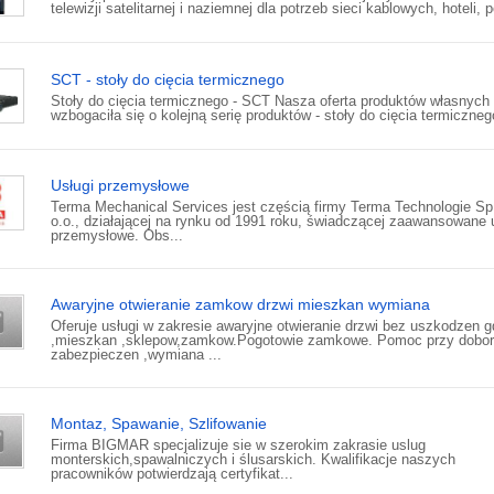
telewizji satelitarnej i naziemnej dla potrzeb sieci kablowych, hoteli, p
SCT - stoły do cięcia termicznego
Stoły do cięcia termicznego - SCT Nasza oferta produktów własnych
wzbogaciła się o kolejną serię produktów - stoły do cięcia termicznego
Usługi przemysłowe
Terma Mechanical Services jest częścią firmy Terma Technologie Sp
o.o., działającej na rynku od 1991 roku, świadczącej zaawansowane 
przemysłowe. Obs...
Awaryjne otwieranie zamkow drzwi mieszkan wymiana
Oferuje usługi w zakresie awaryjne otwieranie drzwi bez uszkodzen 
,mieszkan ,sklepow,zamkow.Pogotowie zamkowe. Pomoc przy dobo
zabezpieczen ,wymiana ...
Montaz, Spawanie, Szlifowanie
Firma BIGMAR specjalizuje sie w szerokim zakrasie uslug
monterskich,spawalniczych i ślusarskich. Kwalifikacje naszych
pracowników potwierdzają certyfikat...