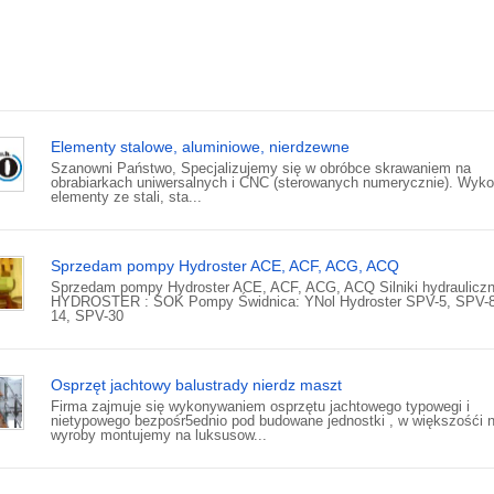
Elementy stalowe, aluminiowe, nierdzewne
Szanowni Państwo, Specjalizujemy się w obróbce skrawaniem na
obrabiarkach uniwersalnych i CNC (sterowanych numerycznie). Wyk
elementy ze stali, sta...
Sprzedam pompy Hydroster ACE, ACF, ACG, ACQ
Sprzedam pompy Hydroster ACE, ACF, ACG, ACQ Silniki hydraulicz
HYDROSTER : SOK Pompy Świdnica: YNol Hydroster SPV-5, SPV-8
14, SPV-30
Osprzęt jachtowy balustrady nierdz maszt
Firma zajmuje się wykonywaniem osprzętu jachtowego typowegi i
nietypowego bezpośr5ednio pod budowane jednostki , w większośći 
wyroby montujemy na luksusow...