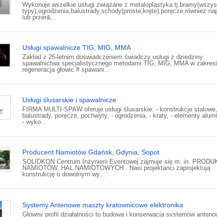
Wykonuje wszelkie usługi związane z metaloplastyka:tj.bramy(wszys
typy),ogrodzenia,balustrady,schody(proste,kręte),poręcze,również na
lub przer&...
Usługi spawalnicze TIG, MIG, MMA
Zakład z 25-letnim doświadczeniem świadczy usługi z dziedziny
spawalnictwa specjalistycznego metodami TIG, MIG, MMA w zakresi
regeneracja głowic # spawani...
Usługi ślusarskie i spawalnicze
FIRMA MULTI-SPAW oferuje usługi ślusarskie: - konstrukcje stalowe,
balustrady, poręcze, pochwyty, - ogrodzenia, - kraty, - elementy alum
- wyko...
Producent Namiotów Gdańsk, Gdynia, Sopot
SOLIDKON Centrum Inżynierii Eventowej zajmuje się m. in. PROD
NAMIOTÓW, HAL NAMIOTOWYCH . Nasi projektanci zaprojektują
konstrukcję o dowolnym wy...
Systemy Antenowe maszty kratownicowe elektronika
Główny profil działalności to budowa i konserwacja systemów anten