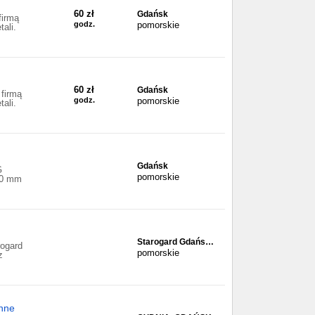
60 zł
Gdańsk
firmą
godz.
pomorskie
ali.
60 zł
Gdańsk
 firmą
godz.
pomorskie
ali.
Gdańsk
G
pomorskie
00 mm
Starogard Gdańs…
rogard
pomorskie
z
nne