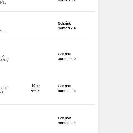
en...
Gdańsk
pomorskie
. ...
Gdańsk
. z
pomorskie
usługi
10 zł
Gdansk
gdansk
godz.
pomorskie
rze
Gdansk
pomorskie