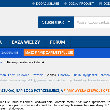
DODAJ USŁUGĘ
DODAJ PRODUKT
DOD
Szukaj usług
A
BAZA WIEDZY
FORUM
MASZ FIRMĘ? ZAREJESTRUJ SIĘ
ZALOGUJ SIĘ
sk
›
Przemysł metalowy, Gdańsk
znań
Łódź
Katowice
Szczecin
Gdańsk
Chorzów
Lublin
Bydgoszcz
Rzesz
Radom
Bytom
Tychy
ujesz surowca do produkcji, gotowych konstrukcji lub części metalowych, a może interesuj
ferty w miejscowości Gdańsk i wybierz najlepszą dla siebie!
 SZUKAĆ, NAPISZ CO POTRZEBUJESZ, A
FIRMY WYŚLĄ CI SWOJE OFE
sują Cię usługi z zakresu wytwarzania i obróbki metali? Szukasz spawacza, t
 potrzebujesz surowców do produkcji lub gotowych elementów metalowych? W t
słu metalowego.