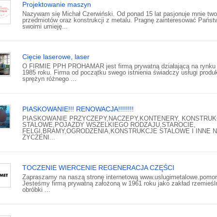
Projektowanie maszyn
Nazywam się Michał Czerwiński. Od ponad 15 lat pasjonuje mnie two
przedmiotów oraz konstrukcji z metalu. Pragnę zainteresować Państ
swoimi umieję...
Cięcie laserowe, laser
O FIRMIE PPH PROHAMAR jest firmą prywatną działającą na rynku
1985 roku. Firma od początku swego istnienia świadczy usługi produk
sprężyn różnego ...
PIASKOWANIE!!! RENOWACJA!!!!!!!!
PIASKOWANIE PRZYCZEPY,NACZEPY,KONTENERY, KONSTRUK
STALOWE,POJAZDY WSZELKIEGO RODZAJU,STAROCIE,
FELGI,BRAMY,OGRODZENIA,KONSTRUKCJE STALOWE I INNE 
ŻYCZENI...
TOCZENIE WIERCENIE REGENERACJA CZĘŚCI
Zapraszamy na naszą stronę internetową www.uslugimetalowe.pomor
Jesteśmy firmą prywatną założoną w 1961 roku jako zakład rzemieśl
obróbki ...