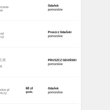
Gdańsk
rzenie
pomorskie
wa
Pruszcz Gdański
 od
pomorskie
cji
CJE
PRUSZCZ GDAŃSKI
pomorskie
NA
60 zł
Gdańsk
skie.pl
godz.
pomorskie
niczy