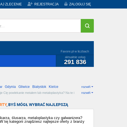
AJ ZLECENIE
REJESTRACJA
ZALOGUJ SIĘ
Favore.pl w liczbach
aktualnie usług
291 836
ów
Gdynia
Gliwice
Białystok
Kielce
rozwiń
e Cię powlekanie metalem lub metaloplastyka? Na te i
rozwiń
RTY
, BYŚ MÓGŁ WYBRAĆ NAJLEPSZĄ
okarza, ślusarza, metaloplastyka czy galwanizera?
ej kategorii znajdziesz najlepsze oferty z branży