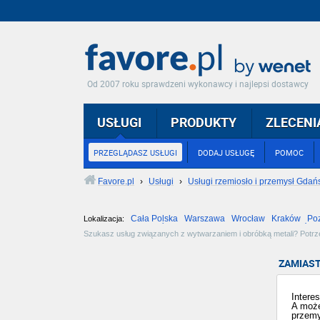
Od 2007 roku sprawdzeni wykonawcy i najlepsi dostawcy
USŁUGI
PRODUKTY
ZLECENI
PRZEGLĄDASZ USŁUGI
DODAJ USŁUGĘ
POMOC
Favore.pl
›
Usługi
›
Usługi rzemiosło i przemysł Gdań
Cała Polska
Warszawa
Wrocław
Kraków
Po
Lokalizacja:
Częstochowa
Toruń
Olsztyn
Sosnowiec
Opole
Tarnów
Szukasz usług związanych z wytwarzaniem i obróbką metali? Potrzeb
podobne problemy odpowiadają zebrane tu oferty. Zobacz dostępne o
ZAMIAST
Intere
A może
przemy