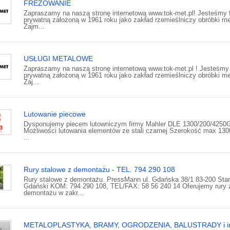
FREZOWANIE
Zapraszamy na naszą stronę internetową www.tok-met.pl! Jesteśmy 
prywatną założoną w 1961 roku jako zakład rzemieślniczy obróbki met
Zajm...
USŁUGI METALOWE
Zapraszamy na naszą stronę internetową www.tok-met.pl ! Jesteśmy
prywatną założoną w 1961 roku jako zakład rzemieślniczy obróbki met
Zaj...
Lutowanie piecowe
Dysponujemy piecem lutowniczym firmy Mahler DLE 1300/200/4250
Możliwości lutowania elementów ze stali czarnej Szerokość max 13
...
Rury stalowe z demontażu - TEL. 794 290 108
Rury stalowe z demontażu. PressMann ul. Gdańska 38/1 83-200 Sta
Gdański KOM: 794 290 108, TEL/FAX: 58 56 240 14 Oferujemy rury 
demontażu w zakr...
METALOPLASTYKA, BRAMY, OGRODZENIA, BALUSTRADY i i