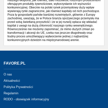
naszego eksportu, jak również, dało możliwość rodzimym producentom
oferującym produkty żywnościowe, wykorzystanie ich wyższości
konkurencyjnej. Obecnie na polski rynek przemysłowy duży wpływ
wywierają rynki zagraniczne, jak również kapitały od nich pochodzące.
Poza ty gospodarki państw bardziej rozwiniętych, głównie z Europy
zachodniej, uważają, że w Polsce branża spożywczego przemysłu ma
przed sobą świetlaną przyszłość i że w jej rozwój opłaca się wkładać
kapitał z uwagi na dużą chłonność naszego rynku wewnętrznego.
Równocześnie nie możemy zapominać, że mimo dużych zmian po
transformacji i akcesji do UE, czeka nas jeszcze długotrwały oraz
trudny proces umożliwiający wytworzenie jednej z najbardziej
konkurencyjnych dziedzin na międzynarodowej arenie.
FAVORE.PL
O nas
Aktualności
Polityka Prywatności
Regulamin
RODO - obowiązek informacyjny