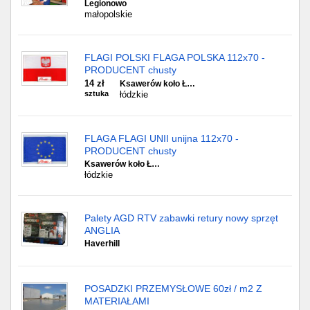
Legionowo
małopolskie
FLAGI POLSKI FLAGA POLSKA 112x70 -
PRODUCENT chusty
14 zł
Ksawerów koło Ł…
sztuka
łódzkie
FLAGA FLAGI UNII unijna 112x70 -
PRODUCENT chusty
Ksawerów koło Ł…
łódzkie
Palety AGD RTV zabawki retury nowy sprzęt
ANGLIA
Haverhill
POSADZKI PRZEMYSŁOWE 60zł / m2 Z
MATERIAŁAMI