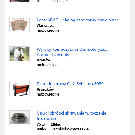
m²
lubelskie
LemonBAG - ekologiczne torby bawełniane
Warszawa
mazowieckie
Wyroby kompozytowe dla motoryzacji
Karbon Laminaty
Kraków
małopolskie
Ploter laserowy Co2 Sybil pro 3050
Pruszków
mazowieckie
Usługi obróbki skrawaniem, toczenie,
frezowanie
75 zł
Elbląg
godz.
warmińsko-mazurskie