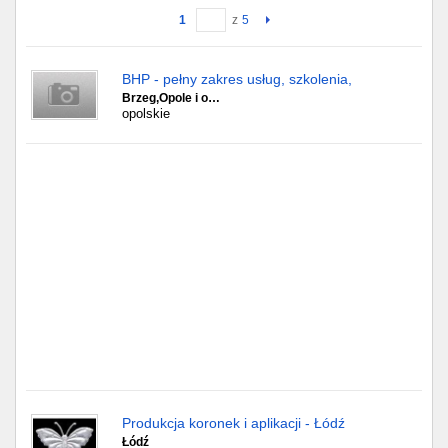
1
z
5
Gdańsk
BHP - pełny zakres usług, szkolenia,
Chorzów
Brzeg,Opole i o…
opolskie
Lublin
Bydgoszcz
Rzeszów
Gdynia
Gliwice
Białystok
Kielce
Produkcja koronek i aplikacji - Łódź
Łódź