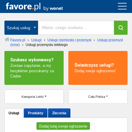
Cała Polska
wszystkie w całym kraju
Szukaj usług
Favore.pl
›
Usługi
›
Usługi rzemiosło i przemysł
›
Usługi przemysł
(inne)
›
Usługi przemysłu lekkiego
Warszawa
Szukasz wykonawcy?
Wrocław
Świadczysz usługi?
Zostaw zapytanie, a my
bezpłatnie poszukamy za
Dodaj swoje ogłoszenie!
Kraków
Ciebie
Poznań
Kategoria Lekki
Cała Polska
Łódź
Usługi
Produkty
Zlecenia
Katowice
Dodaj tutaj swoje ogłoszenie
Szczecin