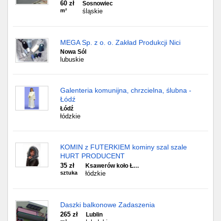
60 zł
Sosnowiec
m²
śląskie
MEGA Sp. z o. o. Zakład Produkcji Nici
Nowa Sól
lubuskie
Galenteria komunijna, chrzcielna, ślubna -
Łódź
Łódź
łódzkie
KOMIN z FUTERKIEM kominy szal szale
HURT PRODUCENT
35 zł
Ksawerów koło Ł…
sztuka
łódzkie
Daszki balkonowe Zadaszenia
265 zł
Lublin