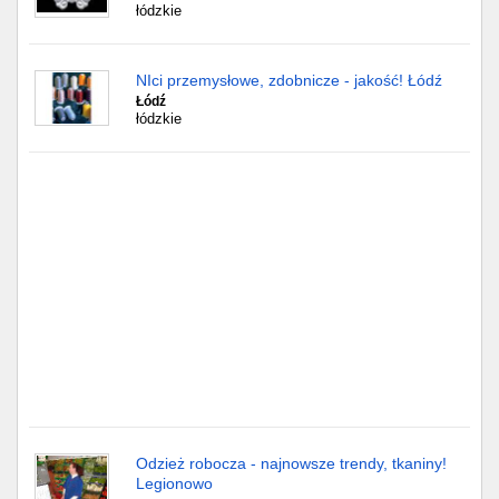
Częstochowa
łódzkie
Toruń
NIci przemysłowe, zdobnicze - jakość! Łódź
Łódź
Olsztyn
łódzkie
Sosnowiec
Opole
Tarnów
Radom
Bytom
Tychy
Odzież robocza - najnowsze trendy, tkaniny!
Legionowo