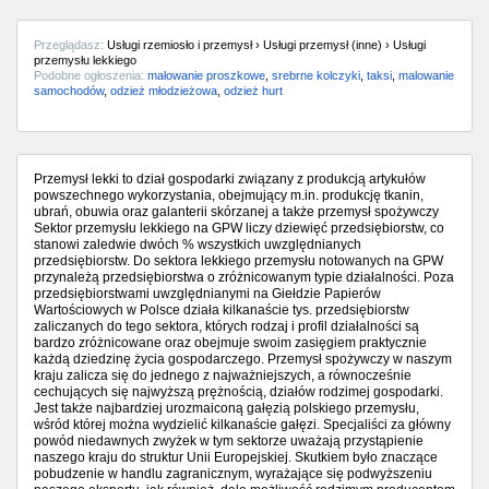
Przeglądasz:
Usługi rzemiosło i przemysł › Usługi przemysł (inne) › Usługi
przemysłu lekkiego
Podobne ogłoszenia:
malowanie proszkowe
,
srebrne kolczyki
,
taksi
,
malowanie
samochodów
,
odzież młodzieżowa
,
odzież hurt
Przemysł lekki to dział gospodarki związany z produkcją artykułów
powszechnego wykorzystania, obejmujący m.in. produkcję tkanin,
ubrań, obuwia oraz galanterii skórzanej a także przemysł spożywczy
Sektor przemysłu lekkiego na GPW liczy dziewięć przedsiębiorstw, co
stanowi zaledwie dwóch % wszystkich uwzględnianych
przedsiębiorstw. Do sektora lekkiego przemysłu notowanych na GPW
przynależą przedsiębiorstwa o zróżnicowanym typie działalności. Poza
przedsiębiorstwami uwzględnianymi na Giełdzie Papierów
Wartościowych w Polsce działa kilkanaście tys. przedsiębiorstw
zaliczanych do tego sektora, których rodzaj i profil działalności są
bardzo zróżnicowane oraz obejmuje swoim zasięgiem praktycznie
każdą dziedzinę życia gospodarczego. Przemysł spożywczy w naszym
kraju zalicza się do jednego z najważniejszych, a równocześnie
cechujących się najwyższą prężnością, działów rodzimej gospodarki.
Jest także najbardziej urozmaiconą gałęzią polskiego przemysłu,
wśród której można wydzielić kilkanaście gałęzi. Specjaliści za główny
powód niedawnych zwyżek w tym sektorze uważają przystąpienie
naszego kraju do struktur Unii Europejskiej. Skutkiem było znaczące
pobudzenie w handlu zagranicznym, wyrażające się podwyższeniu