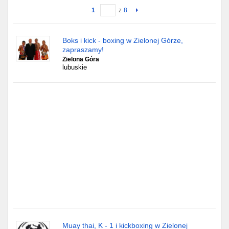
1
z
8
Gdańsk
Boks i kick - boxing w Zielonej Górze,
Chorzów
zapraszamy!
Zielona Góra
Lublin
lubuskie
Bydgoszcz
Rzeszów
Gdynia
Gliwice
Białystok
Kielce
Muay thai, K - 1 i kickboxing w Zielonej