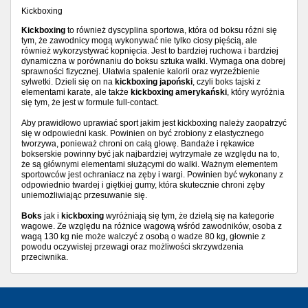
Kickboxing
Kickboxing
to również dyscyplina sportowa, która od boksu różni się
tym, że zawodnicy mogą wykonywać nie tylko ciosy pięścią, ale
również wykorzystywać kopnięcia. Jest to bardziej ruchowa i bardziej
dynamiczna w porównaniu do boksu sztuka walki. Wymaga ona dobrej
sprawności fizycznej. Ułatwia spalenie kalorii oraz wyrzeźbienie
sylwetki. Dzieli się on na
kickboxing japoński
, czyli boks tajski z
elementami karate, ale także
kickboxing amerykański
, który wyróżnia
się tym, że jest w formule full-contact.
Aby prawidłowo uprawiać sport jakim jest kickboxing należy zaopatrzyć
się w odpowiedni kask. Powinien on być zrobiony z elastycznego
tworzywa, ponieważ chroni on całą głowę. Bandaże i rękawice
bokserskie powinny być jak najbardziej wytrzymałe ze względu na to,
że są głównymi elementami służącymi do walki. Ważnym elementem
sportowców jest ochraniacz na zęby i wargi. Powinien być wykonany z
odpowiednio twardej i giętkiej gumy, która skutecznie chroni zęby
uniemożliwiając przesuwanie się.
Boks
jak i
kickboxing
wyróżniają się tym, że dzielą się na kategorie
wagowe. Ze względu na różnice wagową wśród zawodników, osoba z
wagą 130 kg nie może walczyć z osobą o wadze 80 kg, głownie z
powodu oczywistej przewagi oraz możliwości skrzywdzenia
przeciwnika.