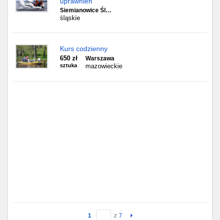
uprawnień
Siemianowice Śl…
śląskie
Kurs codzienny
650 zł
Warszawa
sztuka
mazowieckie
1
z
7