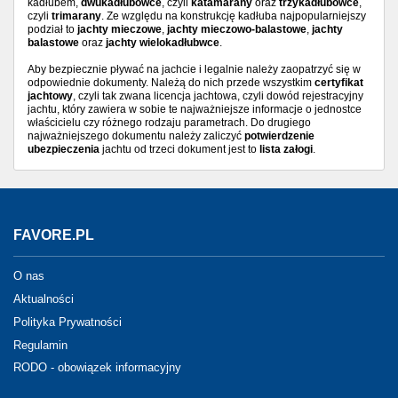
kadłubem,
dwukadłubowce
, czyli
katamarany
oraz
trzykadłubowce
,
czyli
trimarany
. Ze względu na konstrukcję kadłuba najpopularniejszy
podział to
jachty mieczowe
,
jachty mieczowo-balastowe
,
jachty
balastowe
oraz
jachty wielokadłubwce
.
Aby bezpiecznie pływać na jachcie i legalnie należy zaopatrzyć się w
odpowiednie dokumenty. Należą do nich przede wszystkim
certyfikat
jachtowy
, czyli tak zwana licencja jachtowa, czyli dowód rejestracyjny
jachtu, który zawiera w sobie te najważniejsze informacje o jednostce
właścicielu czy różnego rodzaju parametrach. Do drugiego
najważniejszego dokumentu należy zaliczyć
potwierdzenie
ubezpieczenia
jachtu od trzeci dokument jest to
lista załogi
.
FAVORE.PL
O nas
Aktualności
Polityka Prywatności
Regulamin
RODO - obowiązek informacyjny