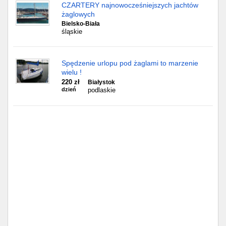
Częstochowa
CZARTERY najnowocześniejszych jachtów
żaglowych
Bielsko-Biała
Toruń
śląskie
Olsztyn
Spędzenie urlopu pod żaglami to marzenie
Sosnowiec
wielu !
220 zł
Białystok
dzień
podlaskie
Opole
Tarnów
Radom
Bytom
Tychy