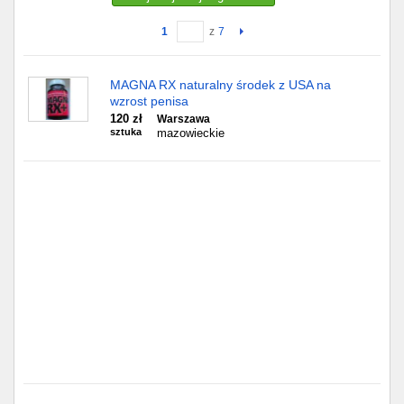
1
z
7
Gdańsk
Chorzów
MAGNA RX naturalny środek z USA na
wzrost penisa
Lublin
120 zł
Warszawa
sztuka
mazowieckie
Bydgoszcz
Rzeszów
Gdynia
Gliwice
Białystok
Kielce