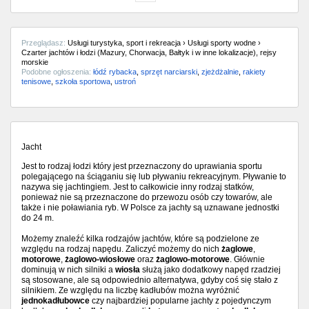
Przeglądasz:
Usługi turystyka, sport i rekreacja › Usługi sporty wodne ›
Czarter jachtów i łodzi (Mazury, Chorwacja, Bałtyk i w inne lokalizacje), rejsy
morskie
Podobne ogłoszenia:
łódź rybacka
,
sprzęt narciarski
,
zjeżdżalnie
,
rakiety
tenisowe
,
szkoła sportowa
,
ustroń
Jacht
Jest to rodzaj łodzi który jest przeznaczony do uprawiania sportu
polegającego na ściąganiu się lub pływaniu rekreacyjnym. Pływanie to
nazywa się jachtingiem. Jest to całkowicie inny rodzaj statków,
ponieważ nie są przeznaczone do przewozu osób czy towarów, ale
także i nie poławiania ryb. W Polsce za jachty są uznawane jednostki
do 24 m.
Możemy znaleźć kilka rodzajów jachtów, które są podzielone ze
względu na rodzaj napędu. Zaliczyć możemy do nich
żaglowe
,
motorowe
,
żaglowo-wiosłowe
oraz
żaglowo-motorowe
. Głównie
dominują w nich silniki a
wiosła
służą jako dodatkowy napęd rzadziej
są stosowane, ale są odpowiednio alternatywa, gdyby coś się stało z
silnikiem. Ze względu na liczbę kadłubów można wyróżnić
jednokadłubowce
czy najbardziej popularne jachty z pojedynczym