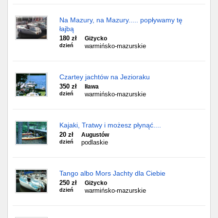
Na Mazury, na Mazury..... popływamy tę
łajbą
180 zł
Giżycko
dzień
warmińsko-mazurskie
Czartey jachtów na Jezioraku
350 zł
Iława
dzień
warmińsko-mazurskie
Kajaki, Tratwy i możesz płynąć....
20 zł
Augustów
dzień
podlaskie
Tango albo Mors Jachty dla Ciebie
250 zł
Giżycko
dzień
warmińsko-mazurskie