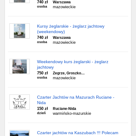
740 zł
Warszawa
osoba
mazowieckie
Kursy żeglarskie - żeglarz jachtowy
(weekendowy)
740 zł
Warszawa
osoba
mazowieckie
Weekendowy kurs żeglarski - żeglarz
jachtowy
750 zł
Zegrze, Groszko…
osoba
mazowieckie
Czarter Jachtów na Mazurach Ruciane -
Nida
150 zł
Ruciane-Nida
dzień
warmińsko-mazurskie
Czarter jachtów na Kaszubach !!! Polecam