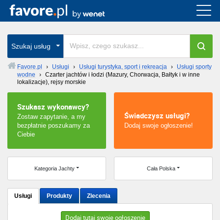
Cała Polska
wszystkie w całym kraju
Szukaj usług
Favore.pl
›
Usługi
›
Usługi turystyka, sport i rekreacja
›
Usługi sporty
wodne
›
Czarter jachtów i łodzi (Mazury, Chorwacja, Bałtyk i w inne
Warszawa
lokalizacje), rejsy morskie
Wrocław
Szukasz wykonawcy?
Świadczysz usługi?
Zostaw zapytanie, a my
Kraków
bezpłatnie poszukamy za
Dodaj swoje ogłoszenie!
Ciebie
Poznań
Kategoria Jachty
Cała Polska
Łódź
Katowice
Usługi
Produkty
Zlecenia
Szczecin
Dodaj tutaj swoje ogłoszenie