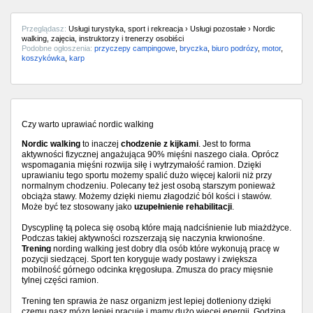
Przeglądasz:
Usługi turystyka, sport i rekreacja › Usługi pozostałe › Nordic
walking, zajęcia, instruktorzy i trenerzy osobiści
Podobne ogłoszenia:
przyczepy campingowe
,
bryczka
,
biuro podrózy
,
motor
,
koszykówka
,
karp
Czy warto uprawiać nordic walking
Nordic walking
to inaczej
chodzenie z kijkami
. Jest to forma
aktywności fizycznej angażująca 90% mięśni naszego ciała. Oprócz
wspomagania mięśni rozwija siłę i wytrzymałość ramion. Dzięki
uprawianiu tego sportu możemy spalić dużo więcej kalorii niż przy
normalnym chodzeniu. Polecany też jest osobą starszym ponieważ
obciąża stawy. Możemy dzięki niemu złagodzić ból kości i stawów.
Może być tez stosowany jako
uzupełnienie rehabilitacji
.
Dyscyplinę tą poleca się osobą które mają nadciśnienie lub miażdżyce.
Podczas takiej aktywności rozszerzają się naczynia krwionośne.
Trening
nording walking jest dobry dla osób które wykonują pracę w
pozycji siedzącej. Sport ten koryguje wady postawy i zwiększa
mobilność górnego odcinka kręgosłupa. Zmusza do pracy mięsnie
tylnej części ramion.
Trening ten sprawia że nasz organizm jest lepiej dotleniony dzięki
czemu nasz mózg lepiej pracuje i mamy dużo więcej energii. Godzina