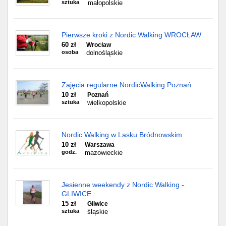
sztuka
małopolskie
Pierwsze kroki z Nordic Walking WROCŁAW
60 zł
Wrocław
osoba
dolnośląskie
Zajęcia regularne NordicWalking Poznań
10 zł
Poznań
sztuka
wielkopolskie
Nordic Walking w Lasku Bródnowskim
10 zł
Warszawa
godz.
mazowieckie
Jesienne weekendy z Nordic Walking -
GLIWICE
15 zł
Gliwice
sztuka
śląskie