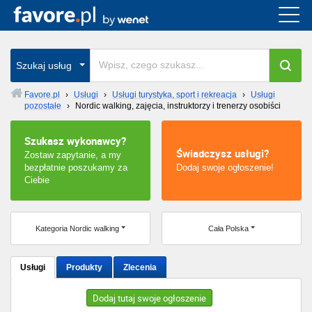
Cała Polska
wszystkie w całym kraju
Szukaj usług
Favore.pl
›
Usługi
›
Usługi turystyka, sport i rekreacja
›
Usługi
pozostałe
›
Nordic walking, zajęcia, instruktorzy i trenerzy osobiści
Warszawa
Szukasz wykonawcy?
Wrocław
Świadczysz usługi?
Zostaw zapytanie, a my
bezpłatnie poszukamy za
Dodaj swoje ogłoszenie!
Kraków
Ciebie
Poznań
Kategoria Nordic walking
Cała Polska
Łódź
Usługi
Produkty
Zlecenia
Katowice
Dodaj tutaj swoje ogłoszenie
Szczecin