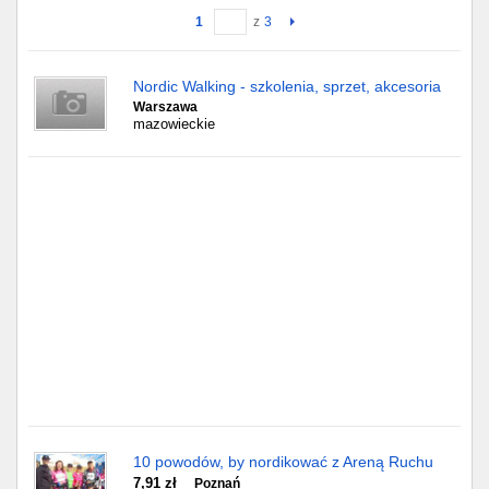
1
z
3
Gdańsk
Nordic Walking - szkolenia, sprzet, akcesoria
Chorzów
Warszawa
mazowieckie
Lublin
Bydgoszcz
Rzeszów
Gdynia
Gliwice
Białystok
Kielce
10 powodów, by nordikować z Areną Ruchu
7,91 zł
Poznań