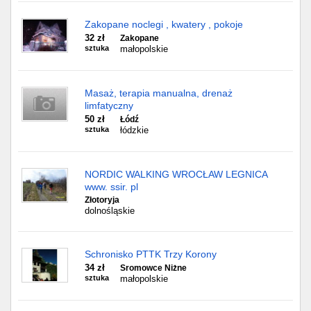
Zakopane noclegi , kwatery , pokoje
32 zł
Zakopane
sztuka
małopolskie
Masaż, terapia manualna, drenaż
limfatyczny
50 zł
Łódź
sztuka
łódzkie
NORDIC WALKING WROCŁAW LEGNICA
www. ssir. pl
Złotoryja
dolnośląskie
Schronisko PTTK Trzy Korony
34 zł
Sromowce Niżne
sztuka
małopolskie