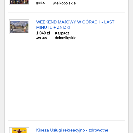
Częstochowa
godz.
wielkopolskie
Toruń
WEEKEND MAJOWY W GÓRACH - LAST
MINUTE + ZNIŻKI
Olsztyn
1 040 zł
Karpacz
zestaw
dolnośląskie
Sosnowiec
Opole
Tarnów
Radom
Bytom
Tychy
Kineza Usługi rekreacyjno - zdrowotne