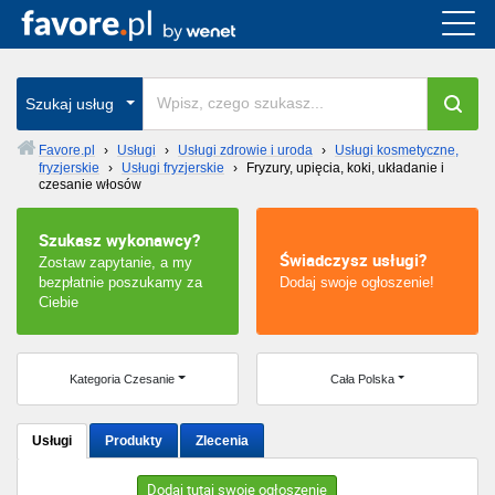
Cała Polska
wszystkie w całym kraju
Szukaj usług
Favore.pl
›
Usługi
›
Usługi zdrowie i uroda
›
Usługi kosmetyczne,
fryzjerskie
›
Usługi fryzjerskie
›
Fryzury, upięcia, koki, układanie i
Warszawa
czesanie włosów
Wrocław
Szukasz wykonawcy?
Świadczysz usługi?
Zostaw zapytanie, a my
Kraków
bezpłatnie poszukamy za
Dodaj swoje ogłoszenie!
Ciebie
Poznań
Kategoria Czesanie
Cała Polska
Łódź
Katowice
Usługi
Produkty
Zlecenia
Szczecin
Dodaj tutaj swoje ogłoszenie