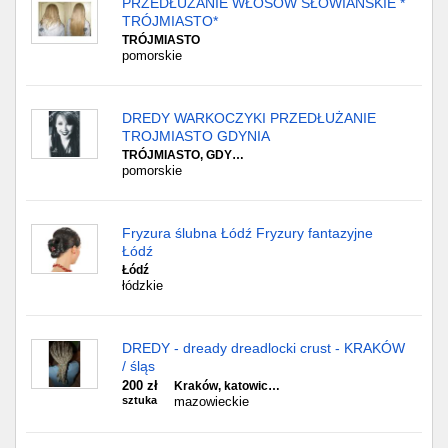
PRZEDŁUŻANIE WŁOSÓW SŁOWIAŃSKIE *
TRÓJMIASTO*
TRÓJMIASTO
pomorskie
DREDY WARKOCZYKI PRZEDŁUŻANIE
TROJMIASTO GDYNIA
TRÓJMIASTO, GDY…
pomorskie
Fryzura ślubna Łódź Fryzury fantazyjne
Łódź
Łódź
łódzkie
DREDY - dready dreadlocki crust - KRAKÓW
/ śląs
200 zł
Kraków, katowic…
sztuka
mazowieckie