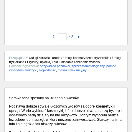
1
z
8
Przeglądasz:
Usługi zdrowie i uroda › Usługi kosmetyczne, fryzjerskie › Usługi
fryzjerskie › Fryzury, upięcia, koki, układanie i czesanie włosów
Podobne ogłoszenia:
odżywki do paznokci
,
sprzęt stomatologiczny
,
pomoc
emerytom
,
kolczyki
,
niepłodność
,
masaż relaksacyjny
Sprawdzone sposoby na układanie włosów
Podstawą dobrze i trwale ułożonych włosów są dobre
kosmetyki i
sprzęt
. Warto wybierać kosmetyki, które dobrze utrwalą naszą fryzurę i
dodatkowo będą działały na nie odżywczo. Dobrym wyborem będzie
też odpowiedni sprzęt, w który możemy zainwestować. Starczy nam na
lata i nie będzie tak niszczył włosów.