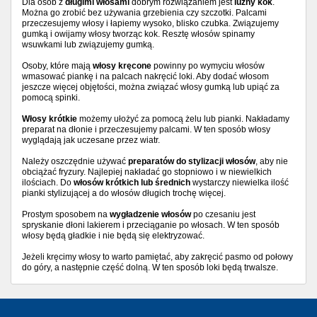
Dla osób z
długimi włosami
dobrym rozwiązaniem jest
luźny kok
.
Można go zrobić bez używania grzebienia czy szczotki. Palcami
przeczesujemy włosy i łapiemy wysoko, blisko czubka. Związujemy
gumką i owijamy włosy tworząc kok. Resztę włosów spinamy
wsuwkami lub związujemy gumką.
Osoby, które mają
włosy kręcone
powinny po wymyciu włosów
wmasować piankę i na palcach nakręcić loki. Aby dodać włosom
jeszcze więcej objętości, można związać włosy gumką lub upiąć za
pomocą spinki.
Włosy krótkie
możemy ułożyć za pomocą żelu lub pianki. Nakładamy
preparat na dłonie i przeczesujemy palcami. W ten sposób włosy
wyglądają jak uczesane przez wiatr.
Należy oszczędnie używać
preparatów do stylizacji włosów
, aby nie
obciążać fryzury. Najlepiej nakładać go stopniowo i w niewielkich
ilościach. Do
włosów krótkich lub średnich
wystarczy niewielka ilość
pianki stylizującej a do włosów długich trochę więcej.
Prostym sposobem na
wygładzenie włosów
po czesaniu jest
spryskanie dłoni lakierem i przeciąganie po włosach. W ten sposób
włosy będą gładkie i nie będą się elektryzować.
Jeżeli kręcimy włosy to warto pamiętać, aby zakręcić pasmo od połowy
do góry, a następnie część dolną. W ten sposób loki będą trwalsze.