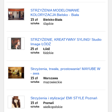
STRZYŻENIA MODELOWANIE
KOLORYZACJA Bielsko - Biała
15 zł
Bielsko-Biała
sztuka
śląskie
STRZYŻENIE, KREATYWNY SYLING! Studio
Image ŁÓDŹ
25 zł
Łódź
sztuka
łódzkie
Strzyżenia, trwała, prostowanie! MAYUBE W
- awa
15 zł
Warszawa
sztuka
mazowieckie
Strzyżenia i stylizacja! EMI STYLE Poznań
15 zł
Poznań
sztuka
wielkopolskie