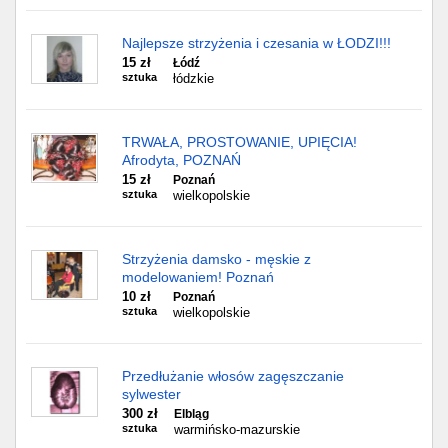
Najlepsze strzyżenia i czesania w ŁODZI!!!
15 zł
Łódź
sztuka
łódzkie
TRWAŁA, PROSTOWANIE, UPIĘCIA!
Afrodyta, POZNAŃ
15 zł
Poznań
sztuka
wielkopolskie
Strzyżenia damsko - męskie z
modelowaniem! Poznań
10 zł
Poznań
sztuka
wielkopolskie
Przedłużanie włosów zagęszczanie
sylwester
300 zł
Elbląg
sztuka
warmińsko-mazurskie