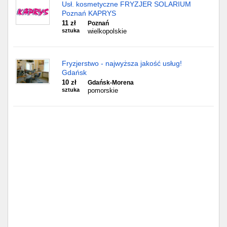
Częstochowa
Usł. kosmetyczne FRYZJER SOLARIUM
Poznań KAPRYS
11 zł
Poznań
Toruń
sztuka
wielkopolskie
Olsztyn
Fryzjerstwo - najwyższa jakość usług!
Sosnowiec
Gdańsk
10 zł
Gdańsk-Morena
sztuka
pomorskie
Opole
Tarnów
Radom
Bytom
Tychy