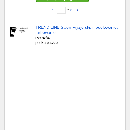
1
z
8
Gdańsk
Chorzów
TREND LINE Salon Fryzjerski, modelowanie,
farbowanie
Lublin
Rzeszów
podkarpackie
Bydgoszcz
Rzeszów
Gdynia
Gliwice
Białystok
Kielce