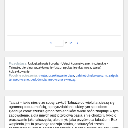
1
z
12
Przeglądasz:
Usługi zdrowie i uroda › Usługi kosmetyczne, fryzjerskie ›
Tatuaże, piercing, przekłuwanie (uszu, pępka, języka, nosa, wargi),
kolczykowanie
Podobne ogłoszenia:
trwała
,
przekłuwanie ciała
,
gabinet ginekologiczny
,
zajęcia
terapeutyczne
,
pedodoncja
,
medycyna zwierząt
Tatuaż – jakie niesie ze sobą ryzyko? Tatuaże od wielu lat cieszą się
ogromną popularnością, a przyozdabianie skóry tym sposobem
zjednuje coraz szersze grono zwolenników. Wiele osób znajduje w tym
zadowolenie, a dla innych jest to życiowa pasja, i nie chodzi tu tylko o
pracowanie jako tatuażysta, ale o myśl jaka przyświeca tatuażom. Bez
wątpienia jest to pewnego rodzaju sztuka, a tatuażyści często