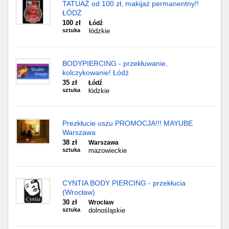
TATUAŻ od 100 zł, makijaż permanentny!!
ŁÓDŻ
100 zł
Łódź
sztuka
łódzkie
BODYPIERCING - przekłuwanie,
kolczykowanie! Łódź
35 zł
Łódź
sztuka
łódzkie
Prezkłucie uszu PROMOCJA!!! MAYUBE
Warszawa
38 zł
Warszawa
sztuka
mazowieckie
CYNTIA BODY PIERCING - przekłucia
(Wrocław)
30 zł
Wrocław
sztuka
dolnośląskie