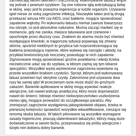
zachwycają swoim talentem i zręcznością. Wykonywanie tatuaży wiąże
się jednak z pewnym ryzykiem. Są one robione igłą wstrzykującą farbę
w skórę, więc jest to poważna ingerencja w ludzki organizm. Używanie
igieł niesie ze sobą zagrożenie infekcją. Niezwykle łatwo jest tą drogą
przekazać wirusa HIV czy AIDS, oraz bakterie, mogące spowodować
zapalenie wątroby. Po wykonaniu tatuażu niemal zawsze towarzyszy
mu obrzęk, co jest absolutnie naturalne. Można zacząć martwić się w
momencie, gdy nie zanika, miejsce tatuowane jest czerwone i
opuchnięte przez dłuższy czas. Znakiem do alarmu może być również
występujące krwotoki, w najgorszej sytuacji pojawiają się zmiany
skórne, spośród niektórych to grzybica lub rozprzestrzeniająca się
bakteria powodująca ropienie, które wylewa się narządy i układy, na
przykład krwionośny,lub moczowy, powodując w nich zapalenie.
Zignorowane mogą spowodować groźne powikłania i wtedy trzeba
niezwłocznie udać się do szpitala, w którym zajmą się tym lekarze
specjaliści. Wszystkie wyżej wymienione zagrożenia wywołane są
przede wszystkim brakiem czystości. Sprzęt, którym jest wykonywany
tatuaż powinien być sterylnie czysty. Zabronione jest używanie dwa
razy tej samej igły! W przeciwnym razie może dojść do groźnych
zakażeń. Barwniki aplikowane w skórę mogą wywołać reakcje
alergiczne, lub nawet wstrząs analityczny, który może doprowadzić
nawet do śmierci. Istnieje również niebezpieczeństwo uszkodzenia
nerwu igłą, mogące prowadzić do szczątkowego paraliżu. Aby
zmniejszyć zagrożenie wystąpienia jakiegokolwiek objawu, trzeba w
pierwszej kolejności sprawdzić wszystkie wkwalifikowane, cieszące się
renomą studia tatuażu. W takich pilnowane są wszystkie wymagane
zasady higieniczne, pracują utalentowani tatuażyści, którzy mają duże
doświadczenie w swoim fachu, przeprowadza się próby alergiczne i
dzięki nim dobiera dobry barwnik.