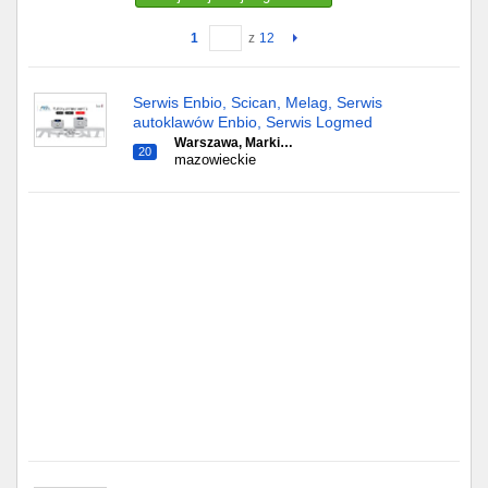
1
z
12
Gdańsk
Chorzów
Serwis Enbio, Scican, Melag, Serwis
autoklawów Enbio, Serwis Logmed
Lublin
Warszawa, Marki…
20
mazowieckie
Bydgoszcz
Rzeszów
Gdynia
Gliwice
Białystok
Kielce