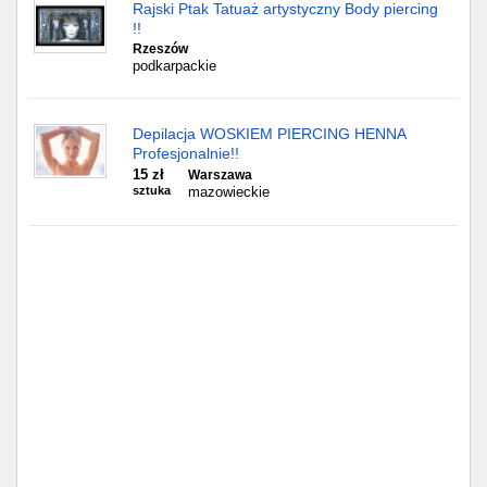
Częstochowa
Rajski Ptak Tatuaż artystyczny Body piercing
!!
Rzeszów
Toruń
podkarpackie
Olsztyn
Depilacja WOSKIEM PIERCING HENNA
Profesjonalnie!!
Sosnowiec
15 zł
Warszawa
sztuka
mazowieckie
Opole
Tarnów
Radom
Bytom
Tychy