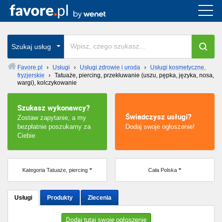
Cała Polska
wszystkie w całym kraju
Szukaj usług
Favore.pl
›
Usługi
›
Usługi zdrowie i uroda
›
Usługi kosmetyczne,
fryzjerskie
›
Tatuaże, piercing, przekłuwanie (uszu, pępka, języka, nosa,
Warszawa
wargi), kolczykowanie
Wrocław
Szukasz wykonawcy?
Świadczysz usługi?
Zostaw zapytanie, a my
Kraków
bezpłatnie poszukamy za
Dodaj swoje ogłoszenie!
Ciebie
Poznań
Kategoria Tatuaże, piercing
Cała Polska
Łódź
Katowice
Usługi
Produkty
Zlecenia
Szczecin
Dodaj tutaj swoje ogłoszenie