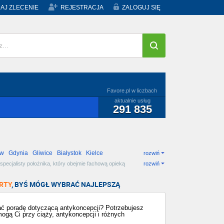
AJ ZLECENIE
REJESTRACJA
ZALOGUJ SIĘ
Favore.pl w liczbach
aktualnie usług
291 835
ów
Gdynia
Gliwice
Białystok
Kielce
rozwiń
specjalisty położnika, który obejmie fachową opieką
rozwiń
RTY
, BYŚ MÓGŁ WYBRAĆ NAJLEPSZĄ
ać poradę dotyczącą antykoncepcji? Potrzebujesz
ogą Ci przy ciąży, antykoncepcji i różnych