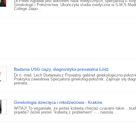
Dr.Preeti Agrawal jest doktorem nauk medycznych, specjalistą II stop
Ginekologii i Położnictwa. Ukończyła studia medyczne w S.M.S.Medi
College Jaipu...
Badania USG ciąży, diagnostyka prenatalna Łódź
Dr n. med. Lech Dudarewicz Prywatny gabinet ginekologiczno-położn
Praktyka zawodowa Specjalista ginekolog-położnik. Zajmuje się diag
prenata...
Ginekologia dziecięca i młodzieżowa - Kraków
WITAJ! To wspaniałe, że jesteś kobietą chociaż czasami takie... trud
prawda? Jeżeli jesteś "kobietą z problemem" - ...nastola...