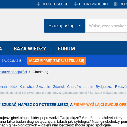
DODAJ USŁUGĘ
DODAJ PRODUKT
DOD
Szukaj usług
A
BAZA WIEDZY
FORUM
MASZ FIRMĘ? ZAREJESTRUJ SIĘ
ZALOGUJ SIĘ
ekarze specjaliści
›
Ginekolog
znań
Łódź
Katowice
Szczecin
Gdańsk
Chorzów
Lublin
Bydgoszcz
Rzesz
Radom
Bytom
Tychy
ykonania cytologii lub uzyskania porady dotyczącej antykoncepcji? Szukasz doświadczonego 
inetów i klinik ginekologicznych. Zobacz dostępne oferty i wybierz najlepszą dla siebie!
 SZUKAĆ, NAPISZ CO POTRZEBUJESZ, A
FIRMY WYŚLĄ CI SWOJE OFE
ujesz ginekologa, który poprowadzi Twoją ciążę? A może chciałabyś otrzym
nia kilku badań diagnostycznych, takich jak cytologia? Nasi ginekolodzy pom
mach ginekologicznych – dzięki nim będziesz mogła spać spokojnie.