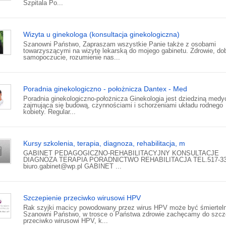
Szpitala Po...
Wizyta u ginekologa (konsultacja ginekologiczna)
Szanowni Państwo, Zapraszam wszystkie Panie także z osobami
towarzyszącymi na wizytę lekarską do mojego gabinetu. Zdrowie, do
samopoczucie, rozumienie nas...
Poradnia ginekologiczno - położnicza Dantex - Med
Poradnia ginekologiczno-położnicza Ginekologia jest dziedziną med
zajmująca się budową, czynnościami i schorzeniami układu rodnego
kobiety. Regular...
Kursy szkolenia, terapia, diagnoza, rehabilitacja, m
GABINET PEDAGOGICZNO-REHABILITACYJNY KONSULTACJE
DIAGNOZA TERAPIA PORADNICTWO REHABILITACJA TEL.517-33
biuro.gabinet@wp.pl GABINET ...
Szczepienie przeciwko wirusowi HPV
Rak szyjki macicy powodowany przez wirus HPV może być śmiertel
Szanowni Państwo, w trosce o Państwa zdrowie zachęcamy do szcz
przeciwko wirusowi HPV, k...