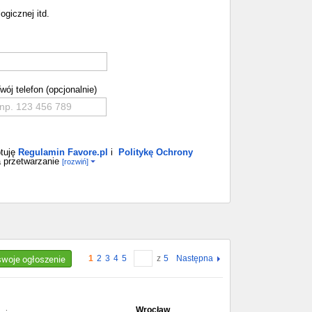
ogicznej itd.
wój telefon (opcjonalnie)
tuję
Regulamin Favore.pl
i
Politykę Ochrony
 przetwarzanie
[rozwiń]
 swoje ogłoszenie
1
2
3
4
5
z
5
Następna
Wrocław