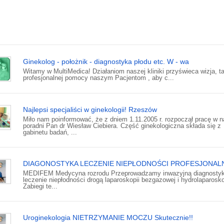
Ginekolog - położnik - diagnostyka płodu etc. W - wa
Witamy w MultiMedica! Działaniom naszej kliniki przyświeca wizja, t
profesjonalnej pomocy naszym Pacjentom , aby c...
Najlepsi specjaliści w ginekologii! Rzeszów
Miło nam poinformować, że z dniem 1.11.2005 r. rozpoczął pracę w n
poradni Pan dr Wiesław Ciebiera. Część ginekologiczna składa się z
gabinetu badań, ...
DIAGONOSTYKA LECZENIE NIEPŁODNOŚCI PROFESJONAL
MEDIFEM Medycyna rozrodu Przeprowadzamy inwazyjną diagnostyk
leczenie niepłodności drogą laparoskopii bezgazowej i hydrolaparosko
Zabiegi te...
Uroginekologia NIETRZYMANIE MOCZU Skutecznie!!