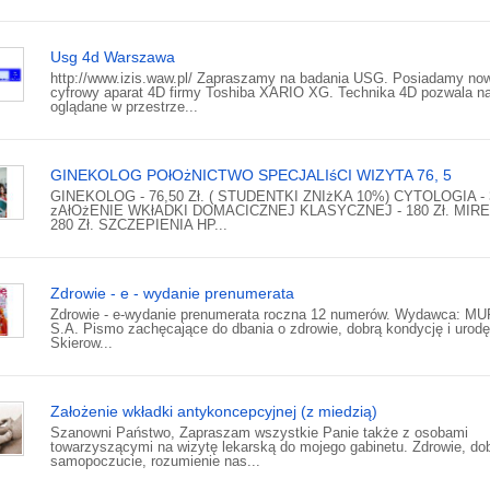
Usg 4d Warszawa
http://www.izis.waw.pl/ Zapraszamy na badania USG. Posiadamy no
cyfrowy aparat 4D firmy Toshiba XARIO XG. Technika 4D pozwala n
oglądane w przestrze...
GINEKOLOG POłOżNICTWO SPECJALIśCI WIZYTA 76, 5
GINEKOLOG - 76,50 Zł. ( STUDENTKI ZNIżKA 10%) CYTOLOGIA - 3
zAłOżENIE WKłADKI DOMACICZNEJ KLASYCZNEJ - 180 Zł. MIRE
280 Zł. SZCZEPIENIA HP...
Zdrowie - e - wydanie prenumerata
Zdrowie - e-wydanie prenumerata roczna 12 numerów. Wydawca: 
S.A. Pismo zachęcające do dbania o zdrowie, dobrą kondycję i urodę
Skierow...
Założenie wkładki antykoncepcyjnej (z miedzią)
Szanowni Państwo, Zapraszam wszystkie Panie także z osobami
towarzyszącymi na wizytę lekarską do mojego gabinetu. Zdrowie, do
samopoczucie, rozumienie nas...