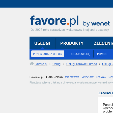
Od 2007 roku sprawdzeni wykonawcy i najlepsi dostawcy
USŁUGI
PRODUKTY
ZLECENI
PRZEGLĄDASZ USŁUGI
DODAJ USŁUGĘ
POMOC
Favore.pl
›
Usługi
›
Usługi zdrowie i uroda
›
Usługi l
Cała Polska
Warszawa
Wrocław
Kraków
Po
Lokalizacja:
Częstochowa
Toruń
Olsztyn
Sosnowiec
Opole
Tarnów
Planujesz wizytę u lekarza ginekologa w celu rutynowej kontroli, w
Twoją ciążę i będzie czuwał nad porodem? Tutaj znajdziesz oferty gab
ZAMIAST
Poszuk
wykona
proble