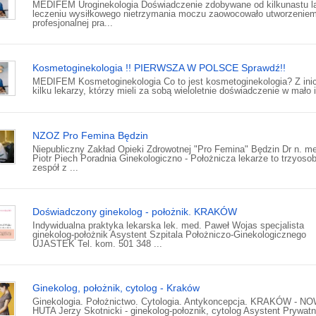
MEDIFEM Uroginekologia Doświadczenie zdobywane od kilkunastu l
leczeniu wysiłkowego nietrzymania moczu zaowocowało utworzenie
profesjonalnej pra...
Kosmetoginekologia !! PIERWSZA W POLSCE Sprawdź!!
MEDIFEM Kosmetoginekologia Co to jest kosmetoginekologia? Z ini
kilku lekarzy, którzy mieli za sobą wieloletnie doświadczenie w mało i
NZOZ Pro Femina Będzin
Niepubliczny Zakład Opieki Zdrowotnej "Pro Femina" Będzin Dr n. m
Piotr Piech Poradnia Ginekologiczno - Położnicza lekarze to trzyoso
zespół z ...
Doświadczony ginekolog - położnik. KRAKÓW
Indywidualna praktyka lekarska lek. med. Paweł Wojas specjalista
ginekolog-położnik Asystent Szpitala Położniczo-Ginekologicznego
UJASTEK Tel. kom. 501 348 ...
Ginekolog, położnik, cytolog - Kraków
Ginekologia. Położnictwo. Cytologia. Antykoncepcja. KRAKÓW - N
HUTA Jerzy Skotnicki - ginekolog-połoznik, cytolog Asystent Prywat