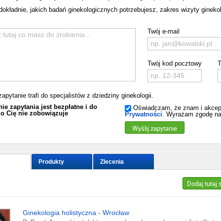
dokładnie, jakich badań ginekologicznych potrzebujesz, zakres wizyty ginekol
Twój e-mail
Twój kod pocztowy
T
apytanie trafi do specjalistów z dziedziny ginekologii.
ie zapytania jest bezpłatne i do
Oświadczam, że znam i akcep
o Cię nie zobowiązuje
Prywatności
. Wyrażam zgodę na
Wyślij zapytanie
Produkty
Zlecenia
Dodaj tutaj
Ginekologia holistyczna - Wrocław