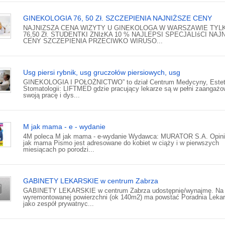
GINEKOLOGIA 76, 50 Zł. SZCZEPIENIA NAJNIŻSZE CENY
NAJNIZSZA CENA WIZYTY U GINEKOLOGA W WARSZAWIE TYL
76,50 Zł. STUDENTKI ZNIżKA 10 % NAJLEPSI SPECJALIśCI NAJ
CENY SZCZEPIENIA PRZECIWKO WIRUSO...
Usg piersi rybnik, usg gruczołów piersiowych, usg
GINEKOLOGIA I POŁOŻNICTWO” to dział Centrum Medycyny, Estety
Stomatologii: LIFTMED gdzie pracujący lekarze są w pełni zaangażo
swoją pracę i dys...
M jak mama - e - wydanie
4M poleca M jak mama - e-wydanie Wydawca: MURATOR S.A. Opini
jak mama Pismo jest adresowane do kobiet w ciąży i w pierwszych
miesiącach po porodzi...
GABINETY LEKARSKIE w centrum Zabrza
GABINETY LEKARSKIE w centrum Zabrza udostępnię/wynajmę. Na 
wyremontowanej powierzchni (ok 140m2) ma powstać Poradnia Leka
jako zespół prywatnyc...