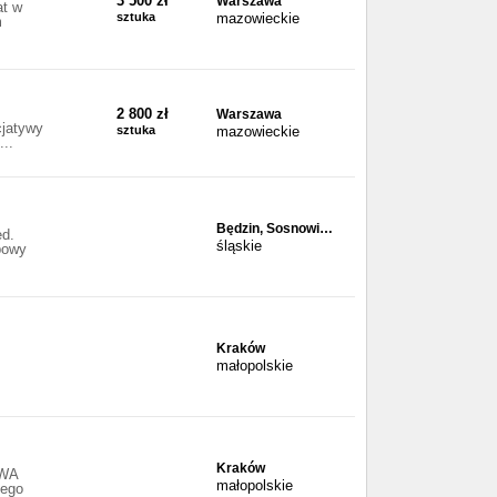
3 500 zł
Warszawa
at w
sztuka
mazowieckie
m
2 800 zł
Warszawa
cjatywy
sztuka
mazowieckie
...
Będzin, Sosnowi…
ed.
śląskie
bowy
Kraków
małopolskie
Kraków
OWA
małopolskie
nego