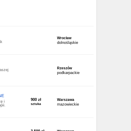
Wrocław
ak
dolnośląskie
Rzeszów
aszej
podkarpackie
NE
900 zł
Warszawa
ę i
sztuka
mazowieckie
pii.