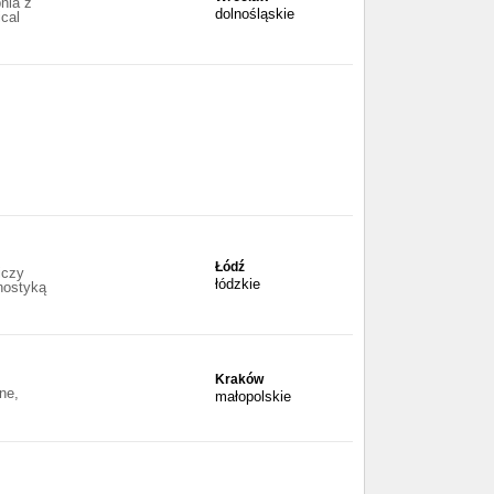
nia z
dolnośląskie
cal
Łódź
iczy
łódzkie
nostyką
Kraków
ne,
małopolskie