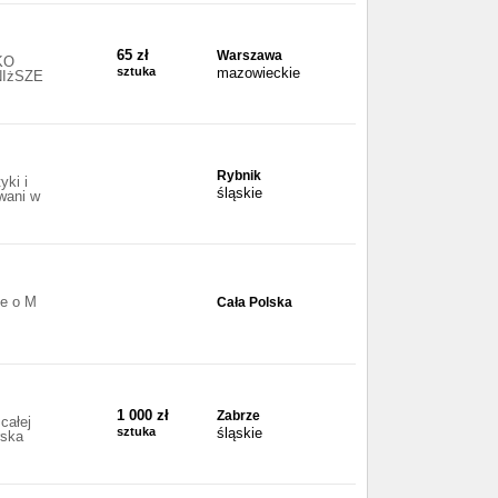
65 zł
Warszawa
KO
sztuka
mazowieckie
NIżSZE
Rybnik
ki i
śląskie
wani w
e o M
Cała Polska
1 000 zł
Zabrze
całej
sztuka
śląskie
rska