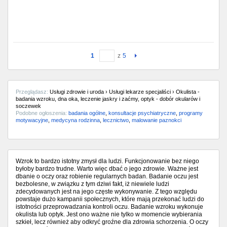
1
z
5
Przeglądasz:
Usługi zdrowie i uroda › Usługi lekarze specjaliści › Okulista -
badania wzroku, dna oka, leczenie jaskry i zaćmy, optyk - dobór okularów i
soczewek
Podobne ogłoszenia:
badania ogólne
,
konsultacje psychiatryczne
,
programy
motywacyjne
,
medycyna rodzinna
,
lecznictwo
,
malowanie paznokci
Wzrok to bardzo istotny zmysł dla ludzi. Funkcjonowanie bez niego
byłoby bardzo trudne. Warto więc dbać o jego zdrowie. Ważne jest
dbanie o oczy oraz robienie regularnych badan. Badanie oczu jest
bezbolesne, w związku z tym dziwi fakt, iż niewiele ludzi
zdecydowanych jest na jego częste wykonywanie. Z tego względu
powstaje dużo kampanii społecznych, które mają przekonać ludzi do
istotności przeprowadzania kontroli oczu. Badanie wzroku wykonuje
okulista lub optyk. Jest ono ważne nie tylko w momencie wybierania
szkieł, lecz również aby odkryć groźne dla zdrowia schorzenia. O oczy