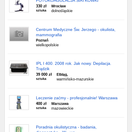
FOTOKOAGULACJA SIATKÓWKI
330 zł
Wrocław
sztuka
dolnośląskie
Centrum Medyczne Św. Jerzego - okulista,
mammografia
Poznań
wielkopolskie
IPL I 400. 2008 rok. Jak nowy. Depilacja.
Trądzik
39 000 zł
Elbląg,
sztuka
warmińsko-mazurskie
Leczenie zaćmy - profesjonalnie! Warszawa
400 zł
Warszawa
sztuka
mazowieckie
Poradnia okulistyczna - badania,