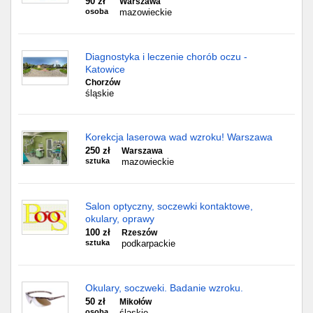
90 zł
Warszawa
osoba
mazowieckie
Diagnostyka i leczenie chorób oczu -
Katowice
Chorzów
śląskie
Korekcja laserowa wad wzroku! Warszawa
250 zł
Warszawa
sztuka
mazowieckie
Salon optyczny, soczewki kontaktowe,
okulary, oprawy
100 zł
Rzeszów
sztuka
podkarpackie
Okulary, soczweki. Badanie wzroku.
50 zł
Mikołów
osoba
śląskie