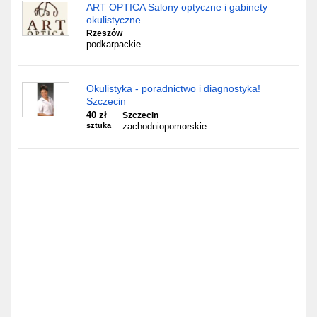
Częstochowa
ART OPTICA Salony optyczne i gabinety
okulistyczne
Rzeszów
Toruń
podkarpackie
Olsztyn
Okulistyka - poradnictwo i diagnostyka!
Sosnowiec
Szczecin
40 zł
Szczecin
sztuka
zachodniopomorskie
Opole
Tarnów
Radom
Bytom
Tychy