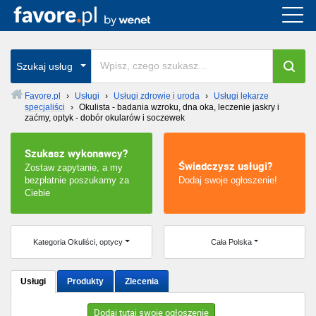
Cała Polska
wszystkie w całym kraju
Szukaj usług
Favore.pl
›
Usługi
›
Usługi zdrowie i uroda
›
Usługi lekarze
specjaliści
›
Okulista - badania wzroku, dna oka, leczenie jaskry i
Warszawa
zaćmy, optyk - dobór okularów i soczewek
Wrocław
Szukasz wykonawcy?
Świadczysz usługi?
Zostaw zapytanie, a my
Kraków
bezpłatnie poszukamy za
Dodaj swoje ogłoszenie!
Ciebie
Poznań
Kategoria Okuliści, optycy
Cała Polska
Łódź
Katowice
Usługi
Produkty
Zlecenia
Szczecin
Dodaj tutaj swoje ogłoszenie