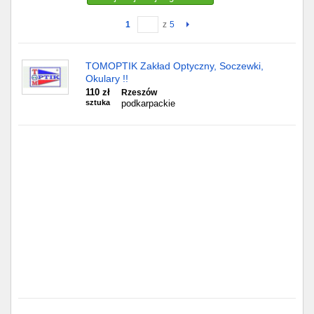
1
z
5
Gdańsk
Chorzów
TOMOPTIK Zakład Optyczny, Soczewki,
Okulary !!
Lublin
110 zł
Rzeszów
sztuka
podkarpackie
Bydgoszcz
Rzeszów
Gdynia
Gliwice
Białystok
Kielce