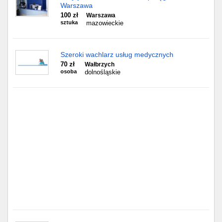
Częstochowa
Warszawa
100 zł
Warszawa
sztuka
mazowieckie
Toruń
Olsztyn
Szeroki wachlarz usług medycznych
70 zł
Wałbrzych
Sosnowiec
osoba
dolnośląskie
Opole
Tarnów
Radom
Bytom
Tychy