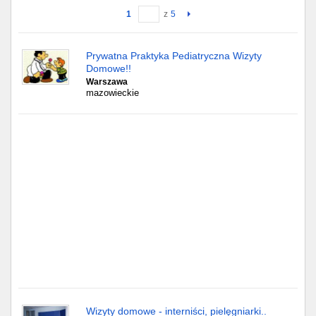
1
z
5
Gdańsk
Prywatna Praktyka Pediatryczna Wizyty
Chorzów
Domowe!!
Warszawa
Lublin
mazowieckie
Bydgoszcz
Rzeszów
Gdynia
Gliwice
Białystok
Kielce
Wizyty domowe - interniści, pielęgniarki..