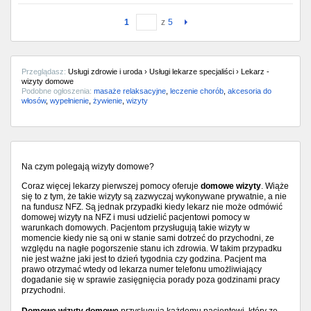
1
z
5
Przeglądasz:
Usługi zdrowie i uroda › Usługi lekarze specjaliści › Lekarz -
wizyty domowe
Podobne ogłoszenia:
masaże relaksacyjne
,
leczenie chorób
,
akcesoria do
włosów
,
wypełnienie
,
żywienie
,
wizyty
Na czym polegają wizyty domowe?
Coraz więcej lekarzy pierwszej pomocy oferuje
domowe wizyty
. Wiąże
się to z tym, że takie wizyty są zazwyczaj wykonywane prywatnie, a nie
na fundusz NFZ. Są jednak przypadki kiedy lekarz nie może odmówić
domowej wizyty na NFZ i musi udzielić pacjentowi pomocy w
warunkach domowych. Pacjentom przysługują takie wizyty w
momencie kiedy nie są oni w stanie sami dotrzeć do przychodni, ze
względu na nagłe pogorszenie stanu ich zdrowia. W takim przypadku
nie jest ważne jaki jest to dzień tygodnia czy godzina. Pacjent ma
prawo otrzymać wtedy od lekarza numer telefonu umożliwiający
dogadanie się w sprawie zasięgnięcia porady poza godzinami pracy
przychodni.