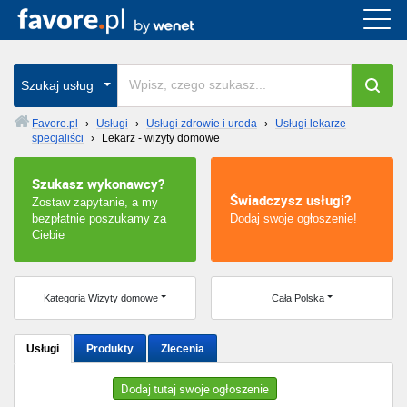
Cała Polska
wszystkie w całym kraju
Szukaj usług
Favore.pl
›
Usługi
›
Usługi zdrowie i uroda
›
Usługi lekarze
specjaliści
›
Lekarz - wizyty domowe
Warszawa
Szukasz wykonawcy?
Wrocław
Świadczysz usługi?
Zostaw zapytanie, a my
bezpłatnie poszukamy za
Dodaj swoje ogłoszenie!
Kraków
Ciebie
Poznań
Kategoria Wizyty domowe
Cała Polska
Łódź
Usługi
Produkty
Zlecenia
Katowice
Dodaj tutaj swoje ogłoszenie
Szczecin