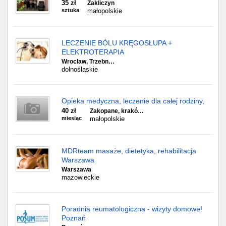
35 zł
Zakliczyn
sztuka
małopolskie
LECZENIE BÓLU KRĘGOSŁUPA +
ELEKTROTERAPIA
Wrocław, Trzebn…
dolnośląskie
Opieka medyczna, leczenie dla całej rodziny,
40 zł
Zakopane, krakó…
miesiąc
małopolskie
MDRteam masaże, dietetyka, rehabilitacja
Warszawa
Warszawa
mazowieckie
Poradnia reumatologiczna - wizyty domowe!
Poznań