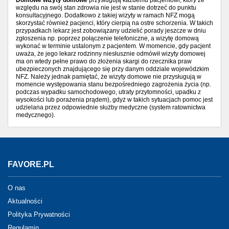
Domowe wizyty domowe
przysługują każdemu pacjentowi, który ze
względu na swój stan zdrowia nie jest w stanie dotrzeć do punktu
konsultacyjnego. Dodatkowo z takiej wizyty w ramach NFZ mogą
skorzystać również pacjenci, który cierpią na ostre schorzenia. W takich
przypadkach lekarz jest zobowiązany udzielić porady jeszcze w dniu
zgłoszenia np. poprzez połączenie telefoniczne, a wizytę domową
wykonać w terminie ustalonym z pacjentem. W momencie, gdy pacjent
uważa, że jego lekarz rodzinny niesłusznie odmówił wizyty domowej
ma on wtedy pełne prawo do złożenia skargi do rzecznika praw
ubezpieczonych znajdującego się przy danym oddziale wojewódzkim
NFZ. Należy jednak pamiętać, że wizyty domowe nie przysługują w
momencie występowania stanu bezpośredniego zagrożenia życia (np.
podczas wypadku samochodowego, utraty przytomności, upadku z
wysokości lub porażenia prądem), gdyż w takich sytuacjach pomoc jest
udzielana przez odpowiednie służby medyczne (system ratownictwa
medycznego).
FAVORE.PL
O nas
Aktualności
Polityka Prywatności
Regulamin