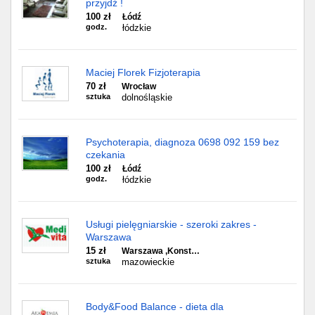
przyjdź !
100 zł
Łódź
godz.
łódzkie
Maciej Florek Fizjoterapia
70 zł
Wrocław
sztuka
dolnośląskie
Psychoterapia, diagnoza 0698 092 159 bez
czekania
100 zł
Łódź
godz.
łódzkie
Usługi pielęgniarskie - szeroki zakres -
Warszawa
15 zł
Warszawa ,Konst…
sztuka
mazowieckie
Body&Food Balance - dieta dla