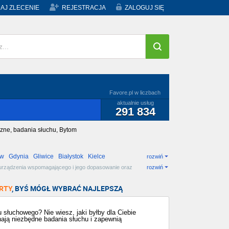
AJ ZLECENIE
REJESTRACJA
ZALOGUJ SIĘ
Favore.pl w liczbach
aktualnie usług
291 834
zne, badania słuchu, Bytom
ów
Gdynia
Gliwice
Białystok
Kielce
rozwiń
b urządzenia wspomagającego i jego dopasowanie oraz
rozwiń
lepszą dla siebie!
RTY
, BYŚ MÓGŁ WYBRAĆ NAJLEPSZĄ
słuchowego? Nie wiesz, jaki byłby dla Ciebie
onają niezbędne badania słuchu i zapewnią