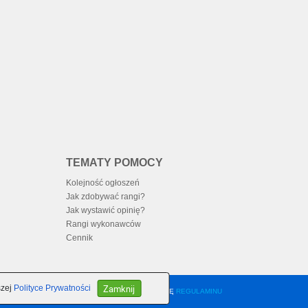
TEMATY POMOCY
Kolejność ogłoszeń
Jak zdobywać rangi?
Jak wystawić opinię?
Rangi wykonawców
Cennik
Zamknij
szej
Polityce Prywatności
KORZYSTANIE Z PORTALU OZNACZA AKCEPTACJĘ
REGULAMINU