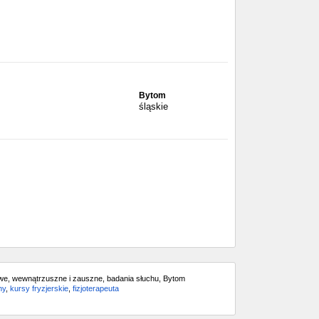
Bytom
śląskie
owe, wewnątrzuszne i zauszne, badania słuchu, Bytom
ny
,
kursy fryzjerskie
,
fizjoterapeuta