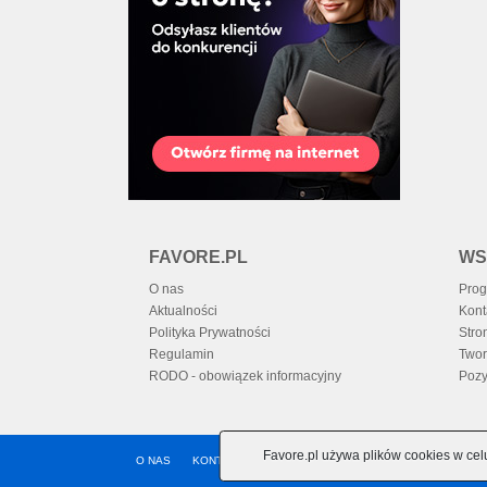
FAVORE.PL
WS
O nas
Prog
Aktualności
Kont
Polityka Prywatności
Stro
Regulamin
Twor
RODO - obowiązek informacyjny
Pozy
Favore.pl używa plików cookies w cel
O NAS
KONTAKT
PROGRAM PARTNERSKI
POMOC
A