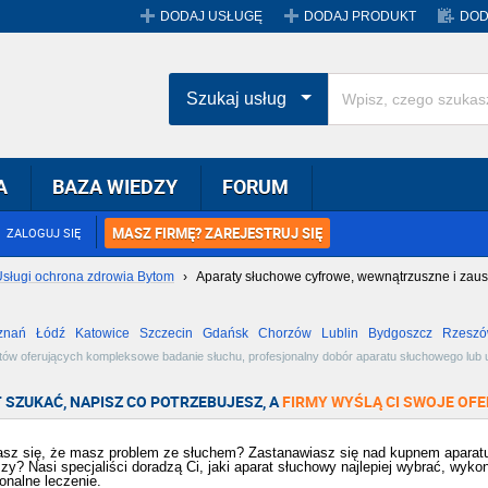
DODAJ USŁUGĘ
DODAJ PRODUKT
DOD
Szukaj usług
A
BAZA WIEDZY
FORUM
MASZ FIRMĘ? ZAREJESTRUJ SIĘ
ZALOGUJ SIĘ
sługi ochrona zdrowia Bytom
›
Aparaty słuchowe cyfrowe, wewnątrzuszne i zaus
znań
Łódź
Katowice
Szczecin
Gdańsk
Chorzów
Lublin
Bydgoszcz
Rzesz
Radom
Bytom
Tychy
istów oferujących kompleksowe badanie słuchu, profesjonalny dobór aparatu słuchowego lu
onalistom i zyskaj dobrą opiekę. Zobacz dostępne oferty w miejscowości Bytom i wybierz naj
 SZUKAĆ, NAPISZ CO POTRZEBUJESZ, A
FIRMY WYŚLĄ CI SWOJE OFE
sz się, że masz problem ze słuchem? Zastanawiasz się nad kupnem aparatu 
szy? Nasi specjaliści doradzą Ci, jaki aparat słuchowy najlepiej wybrać, wyk
jonalne leczenie.