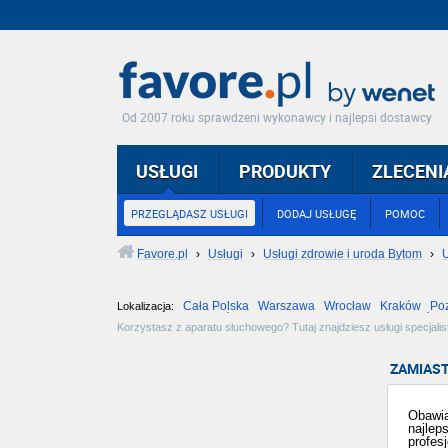
Od 2007 roku sprawdzeni wykonawcy i najlepsi dostawcy
USŁUGI
PRODUKTY
ZLECENI
PRZEGLĄDASZ USŁUGI
DODAJ USŁUGĘ
POMOC
Favore.pl
›
Usługi
›
Usługi zdrowie i uroda Bytom
›
U
Cała Polska
Warszawa
Wrocław
Kraków
Po
Lokalizacja:
Częstochowa
Toruń
Olsztyn
Sosnowiec
Opole
Tarnów
Korzystasz z aparatu słuchowego? Tutaj znajdziesz usługi specjal
szeroki wybór akcesoriów i środków pielęgnacyjnych. Zaufaj profesj
ZAMIAST
Obawia
najlep
profes