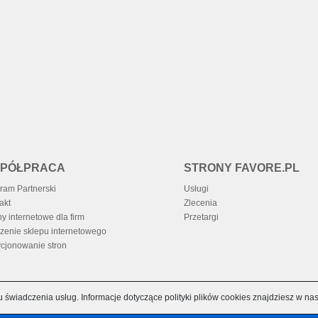
PÓŁPRACA
STRONY FAVORE.PL
ram Partnerski
Usługi
akt
Zlecenia
ny internetowe dla firm
Przetargi
zenie sklepu internetowego
cjonowanie stron
u świadczenia usług. Informacje dotyczące polityki plików cookies znajdziesz w na
RCHIWUM
TAGI