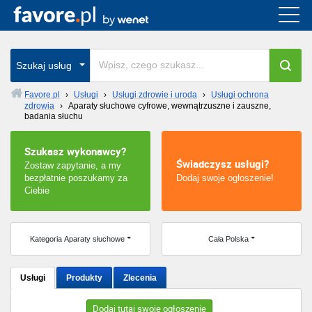
Cała Polska
wszystkie w całym kraju
Szukaj usług
Favore.pl
›
Usługi
›
Usługi zdrowie i uroda
›
Usługi ochrona
zdrowia
›
Aparaty słuchowe cyfrowe, wewnątrzuszne i zauszne,
Warszawa
badania słuchu
Wrocław
Szukasz wykonawcy?
Świadczysz usługi?
Zostaw zapytanie, a my
Kraków
bezpłatnie poszukamy za
Dodaj swoje ogłoszenie!
Ciebie
Poznań
Kategoria Aparaty słuchowe
Cała Polska
Łódź
Katowice
Usługi
Produkty
Zlecenia
Szczecin
Dodaj tutaj swoje ogłoszenie