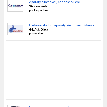
Częstochowa
Aparaty sluchowe, badanie sluchu
Stalowa Wola
podkarpackie
Toruń
Olsztyn
Badanie słuchu, aparaty słuchowe, Gdańsk
Gdańsk-Oliwa
pomorskie
Sosnowiec
Opole
Tarnów
Radom
Bytom
Tychy