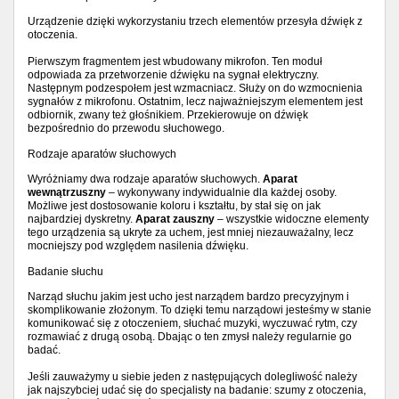
Urządzenie dzięki wykorzystaniu trzech elementów przesyła dźwięk z
otoczenia.
Pierwszym fragmentem jest wbudowany mikrofon. Ten moduł
odpowiada za przetworzenie dźwięku na sygnał elektryczny.
Następnym podzespołem jest wzmacniacz. Służy on do wzmocnienia
sygnałów z mikrofonu. Ostatnim, lecz najważniejszym elementem jest
odbiornik, zwany też głośnikiem. Przekierowuje on dźwięk
bezpośrednio do przewodu słuchowego.
Rodzaje aparatów słuchowych
Wyróżniamy dwa rodzaje aparatów słuchowych.
Aparat
wewnątrzuszny
– wykonywany indywidualnie dla każdej osoby.
Możliwe jest dostosowanie koloru i kształtu, by stał się on jak
najbardziej dyskretny.
Aparat zauszny
– wszystkie widoczne elementy
tego urządzenia są ukryte za uchem, jest mniej niezauważalny, lecz
mocniejszy pod względem nasilenia dźwięku.
Badanie słuchu
Narząd słuchu jakim jest ucho jest narządem bardzo precyzyjnym i
skomplikowanie złożonym. To dzięki temu narządowi jesteśmy w stanie
komunikować się z otoczeniem, słuchać muzyki, wyczuwać rytm, czy
rozmawiać z drugą osobą. Dbając o ten zmysł należy regularnie go
badać.
Jeśli zauważymy u siebie jeden z następujących dolegliwość należy
jak najszybciej udać się do specjalisty na badanie: szumy z otoczenia,