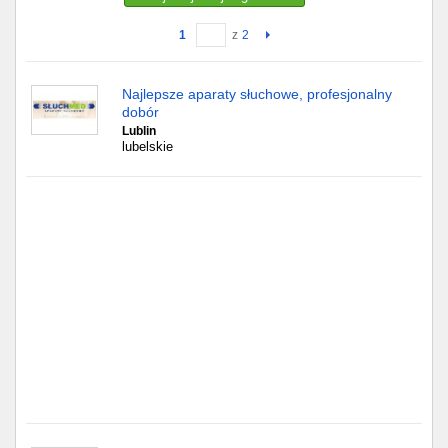
1
z
2
Gdańsk
Chorzów
Najlepsze aparaty słuchowe, profesjonalny
dobór
Lublin
Lublin
lubelskie
Bydgoszcz
Rzeszów
Gdynia
Gliwice
Białystok
Kielce