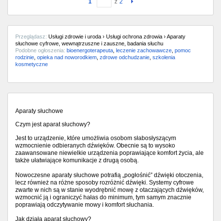
1
z
2
Przeglądasz:
Usługi zdrowie i uroda › Usługi ochrona zdrowia › Aparaty
słuchowe cyfrowe, wewnątrzuszne i zauszne, badania słuchu
Podobne ogłoszenia:
bioenergoterapeuta
,
leczenie zachowawcze
,
pomoc
rodzinie
,
opieka nad noworodkiem
,
zdrowe odchudzanie
,
szkolenia
kosmetyczne
Aparaty słuchowe
Czym jest aparat słuchowy?
Jest to urządzenie, które umożliwia osobom słabosłyszącym
wzmocnienie odbieranych dźwięków. Obecnie są to wysoko
zaawansowane niewielkie urządzenia poprawiające komfort życia, ale
także ułatwiające komunikacje z drugą osobą.
Nowoczesne aparaty słuchowe potrafią „pogłośnić” dźwięki otoczenia,
lecz również na różne sposoby rozróżnić dźwięki. Systemy cyfrowe
zwarte w nich są w stanie wyodrębnić mowę z otaczających dźwięków,
wzmocnić ją i ograniczyć hałas do minimum, tym samym znacznie
poprawiają odczytywanie mowy i komfort słuchania.
Jak działa aparat słuchowy?