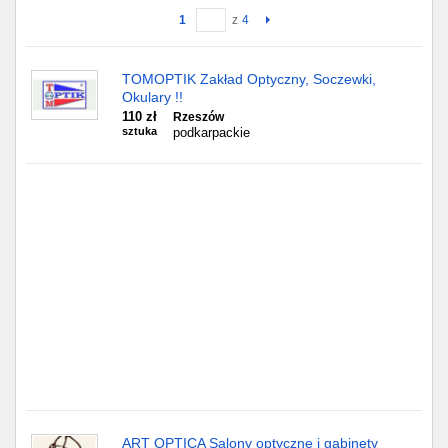
1
z
4
Gdańsk
TOMOPTIK Zakład Optyczny, Soczewki,
Chorzów
Okulary !!
110 zł
Rzeszów
Lublin
sztuka
podkarpackie
Bydgoszcz
Rzeszów
Gdynia
Gliwice
Białystok
Kielce
ART OPTICA Salony optyczne i gabinety