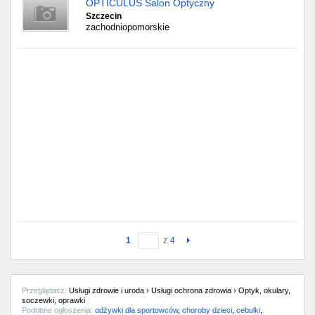
OPTICULUS Salon Optyczny
Szczecin
zachodniopomorskie
1
z
4
Przeglądasz:
Usługi zdrowie i uroda › Usługi ochrona zdrowia › Optyk, okulary,
soczewki, oprawki
Podobne ogłoszenia:
odżywki dla sportowców
,
choroby dzieci
,
cebulki
,