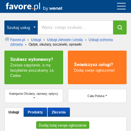
Cała Polska
wszystkie w całym kraju
Szukaj usług
Favore.pl
›
Usługi
›
Usługi zdrowie i uroda
›
Usługi ochrona
zdrowia
›
Optyk, okulary, soczewki, oprawki
Warszawa
Szukasz wykonawcy?
Wrocław
Świadczysz usługi?
Zostaw zapytanie, a my
bezpłatnie poszukamy za
Dodaj swoje ogłoszenie!
Kraków
Ciebie
Poznań
Kategoria Okulary, oprawy, optycy
Cała Polska
Łódź
Usługi
Produkty
Zlecenia
Katowice
Dodaj tutaj swoje ogłoszenie
Szczecin