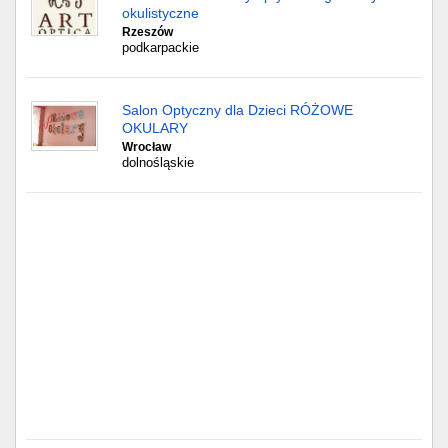
Częstochowa
okulistyczne
Rzeszów
podkarpackie
Toruń
Olsztyn
Salon Optyczny dla Dzieci RÓŻOWE
OKULARY
Sosnowiec
Wrocław
dolnośląskie
Opole
Tarnów
Radom
Bytom
Tychy