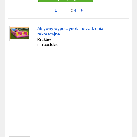
1
z
4
Gdańsk
Chorzów
Aktywny wypoczynek - urządzenia
rekreacyjne
Lublin
Kraków
małopolskie
Bydgoszcz
Rzeszów
Gdynia
Gliwice
Białystok
Kielce