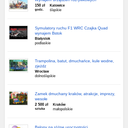
150 zł
Katowice
godz.
śląskie
Symulatory ruchu F1 WRC Czajka Quad
wynajem Bstok
Białystok
podlaskie
Trampolina, batut, dmuchańce, kule wodne,
zjeżdz
Wrocław
dolnośląskie
Zamek dmuchany kraków, atrakcje, imprezy,
wesołe
2 500 zł
Kraków
sztuka
małopolskie
Balony na różne uroczystości