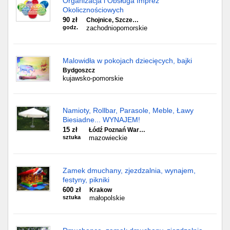
Organizacja i Obsługa Imprez
Okolicznościowych
90 zł
Chojnice, Szcze…
godz.
zachodniopomorskie
Malowidła w pokojach dziecięcych, bajki
Bydgoszcz
kujawsko-pomorskie
Namioty, Rollbar, Parasole, Meble, Ławy
Biesiadne... WYNAJEM!
15 zł
Łódź Poznań War…
sztuka
mazowieckie
Zamek dmuchany, zjezdzalnia, wynajem,
festyny, pikniki
600 zł
Krakow
sztuka
małopolskie