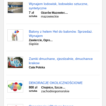
Wynajem lodowisk, lodowisko sztuczne,
syntetyczne
7 zł
Ożarów Mazowiec…
sztuka
mazowieckie
Balony z helem Hel do balonów. Sprzedaż.
Wynajem
Zawiercie, Ogro…
śląskie
Zamki dmuchane, zjezdzalnie, dmuchance
krakow
Cała Polska
DEKORACJE OKOLICZNOŚCIOWE
800 zł
Chojnice, Szcze…
sztuka
zachodniopomorskie