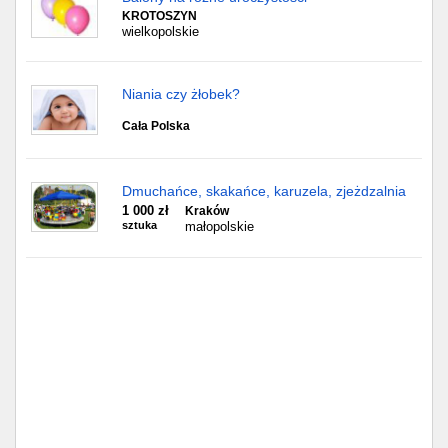
KROTOSZYN
wielkopolskie
Niania czy żłobek?
Cała Polska
Dmuchańce, skakańce, karuzela, zjeżdzalnia
1 000 zł
Kraków
sztuka
małopolskie