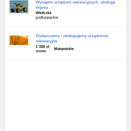
Częstochowa
Wynajem urządzeń rekreacyjnych, obsługa
imprez
Wieliczka
Toruń
podkarpackie
Olsztyn
Dostarczamy i obsługujemy urządzenia
rekreacyjne
Sosnowiec
1 100 zł
Małopolskie
sztuka
Opole
Tarnów
Radom
Bytom
Tychy