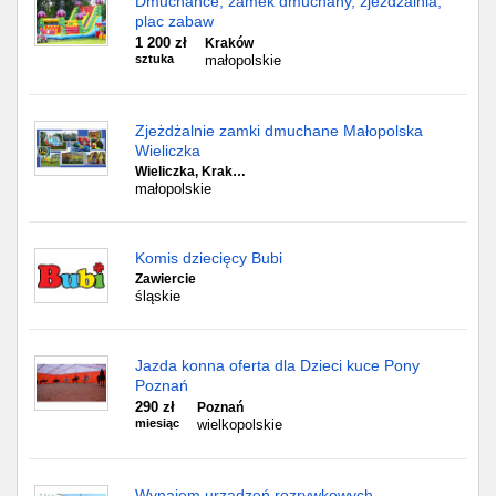
Dmuchance, zamek dmuchany, zjezdzalnia,
plac zabaw
1 200 zł
Kraków
sztuka
małopolskie
Zjeżdżalnie zamki dmuchane Małopolska
Wieliczka
Wieliczka, Krak…
małopolskie
Komis dziecięcy Bubi
Zawiercie
śląskie
Jazda konna oferta dla Dzieci kuce Pony
Poznań
290 zł
Poznań
miesiąc
wielkopolskie
Wynajem urządzeń rozrywkowych