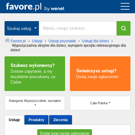
Cała Polska
wszystkie w całym kraju
Szukaj usług
Favore.pl
›
Usługi
›
Usługi pozostałe
›
Usługi dla dzieci
›
Wypożyczalnia strojów dla dzieci, wynajem sprzętu rekreacyjnego dla
Warszawa
dzieci
Wrocław
Szukasz wykonawcy?
Świadczysz usługi?
Zostaw zapytanie, a my
bezpłatnie poszukamy za
Dodaj swoje ogłoszenie!
Kraków
Ciebie
Poznań
Kategoria Wypożyczalnie, wynajem
Cała Polska
Łódź
Katowice
Usługi
Produkty
Zlecenia
Szczecin
Dodaj tutaj swoje ogłoszenie