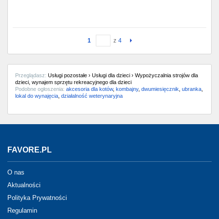
1
z
4
Przeglądasz:
Usługi pozostałe › Usługi dla dzieci › Wypożyczalnia strojów dla
dzieci, wynajem sprzętu rekreacyjnego dla dzieci
Podobne ogłoszenia:
akcesoria dla kotów
,
kombajny
,
dwumiesięcznik
,
ubranka
,
lokal do wynajęcia
,
działalność weterynaryjna
FAVORE.PL
O nas
Aktualności
Polityka Prywatności
Regulamin