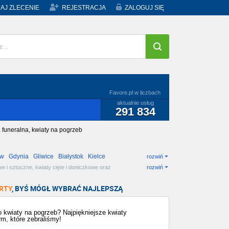
AJ ZLECENIE
REJESTRACJA
ZALOGUJ SIĘ
Favore.pl w liczbach
aktualnie usług
291 834
 funeralna, kwiaty na pogrzeb
ów
Gdynia
Gliwice
Białystok
Kielce
rozwiń
e i sztuczne, kwiaty cięte i doniczkowe oraz
rozwiń
RTY
, BYŚ MÓGŁ WYBRAĆ NAJLEPSZĄ
 kwiaty na pogrzeb? Najpiękniejsze kwiaty
rm, które zebraliśmy!