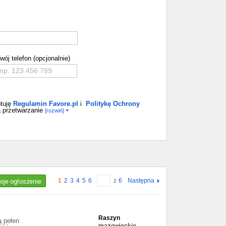
wój telefon (opcjonalnie)
.
tuję
Regulamin Favore.pl
i
Politykę Ochrony
 przetwarzanie
[rozwiń]
woje ogłoszenie
1
2
3
4
5
6
z
6
Następna
Raszyn
ą pełen
mazowieckie