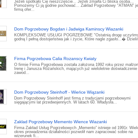
Jeżeli spotkało Cię nieszczęście... Jeżeli zmarła Ci bliska osoba...
Pomożemy Ci ją godnie pochować... Zakład Pogrzebowy "ATMAN" je
firmą ofer...
Dom Pogrzebowy Bogdan i Jadwiga Kaminscy Wiazanki
KOMPLEKSOWE USŁUGI POGRZEBOWE "Ostatnią drogę uczyńmy
godną I pełną dostojeństwa jak i życie, Które nagle zgasło...� Dzielim
Firma Pogrzebowa Calia Rozanscy Kwiaty
O firmie Firma Pogrzebowa została założona 1992 roku przez małżo
Irenę i Janusza Różańskich, mających już wieloletnie doświadczenie
zawod...
Dom Pogrzebowy Steinhoff - Wieńce Wiązanki
Dom Pogrzebowy Steinhoff jest firmą z tradycjami pogrzebowymi
sięgającymi lat przedwojennych. W latach 60. Władysła...
Zaklad Pogrzebowy Memento Wience Wiazanki
Firma Zakład Usług Pogrzebowych „Memento” istnieje od 1991r. Wielo
okres prowadzenia działalności pozwolił nam zapracować sobie na
wizerunek fi...