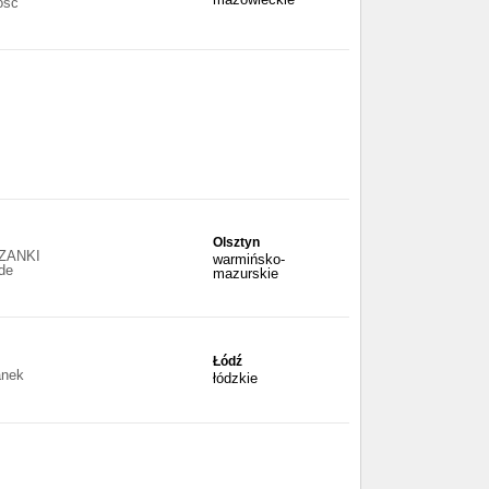
ość
Olsztyn
ZANKI
warmińsko-
de
mazurskie
Łódź
anek
łódzkie