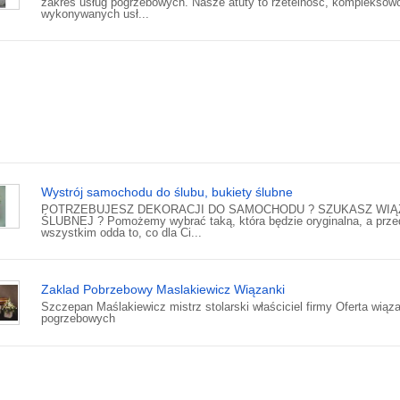
zakres usług pogrzebowych. Nasze atuty to rzetelność, kompleksow
wykonywanych usł...
Wystrój samochodu do ślubu, bukiety ślubne
POTRZEBUJESZ DEKORACJI DO SAMOCHODU ? SZUKASZ WIĄ
ŚLUBNEJ ? Pomożemy wybrać taką, która będzie oryginalna, a prze
wszystkim odda to, co dla Ci...
Zaklad Pobrzebowy Maslakiewicz Wiązanki
Szczepan Maślakiewicz mistrz stolarski właściciel firmy Oferta wiąz
pogrzebowych