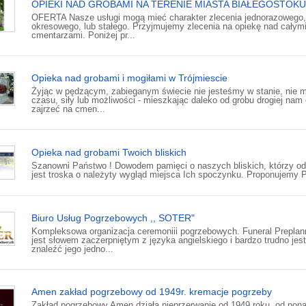
OPIEKI NAD GROBAMI NA TERENIE MIASTA BIAŁEGOSTOKU
OFERTA Nasze usługi mogą mieć charakter zlecenia jednorazowego,
okresowego, lub stałego. Przyjmujemy zlecenia na opiekę nad całym
cmentarzami. Poniżej pr...
Opieka nad grobami i mogiłami w Trójmiescie
Żyjąc w pędzącym, zabieganym świecie nie jesteśmy w stanie, nie 
czasu, siły lub możliwości - mieszkając daleko od grobu drogiej nam
zajrzeć na cmen...
Opieka nad grobami Twoich bliskich
Szanowni Państwo ! Dowodem pamięci o naszych bliskich, którzy od
jest troska o należyty wygląd miejsca Ich spoczynku. Proponujemy P
Biuro Usług Pogrzebowych ,, SOTER"
Kompleksowa organizacja ceremoniii pogrzebowych. Funeral Preplan
jest słowem zaczerpniętym z języka angielskiego i bardzo trudno jest
znaleźć jego jedno...
Amen zakład pogrzebowy od 1949r. kremacje pogrzeby
Zakład pogrzebowy Amen działa nieprzerwanie od 1949 roku, od pon