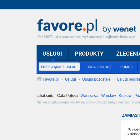
Od 2007 roku sprawdzeni wykonawcy i najlepsi dostawcy
USŁUGI
PRODUKTY
ZLECENI
PRZEGLĄDASZ USŁUGI
DODAJ USŁUGĘ
POMOC
Favore.pl
›
Usługi
›
Usługi pozostałe
›
Usługi pogr
Cała Polska
Warszawa
Wrocław
Kraków
Po
Lokalizacja:
Częstochowa
Toruń
Olsztyn
Sosnowiec
Opole
Tarnów
Nie wiesz gdzie kupić kwiaty na grób? Chcesz nabyć wieniec na pog
najokazalsze wieńce w najatrakcyjniejszych cenach. Zobacz dostępne
ZAMIAST
Potrze
każdeg