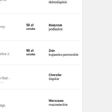
dolnośląskie
.
50 zł
Białystok
zymy
sztuka
podlaskie
90 zł
Żnin
eńce z
sztuka
kujawsko-pomorskie
Chorzów
 Hurt -
śląskie
...
Warszawa
mazowieckie
gii.