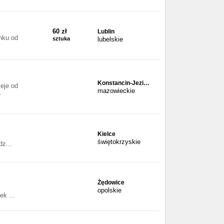
60 zł
Lublin
nku od
sztuka
lubelskie
Konstancin-Jezi…
eje od
mazowieckie
.
Kielce
świętokrzyskie
dz...
Żędowice
opolskie
ek ...