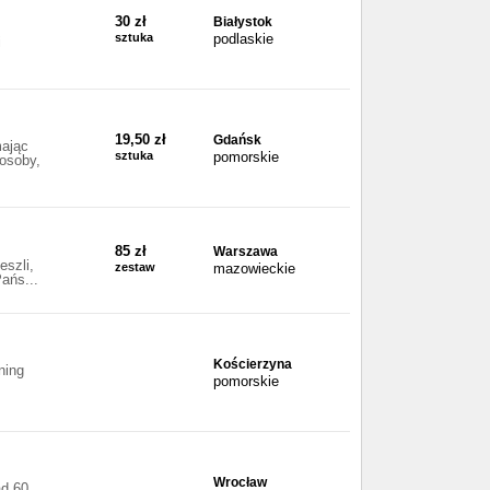
30 zł
Białystok
sztuka
podlaskie
i
19,50 zł
Gdańsk
mając
sztuka
pomorskie
 osoby,
85 zł
Warszawa
eszli,
zestaw
mazowieckie
ańs...
Kościerzyna
ning
pomorskie
Wrocław
ad 60