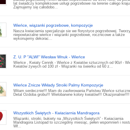
lat świadczy kompleksowe usługi pogrzebowe na terenie całego kraju
Zajmujemy się całodobo...
Wieńce, wiązanki pogrzebowe, kompozycje
Nasza kwiaciarnia specjalizuje sie we florystyce pogrzebowej. Twor
niepowtarzalne wieńce i wiązanki pogrzebowe, rocznicowe a także
wykonujemy dekorac...
Z. U. P "ALWI" Wiesław Wnuk - Wieńce
Wieńce , Kwiaty Cennik - Wieńce z Kwiatów sztucznych od 90zł - Wi
Kwiatów żywych od 100 zł - Wiązanki na świerku od 60 z...
Wieńce Znicze Wkłady Stroiki Palmy Kompozycje
Witam serdecznie!!! Mam do zaoferowania Państwu Wieńce sztuczne
Detal Ozdoba grobu!!! Wielobarwne kolory kwiatów!!! Okazjonalnie!!!! 
Wszystkich Świętych - Kwiaciarnia Mandragora
Wiązanki, stroiki, bukiety na „Wszystkich Świętych” - Kwiaciarnia
Mandragora Listopad to szczególny miesiąc, pełen wspomnień i nostal
Wł...