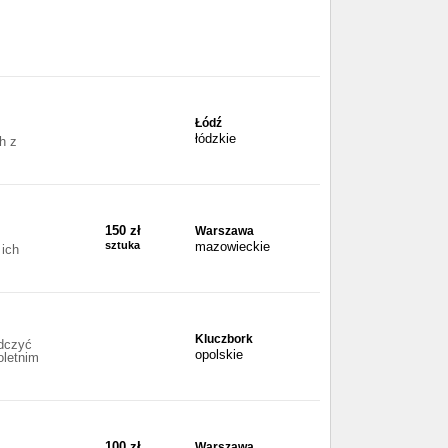
Łódź
łódzkie
h z
150 zł
Warszawa
sztuka
mazowieckie
 ich
Kluczbork
dczyć
opolskie
oletnim
100 zł
Warszawa