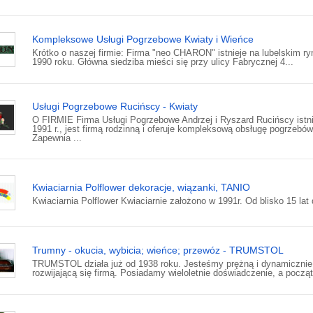
Kompleksowe Usługi Pogrzebowe Kwiaty i Wieńce
Krótko o naszej firmie: Firma "neo CHARON" istnieje na lubelskim ry
1990 roku. Główna siedziba mieści się przy ulicy Fabrycznej 4...
Usługi Pogrzebowe Rucińscy - Kwiaty
O FIRMIE Firma Usługi Pogrzebowe Andrzej i Ryszard Rucińscy istni
1991 r., jest firmą rodzinną i oferuje kompleksową obsługę pogrzebów
Zapewnia ...
Kwiaciarnia Polflower dekoracje, wiązanki, TANIO
Kwiaciarnia Polflower Kwiaciarnie założono w 1991r. Od blisko 15 lat 
Trumny - okucia, wybicia; wieńce; przewóz - TRUMSTOL
TRUMSTOL działa już od 1938 roku. Jesteśmy prężną i dynamicznie
rozwijającą się firmą. Posiadamy wieloletnie doświadczenie, a począt