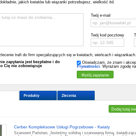
dokładnie, jakich kwiatów lub wiązanki potrzebujesz, wielkość itd.
Twój e-mail
Twój kod pocztowy
T
zlecenie trafi do firm specjalizujących się w kwiatach, wieńcach i wiązankach
ie zapytania jest bezpłatne i do
Oświadczam, że znam i akcep
o Cię nie zobowiązuje
Prywatności
. Wyrażam zgodę na
Wyślij zapytanie
Produkty
Zlecenia
Dodaj tutaj s
Cerber Kompleksowe Usługi Pogrzebowe - Kwiaty
Szanowni Państwo, Jesteśmy solidną i szanowaną firmą, świadcząc