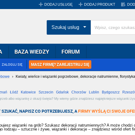
DODAJ USŁUGĘ
DODAJ PRODUKT
DOD
Szukaj usług
A
BAZA WIEDZY
FORUM
MASZ FIRMĘ? ZAREJESTRUJ SIĘ
ZALOGUJ SIĘ
zebowe
›
Kwiaty, wieńce i wiązanki pogrzebowe, dekoracje natrumienne, florystyka
znań
Łódź
Katowice
Szczecin
Gdańsk
Chorzów
Lublin
Bydgoszcz
Rzesz
Radom
Bytom
Tychy
rzeb albo wiązankę z okazji święta? My wiemy gdzie znajdziesz najpiękniejsze wiązanki żyw
 oferty i wybierz najlepszą dla siebie!
 SZUKAĆ, NAPISZ CO POTRZEBUJESZ, A
FIRMY WYŚLĄ CI SWOJE OFE
bujesz wiązanki na grób? Szukasz dekoracji natrumiennych? A może chodzi o
o rodzaju – sztuczne i żywe, wiązanki i dekoracje – znajdziesz wśród ofert fi