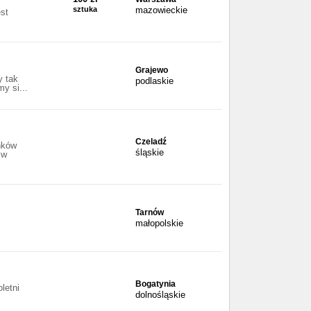
sztuka
mazowieckie
st
Grajewo
 tak
podlaskie
y si...
Czeladź
nków
śląskie
 w
Tarnów
małopolskie
Bogatynia
letni
dolnośląskie