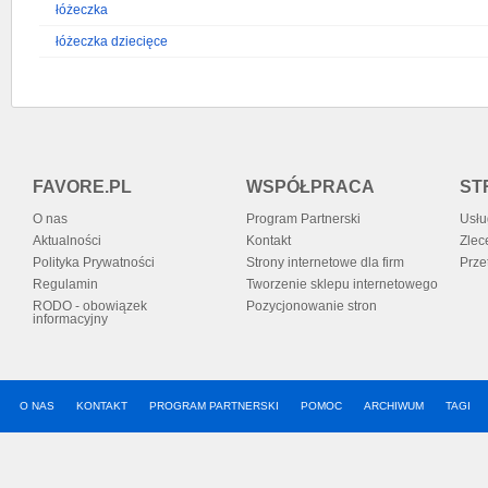
łóżeczka
łóżeczka dziecięce
FAVORE.PL
WSPÓŁPRACA
ST
O nas
Program Partnerski
Usłu
Aktualności
Kontakt
Zlec
Polityka Prywatności
Strony internetowe dla firm
Prze
Regulamin
Tworzenie sklepu internetowego
RODO - obowiązek
Pozycjonowanie stron
informacyjny
O NAS
KONTAKT
PROGRAM PARTNERSKI
POMOC
ARCHIWUM
TAGI