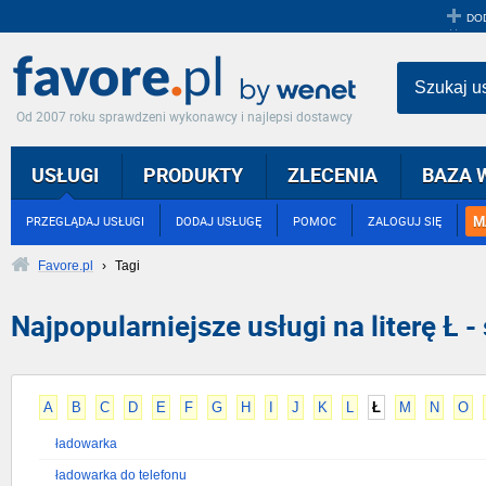
DO
Szukaj u
Od 2007 roku sprawdzeni wykonawcy i najlepsi dostawcy
USŁUGI
PRODUKTY
ZLECENIA
BAZA 
M
PRZEGLĄDAJ USŁUGI
DODAJ USŁUGĘ
POMOC
ZALOGUJ SIĘ
Favore.pl
›
Tagi
Najpopularniejsze usługi na literę Ł -
A
B
C
D
E
F
G
H
I
J
K
L
Ł
M
N
O
ładowarka
ładowarka do telefonu