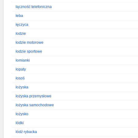
łączność telefoniczna
łeba
łęczyca
łodzie
łodzie motorowe
łodzie sportowe
łomianki
łopaty
łosoś
łożyska
łożyska przemysłowe
łożyska samochodowe
łożysko
łódki
łódź rybacka