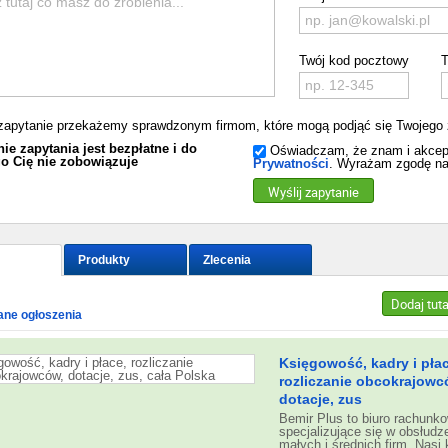
Twój kod pocztowy
T
zapytanie przekażemy sprawdzonym firmom, które mogą podjąć się Twojego 
ie zapytania jest bezpłatne i do
Oświadczam, że znam i akcep
o Cię nie zobowiązuje
Prywatności
. Wyrażam zgodę na
Wyślij zapytanie
Produkty
Zlecenia
Dodaj tut
ne ogłoszenia
Księgowość, kadry i płac
rozliczanie obcokrajowc
dotacje, zus
Bemir Plus to biuro rachunk
specjalizujące się w obsłudz
małych i średnich firm. Nasi k