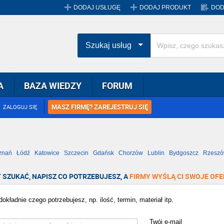
DODAJ USŁUGĘ
DODAJ PRODUKT
DOD
Szukaj usług
A
BAZA WIEDZY
FORUM
MASZ FIRMĘ? ZAREJESTRUJ SIĘ
ZALOGUJ SIĘ
znań
Łódź
Katowice
Szczecin
Gdańsk
Chorzów
Lublin
Bydgoszcz
Rzesz
Radom
Bytom
Tychy
 SZUKAĆ, NAPISZ CO POTRZEBUJESZ, A
FIRMY WYŚLĄ CI SWOJE OFE
okładnie czego potrzebujesz, np. ilość, termin, materiał itp.
Twój e-mail