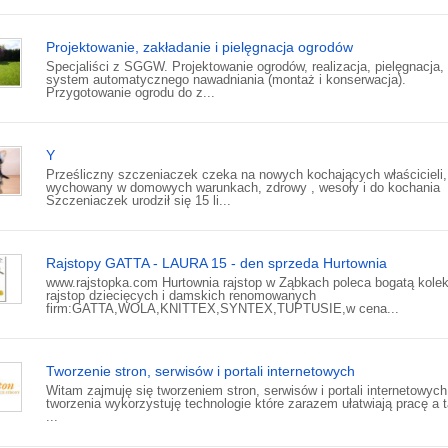
Projektowanie, zakładanie i pielęgnacja ogrodów
Specjaliści z SGGW. Projektowanie ogrodów, realizacja, pielęgnacja,
system automatycznego nawadniania (montaż i konserwacja).
Przygotowanie ogrodu do z...
Y
Prześliczny szczeniaczek czeka na nowych kochających właścicieli,
wychowany w domowych warunkach, zdrowy , wesoły i do kochania
Szczeniaczek urodził się 15 li...
Rajstopy GATTA - LAURA 15 - den sprzeda Hurtownia
www.rajstopka.com Hurtownia rajstop w Ząbkach poleca bogatą kolek
rajstop dziecięcych i damskich renomowanych
firm:GATTA,WOLA,KNITTEX,SYNTEX,TUPTUSIE,w cena...
Tworzenie stron, serwisów i portali internetowych
Witam zajmuję się tworzeniem stron, serwisów i portali internetowych
tworzenia wykorzystuję technologie które zarazem ułatwiają pracę a 
...