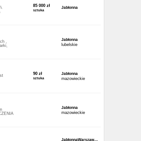
85 000 zł
ń.
Jabłonna
sztuka
a
Jabłonna
ch ,
lubelskie
rki,
90 zł
Jabłonna
st
sztuka
mazowieckie
Jabłonna
m
mazowieckie
CZENIA
JabłonnaWarszaw…