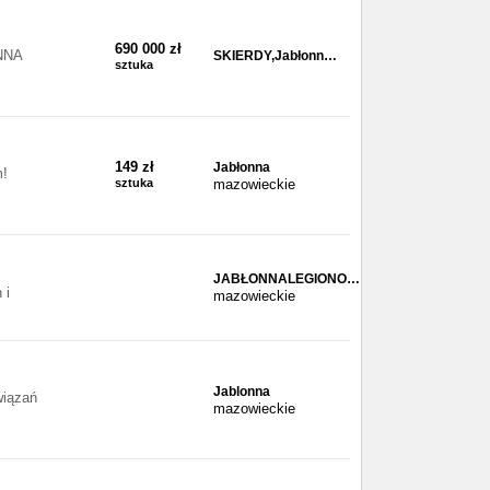
690 000 zł
NNA
SKIERDY,Jabłonn…
sztuka
149 zł
Jabłonna
m!
sztuka
mazowieckie
JABŁONNALEGIONO…
 i
mazowieckie
Jablonna
wiązań
mazowieckie