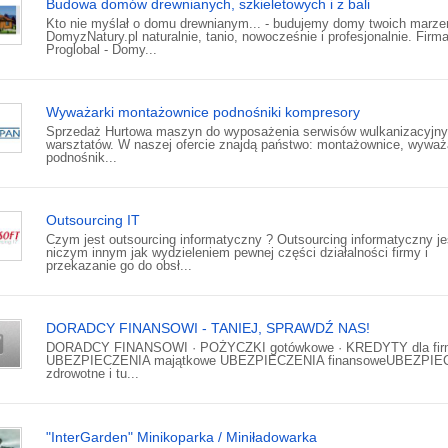
Budowa domów drewnianych, szkieletowych i z bali
Kto nie myślał o domu drewnianym... - budujemy domy twoich marze
DomyzNatury.pl naturalnie, tanio, nowocześnie i profesjonalnie. Firm
Proglobal - Domy...
Wyważarki montażownice podnośniki kompresory
Sprzedaż Hurtowa maszyn do wyposażenia serwisów wulkanizacyjny
warsztatów. W naszej ofercie znajdą państwo: montażownice, wyważa
podnośnik...
Outsourcing IT
Czym jest outsourcing informatyczny ? Outsourcing informatyczny je
niczym innym jak wydzieleniem pewnej części działalności firmy i
przekazanie go do obsł...
DORADCY FINANSOWI - TANIEJ, SPRAWDŹ NAS!
DORADCY FINANSOWI · POŻYCZKI gotówkowe · KREDYTY dla fir
UBEZPIECZENIA majątkowe UBEZPIECZENIA finansoweUBEZPIE
zdrowotne i tu...
"InterGarden" Minikoparka / Miniładowarka