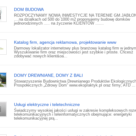
DOM BUDOWA
ROZPOCZYNAMY NOWĄ INWESTYCJE NA TERENIE GM.JABŁO
....na dzialkach od 500 do 1000 m2 proponujemy budowę domków
jednorodzinnych ..... na życzenie KLIENTÓW .......
Katalog firm, agencja reklamowa, projektowanie www
Darmowy lokalizator internetowy plus branżowy katalog firm w jedny
Wyszukiwanie firm oraz miejscowości jest szybkie i proste. Chcesz
zdobywać nowych klient&oa...
DOMY DREWNIANE, DOMY Z BALI
Stowarzyszenie Budownictwa Drewnianego Produktów Ekologicznych
Prospołecznych „Zdrowy Dom” www.ekopraktyk.pl oraz firmy; ATD ...
Usługi elektryczne i teletechniczne
Świadczymy wysokiej jakości usługi w zakresie kompleksowych roz
telekomunikacyjnych i teleinformatycznych obejmujące: energetyki
telekomunikacyjnej prą...