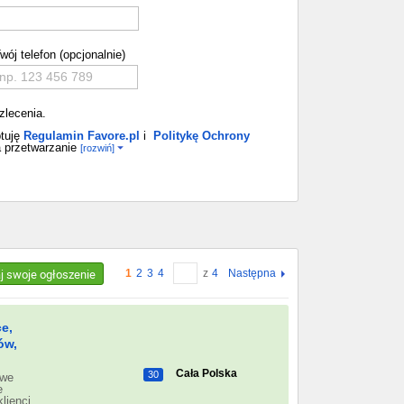
wój telefon (opcjonalnie)
zlecenia.
tuję
Regulamin Favore.pl
i
Politykę Ochrony
 przetwarzanie
[rozwiń]
aj swoje ogłoszenie
1
2
3
4
z
4
Następna
e,
ów,
Cała Polska
30
owe
e
lienci