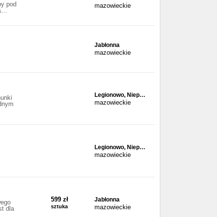
py pod
mazowieckie
...
Jabłonna
mazowieckie
Legionowo, Niep…
unki
mazowieckie
ednym
Legionowo, Niep…
mazowieckie
599 zł
Jabłonna
wego
sztuka
mazowieckie
t dla