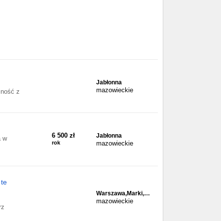
Jabłonna
mazowieckie
sność z
6 500 zł
Jabłonna
a w
rok
mazowieckie
 te
Warszawa,Marki,…
mazowieckie
rz