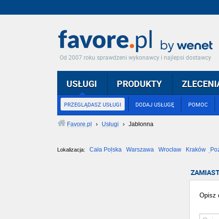
Od 2007 roku sprawdzeni wykonawcy i najlepsi dostawcy
USŁUGI
PRODUKTY
ZLECENI
PRZEGLĄDASZ USŁUGI
DODAJ USŁUGĘ
POMOC
Favore.pl
›
Usługi
›
Jabłonna
Cała Polska
Warszawa
Wrocław
Kraków
Po
Lokalizacja:
Częstochowa
Toruń
Olsztyn
Sosnowiec
Opole
Tarnów
ZAMIAST
Opisz d