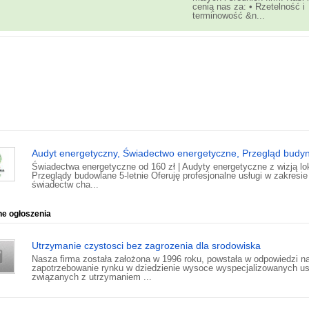
cenią nas za: • Rzetelność i
terminowość &n...
Audyt energetyczny, Świadectwo energetyczne, Przegląd budy
Świadectwa energetyczne od 160 zł | Audyty energetyczne z wizją lok
Przeglądy budowlane 5-letnie Oferuję profesjonalne usługi w zakresie
świadectw cha...
ne ogłoszenia
Utrzymanie czystosci bez zagrozenia dla srodowiska
Nasza firma została założona w 1996 roku, powstała w odpowiedzi n
zapotrzebowanie rynku w dziedzienie wysoce wyspecjalizowanych us
związanych z utrzymaniem ...