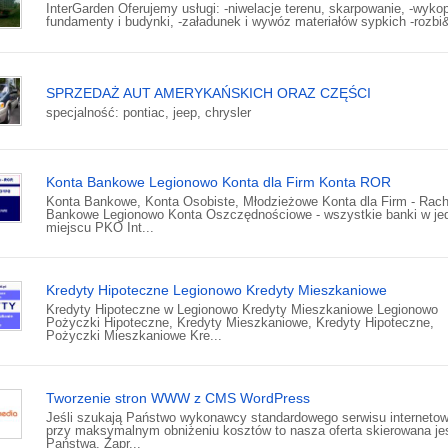
InterGarden Oferujemy usługi: -niwelacje terenu, skarpowanie, -wyko
fundamenty i budynki, -załadunek i wywóz materiałów sypkich -rozbi&
SPRZEDAŻ AUT AMERYKAŃSKICH ORAZ CZĘŚCI
specjalność: pontiac, jeep, chrysler
Konta Bankowe Legionowo Konta dla Firm Konta ROR
Konta Bankowe, Konta Osobiste, Młodzieżowe Konta dla Firm - Rach
Bankowe Legionowo Konta Oszczędnościowe - wszystkie banki w j
miejscu PKO Int...
Kredyty Hipoteczne Legionowo Kredyty Mieszkaniowe
Kredyty Hipoteczne w Legionowo Kredyty Mieszkaniowe Legionowo
Pożyczki Hipoteczne, Kredyty Mieszkaniowe, Kredyty Hipoteczne,
Pożyczki Mieszkaniowe Kre...
Tworzenie stron WWW z CMS WordPress
Jeśli szukają Państwo wykonawcy standardowego serwisu interneto
przy maksymalnym obniżeniu kosztów to nasza oferta skierowana jes
Państwa. Zapr...