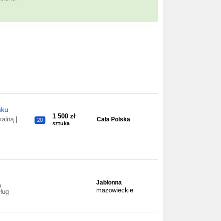
nku
1 500 zł
alną |
Cała Polska
20
sztuka
Jabłonna
a
mazowieckie
ług