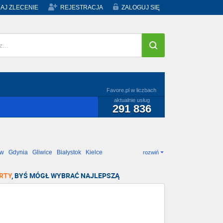
AJ ZLECENIE
REJESTRACJA
ZALOGUJ SIĘ
Favore.pl w liczbach
aktualnie usług
291 836
ów
Gdynia
Gliwice
Białystok
Kielce
rozwiń
RTY
, BYŚ MÓGŁ WYBRAĆ NAJLEPSZĄ