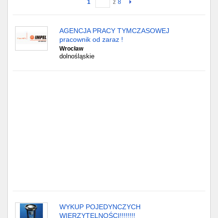
1
z
8
Gdańsk
AGENCJA PRACY TYMCZASOWEJ
pracownik od zaraz !
Chorzów
Wrocław
dolnośląskie
Lublin
Bydgoszcz
Rzeszów
Gdynia
Gliwice
Białystok
Kielce
WYKUP POJEDYNCZYCH
WIERZYTELNOŚCI!!!!!!!!