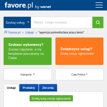
Cała Polska
wszystkie w całym kraju
Szukaj usług
Favore.pl
›
Usługi
›
"agencja pośrednictwa pracy tanio"
Warszawa
Szukasz wykonawcy?
Świadczysz usługi?
Zostaw zapytanie, a my
Wrocław
bezpłatnie poszukamy za
Dodaj swoje ogłoszenie!
Ciebie
Kraków
Poznań
Kategoria
Cała Polska
Łódź
Usługi
Produkty
Zlecenia
Katowice
Dodaj tutaj swoje ogłoszenie
Szczecin