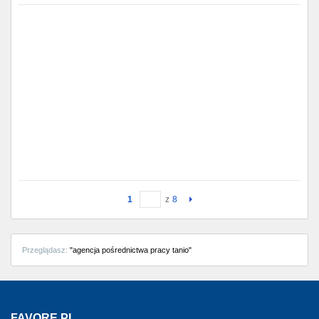
1
z
8
Przeglądasz:
"agencja pośrednictwa pracy tanio"
FAVORE.PL