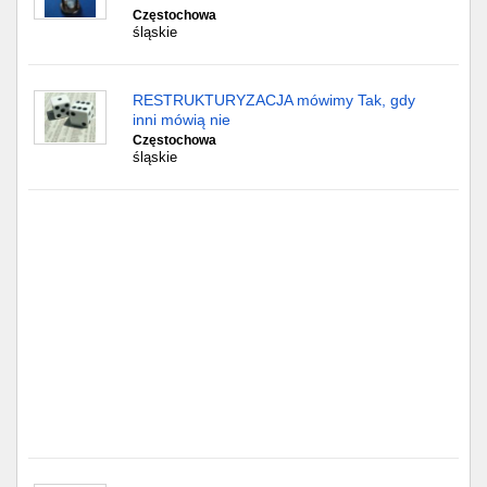
Częstochowa
Częstochowa
śląskie
Toruń
RESTRUKTURYZACJA mówimy Tak, gdy
Olsztyn
inni mówią nie
Częstochowa
Sosnowiec
śląskie
Opole
Tarnów
Radom
Bytom
Tychy